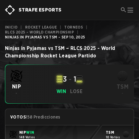
STRAFE ESPORTS
INICIO
|
ROCKET LEAGUE
|
TORNEOS
|
RLCS 2025 - WORLD CHAMPIONSHIP
|
NINJAS IN PYJAMAS VS TSM - SEP 10, 2025
Ninjas in Pyjamas
vs
TSM
–
RLCS 2025 - World
Championship
Rocket League
Partido
3
-
1
TSM
NIP
WIN
LOSE
-
-
VOTOS
158 Predicciones
NIP
WIN
TSM
148 Votos
10 Votos