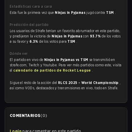
Estadísticas cara a cara
Esta fue la primera vez que
Ninjas in Pyjamas
jugó contra
TSM
.
Predicción del partido
Los usuarios de Strafe tenían un favorito abrumador en este partido,
y predijeron la victoria de
Ninjas in Pyjamas
con
93.7%
de los votos
a su favor y
6.3%
de los votos para
TSM
.
Dónde ver
El partido en vivo de
Ninjas in Pyjamas vs TSM
se transmitió en
strafe.com, Twitch y Youtube. Para ver más partidos como este, visita
el
calendario de partidos de Rocket League
.
Sigue el resto de la acción del
RLCS 2025 - World Championship
,
así como VODs, destacados y transmisiones en vivo, todo en Strafe.
COMENTARIOS
(
0
)
Login
para comentar en este partido