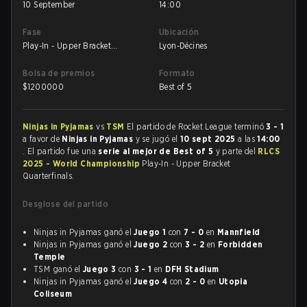
10 September
14:00
Fase
Ubicación
Play-In - Upper Bracket
Lyon-Décines
Quarterfinals
Bolsa de premios
Formato
$
1200000
Best of 5
Ninjas in Pyjamas
vs
TSM
El partido de Rocket League terminó
3 - 1
a favor de
Ninjas in Pyjamas
y se jugó el
10 sept 2025
a las
14:00
. El partido fue una
serie al mejor de Best of 5
y parte del
RLCS
2025 - World Championship
Play-In - Upper Bracket
Quarterfinals.
Desglose del partido
Ninjas in Pyjamas ganó el
Juego 1
con
7 - 0
en
Mannfield
Ninjas in Pyjamas ganó el
Juego 2
con
3 - 2
en
Forbidden
Temple
TSM ganó el
Juego 3
con
3 - 1
en
DFH Stadium
Ninjas in Pyjamas ganó el
Juego 4
con
2 - 0
en
Utopia
Coliseum