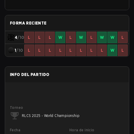
FORMA RECIENTE
4
/10
L
L
L
W
L
W
L
W
W
L
1
/10
L
L
L
L
L
L
L
L
W
L
INFO DEL PARTIDO
Torneo
RLCS 2025 - World Championship
Fecha
Hora de inicio