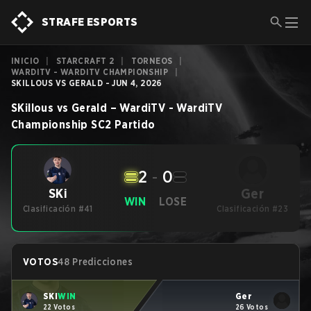
STRAFE ESPORTS
INICIO
|
STARCRAFT 2
|
TORNEOS
|
WARDITV - WARDITV CHAMPIONSHIP
|
SKILLOUS VS GERALD - JUN 4, 2026
SKillous
vs
Gerald
–
WardiTV - WardiTV
Championship
SC2
Partido
2
-
0
Ger
SKi
WIN
LOSE
Clasificación #41
Clasificación #23
VOTOS
48 Predicciones
SKi
WIN
Ger
22 Votos
26 Votos