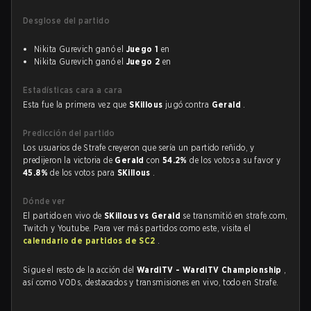
Desglose del partido
Nikita Gurevich ganó el
Juego 1
en
Nikita Gurevich ganó el
Juego 2
en
Estadísticas cara a cara
Esta fue la primera vez que
SKillous
jugó contra
Gerald
.
Predicción del partido
Los usuarios de Strafe creyeron que sería un partido reñido, y
predijeron la victoria de
Gerald
con
54.2%
de los votos a su favor y
45.8%
de los votos para
SKillous
.
Dónde ver
El partido en vivo de
SKillous vs Gerald
se transmitió en strafe.com,
Twitch y Youtube. Para ver más partidos como este, visita el
calendario de partidos de SC2
.
Sigue el resto de la acción del
WardiTV - WardiTV Championship
,
así como VODs, destacados y transmisiones en vivo, todo en Strafe.