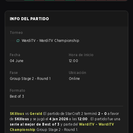
INFO DEL PARTIDO
Torneo
WardiTV - WardiTV Championship
Fecha
Hora de inicio
04 June
12:00
Fase
Ubicación
Group Stage 2 - Round 1
Online
Formato
Best of 3
SKillous
vs
Gerald
El partido de StarCraft 2 terminó
2 - 0
a favor
de
SKillous
y se jugó el
4 jun 2026
a las
12:00
. El partido fue una
serie al mejor de Best of 3
y parte del
WardiTV - WardiTV
Championship
Group Stage 2 - Round 1.