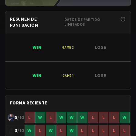
RESUMEN DE
DATOS DE PARTIDO
LIMITADOS
PUNTUACIÓN
WIN
LOSE
GAME
2
WIN
LOSE
GAME
1
FORMA RECIENTE
5
/10
L
W
L
W
W
W
L
L
L
W
3
/10
W
L
W
L
W
L
L
L
L
L