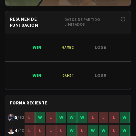
RESUMEN DE
DATOS DE PARTIDO
LIMITADOS
PUNTUACIÓN
WIN
LOSE
GAME
2
WIN
LOSE
GAME
1
FORMA RECIENTE
5
/10
L
W
L
W
W
W
L
L
L
W
4
/10
L
L
L
L
W
L
W
W
L
W