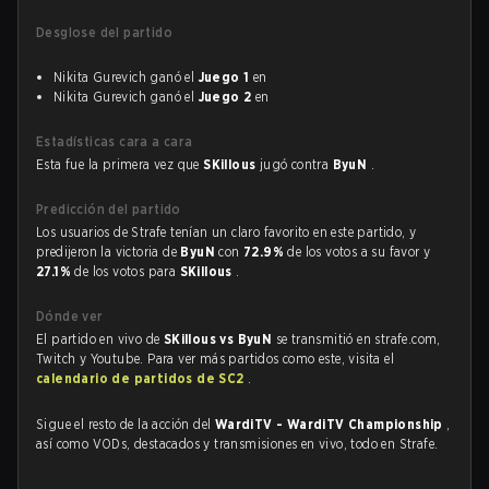
Desglose del partido
Nikita Gurevich ganó el
Juego 1
en
Nikita Gurevich ganó el
Juego 2
en
Estadísticas cara a cara
Esta fue la primera vez que
SKillous
jugó contra
ByuN
.
Predicción del partido
Los usuarios de Strafe tenían un claro favorito en este partido, y
predijeron la victoria de
ByuN
con
72.9%
de los votos a su favor y
27.1%
de los votos para
SKillous
.
Dónde ver
El partido en vivo de
SKillous vs ByuN
se transmitió en strafe.com,
Twitch y Youtube. Para ver más partidos como este, visita el
calendario de partidos de SC2
.
Sigue el resto de la acción del
WardiTV - WardiTV Championship
,
así como VODs, destacados y transmisiones en vivo, todo en Strafe.