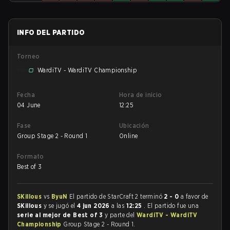
INFO DEL PARTIDO
Torneo
WardiTV - WardiTV Championship
Fecha
Hora de inicio
04 June
12:25
Fase
Ubicación
Group Stage 2 - Round 1
Online
Formato
Best of 3
SKillous
vs
ByuN
El partido de StarCraft 2 terminó
2 - 0
a favor de
SKillous
y se jugó el
4 jun 2026
a las
12:25
. El partido fue una
serie al mejor de Best of 3
y parte del
WardiTV - WardiTV
Championship
Group Stage 2 - Round 1.