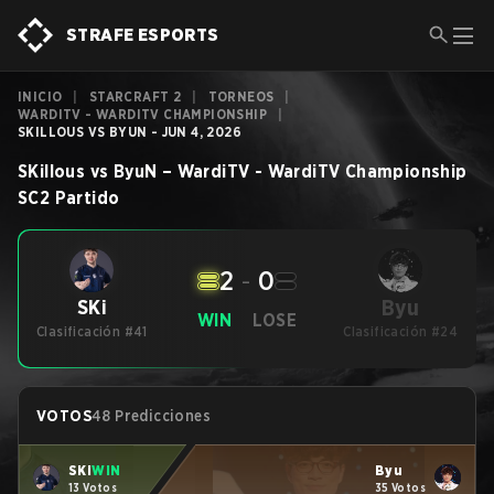
STRAFE ESPORTS
INICIO
|
STARCRAFT 2
|
TORNEOS
|
WARDITV - WARDITV CHAMPIONSHIP
|
SKILLOUS VS BYUN - JUN 4, 2026
SKillous
vs
ByuN
–
WardiTV - WardiTV Championship
SC2
Partido
2
-
0
Byu
SKi
WIN
LOSE
Clasificación #41
Clasificación #24
VOTOS
48 Predicciones
SKi
WIN
Byu
13 Votos
35 Votos