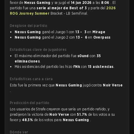
favor de
Nexus Gaming
y se jugó el
14 jun 2026
a las
8:06
. El
partido fue una
serie al mejor de Best of 3
y parte del
2026
ROG Journey Summer
Bracket - LB Semifinal.
Desglose del partido
Nexus Gaming
ganó el Juego 1 con
13 - 3
en
Mirage
Nexus Gaming
ganó el Juego 2 con
13 - 6
en
Overpass
Estadísticas clave de jugadores
El máximo eliminador del partido fue
s0und
con
35
eliminaciones
.
Más asistencias del partido las hizo
fNk
con
15 asistencias
.
Estadísticas cara a cara
Esta fue la primera vez que
Nexus Gaming
jugó contra
Noir Verse
.
Predicción del partido
Los usuarios de Strafe creyeron que sería un partido reñido, y
predijeron la victoria de
Noir Verse
con
51.7%
de los votos a su
favor y
48.3%
de los votos para
Nexus Gaming
.
Dónde ver