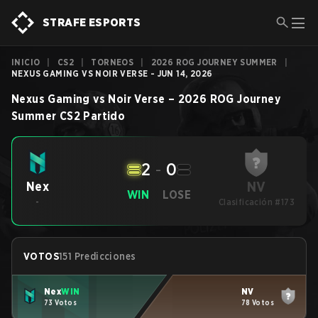
STRAFE ESPORTS
INICIO
|
CS2
|
TORNEOS
|
2026 ROG JOURNEY SUMMER
|
NEXUS GAMING VS NOIR VERSE - JUN 14, 2026
Nexus Gaming
vs
Noir Verse
–
2026 ROG Journey
Summer
CS2
Partido
2
-
0
NV
Nex
WIN
LOSE
-
Clasificación #173
VOTOS
151 Predicciones
Nex
WIN
NV
73 Votos
78 Votos