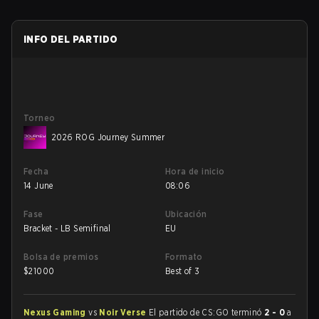
INFO DEL PARTIDO
Torneo
2026 ROG Journey Summer
Fecha
Hora de inicio
14 June
08:06
Fase
Ubicación
Bracket - LB Semifinal
EU
Bolsa de premios
Formato
$
21000
Best of 3
Nexus Gaming
vs
Noir Verse
El partido de CS:GO terminó
2 - 0
a