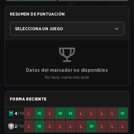
RESUMEN DE PUNTUACIÓN
SELECCIONA UN JUEGO
Datos del marcador no disponibles
Por favor, vuelve más tarde
FORMA RECIENTE
4
/10
L
W
L
W
W
L
L
L
L
W
2
/10
L
W
L
L
L
L
W
L
L
L