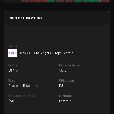
INFO DEL PARTIDO
Torneo
2026 CCT Challengers Europe Series 2
Fecha
Hora de inicio
08 May
13:48
Fase
Ubicación
Bracket - LB Semifinal
EU
Bolsa de premios
Formato
$
5000
Best of 3