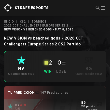
STRAFE ESPORTS
INICIO
|
CS2
|
TORNEOS
|
2026 CCT CHALLENGERS EUROPE SERIES 2
|
NEW VISION VS BENCHED GODS - MAY 8, 2026
NEW VISION
vs
benched gods
–
2026 CCT
Challengers Europe Series 2
CS2
Partido
2
-
0
BG
NV
WIN
LOSE
Clasificación #177
Clasificación #160
TU PREDICCIÓN
147 Predicciones
BG
NV
WIN
152 points
12%