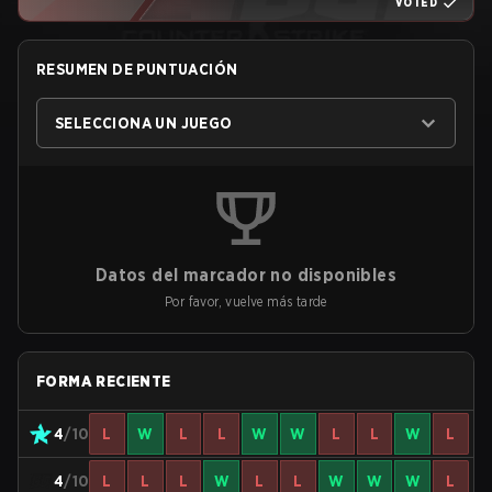
VOTED
RESUMEN DE PUNTUACIÓN
SELECCIONA UN JUEGO
Datos del marcador no disponibles
Por favor, vuelve más tarde
FORMA RECIENTE
4
/10
L
W
L
L
W
W
L
L
W
L
4
/10
L
L
L
W
L
L
W
W
W
L