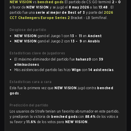
NEW VISION
vs
benched gods
El partido de CS:GO terminó
2 - 0
a favor de
NEW VISION
y se jugó el
8 may 2026
a las
13:48
. El
partido fue una
serie al mejor de Best of 3
y parte del
2026
CCT Challengers Europe Series 2
Bracket - LB Semifinal.
Desglose del partido
NEW VISION
ganó el Juego 1 con
13 - 11
en
Ancient
NEW VISION
ganó el Juego 2 con
13 - 9
en
Anubis
Estadísticas clave de jugadores
El máximo eliminador del partido fue
hahanz0
con
39
eliminaciones
.
Más asistencias del partido las hizo
Wign
con
14 asistencias
.
Estadísticas cara a cara
Esta fue la primera vez que
NEW VISION
jugó contra
benched
gods
.
Predicción del partido
Los usuarios de Strafe tenían un favorito abrumador en este partido,
y predijeron la victoria de
benched gods
con
88.4%
de los votos a
su favor y
11.6%
de los votos para
NEW VISION
.