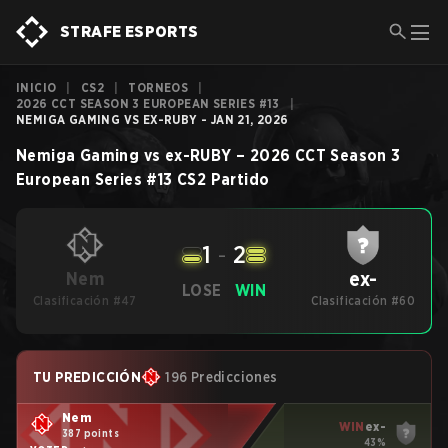
STRAFE ESPORTS
INICIO
|
CS2
|
TORNEOS
|
2026 CCT SEASON 3 EUROPEAN SERIES #13
|
NEMIGA GAMING VS EX-RUBY - JAN 21, 2026
Nemiga Gaming
vs
ex-RUBY
–
2026 CCT Season 3
European Series #13
CS2
Partido
1
-
2
ex-
Nem
LOSE
WIN
Clasificación #47
Clasificación #60
TU PREDICCIÓN
196 Predicciones
Nem
WIN
ex-
387 points
43%