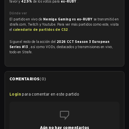
favor y
42.9%
de los votos para
ex-RUBY
.
Dónde ver
El partido en vivo de
Nemiga Gaming vs ex-RUBY
se transmitió en
strafe.com, Twitch y Youtube. Para ver más partidos como este, visita
el
calendario de partidos de CS2
.
Sigue el resto de la acción del
2026 CCT Season 3 European
Series #13
, así como VODs, destacados y transmisiones en vivo,
todo en Strafe.
COMENTARIOS
(
0
)
Login
para comentar en este partido
Aún no hay comentarios