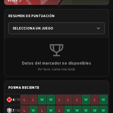
VOTED
RESUMEN DE PUNTUACIÓN
SELECCIONA UN JUEGO
Datos del marcador no disponibles
Por favor, vuelve más tarde
FORMA RECIENTE
4
/10
L
L
W
W
L
L
L
W
L
W
7
/10
L
W
L
W
L
W
W
W
W
W