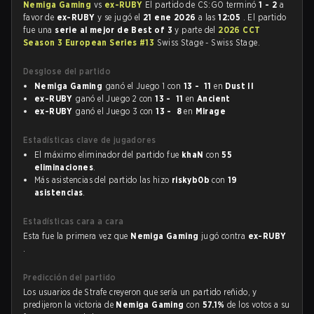
Nemiga Gaming
vs
ex-RUBY
El partido de CS:GO terminó
1 - 2
a
favor de
ex-RUBY
y se jugó el
21 ene 2026
a las
12:05
. El partido
fue una
serie al mejor de Best of 3
y parte del
2026 CCT
Season 3 European Series #13
Swiss Stage - Swiss Stage.
Desglose del partido
Nemiga Gaming
ganó el Juego 1 con
13 - 11
en
Dust II
ex-RUBY
ganó el Juego 2 con
13 - 11
en
Ancient
ex-RUBY
ganó el Juego 3 con
13 - 8
en
Mirage
Estadísticas clave de jugadores
El máximo eliminador del partido fue
khaN
con
55
eliminaciones
.
Más asistencias del partido las hizo
riskyb0b
con
19
asistencias
.
Estadísticas cara a cara
Esta fue la primera vez que
Nemiga Gaming
jugó contra
ex-RUBY
.
Predicción del partido
Los usuarios de Strafe creyeron que sería un partido reñido, y
predijeron la victoria de
Nemiga Gaming
con
57.1%
de los votos a su