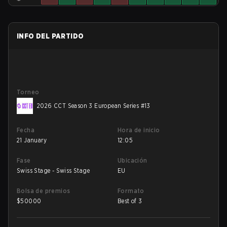
INFO DEL PARTIDO
Torneo
2026 CCT Season 3 European Series #13
Fecha
Hora de inicio
21 January
12:05
Fase
Ubicación
Swiss Stage - Swiss Stage
EU
Bolsa de premios
Formato
$
50000
Best of 3