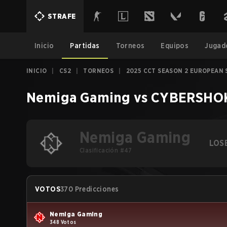
STRAFE
Inicio
Partidas
Torneos
Equipos
Jugad
INICIO
|
CS2
|
TORNEOS
|
2025 CCT SEASON 2 EUROPEAN S
Nemiga Gaming
vs
CYBERSHOK
Nemiga Gaming
LOS
Clasificación #47
VOTOS
370 Predicciones
Nemiga Gaming
348 Votos