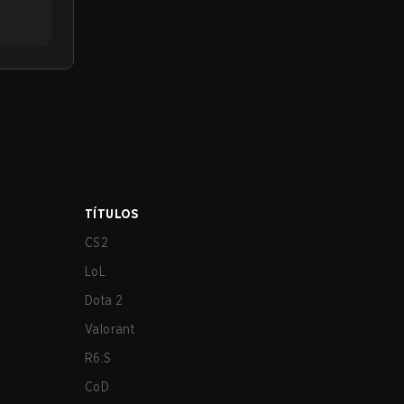
TÍTULOS
CS2
LoL
Dota 2
Valorant
R6:S
CoD