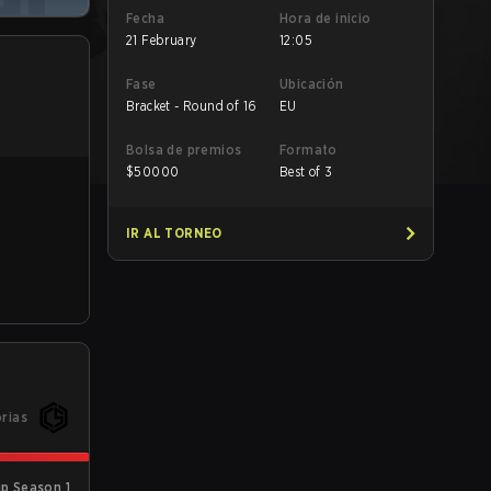
Fecha
Hora de inicio
21 February
12:05
Fase
Ubicación
Bracket - Round of 16
EU
Bolsa de premios
Formato
$
50000
Best of 3
IR AL TORNEO
orias
p Season 1