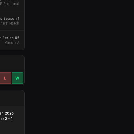
LB Semifinal
p Season 1
ners' Match
 Series #5
Group A
L
W
 en
2025
anó
2 - 1
.