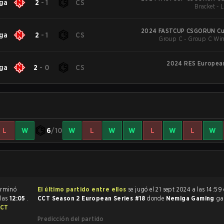
ga
2
-
1
CS
Bracket - 
2024 FASTCUP CSGORUN Cu
ga
2
-
1
CS
Group C - Group C Win
2024 RES European
ga
2
-
0
CS
L
W
6
/10
W
L
W
W
L
W
L
W
tido de CS:GO terminó
El último partido entre ellos
se jugó el 21 sept 2024 a las 14:59
 las
12:05
.
CCT Season 2 European Series #18
donde
Nemiga Gaming
g
CCT
Predicción del partido