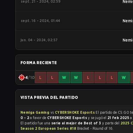
sept. 21 - 2024, 02:59
Nemi
sept. 16 - 2024, 01:44
Nemi
jun. 04 - 2024, 02:57
Nemi
FORMA RECIENTE
4
/10
L
L
W
W
L
L
L
W
VISTA PREVIA DEL PARTIDO
Nemiga Gaming
vs
CYBERSHOKE Esports
El par
0 - 2
a favor de
CYBERSHOKE Esports
y se jugó el
21 feb 2025
a
El partido fue una
serie al mejor de Best of 3
y parte del
2025 
Season 2 European Series #18
Bracket - Round of 16.