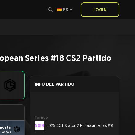
ES
LOGIN
opean Series #18
CS2
Partido
INFO DEL PARTIDO
Torneo
2025 CCT Season 2 European Series #18
ports
2 Votos