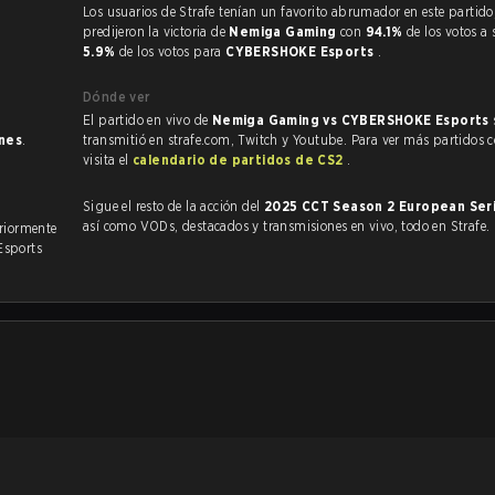
Los usuarios de Strafe tenían un favorito abrumador en este partido, y
predijeron la victoria de
Nemiga Gaming
con
94.1%
de los votos a 
5.9%
de los votos para
CYBERSHOKE Esports
.
Dónde ver
El partido en vivo de
Nemiga Gaming vs CYBERSHOKE Esports
ones
.
transmitió en strafe.com, Twitch y Youtube. Para ver más partidos 
visita el
calendario de partidos de CS2
.
Sigue el resto de la acción del
2025 CCT Season 2 European Ser
así como VODs, destacados y transmisiones en vivo, todo en Strafe.
n enfrentado anteriormente
sports