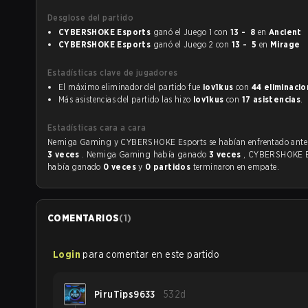
Desglose del partido
CYBERSHOKE Esports
ganó el Juego 1 con
13 - 8
en
Ancient
CYBERSHOKE Esports
ganó el Juego 2 con
13 - 5
en
Mirage
Estadísticas clave de jugadores
El máximo eliminador del partido fue
lov1kus
con
44 eliminaci
Más asistencias del partido las hizo
lov1kus
con
17 asistencias
.
Estadísticas cara a cara
Nemiga Gaming y CYBERSHOKE Esports se había
3 veces
. Nemiga Gaming había ganado
3 veces
, CYBERSHOKE E
había ganado
0 veces
y
0 partidos
terminaron en empate.
COMENTARIOS
(
1
)
Login
para comentar en este partido
PiruTips9633
532d