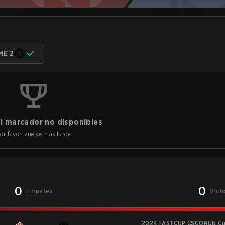
ME 2
l marcador no disponibles
or favor, vuelve más tarde
0
0
Empates
Vict
2024 FASTCUP CSGORUN Cu