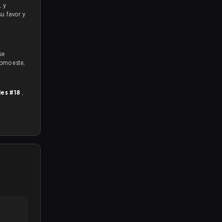
su favor y
se
como este,
ies #18
,