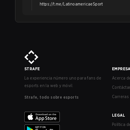
https://t.me/LatinoamericaeSport
STRAFE
EMPRES
La experiencia número uno para fans de
Acerca de
esports en la web y móvil.
Contácta
Carreras
Strafe, todo sobre esports
LEGAL
Política 