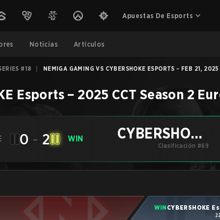
Apuestas De Esports
ores
Noticias
Artículos
ERIES #18
|
NEMIGA GAMING VS CYBERSHOKE ESPORTS - FEB 21, 2025
E Esports
–
2025 CCT Season 2 Eur
CYBERSHOKE
0
-
2
E
WIN
Clasificación #69
Esports
WIN
CYBERSHOKE Es
2