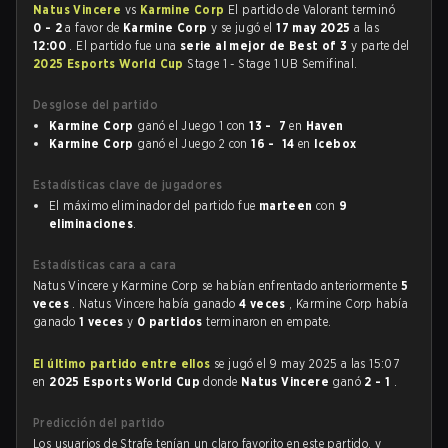
Natus Vincere
vs
Karmine Corp
El partido de Valorant terminó
0 - 2
a favor de
Karmine Corp
y se jugó el
17 may 2025
a las
12:00
. El partido fue una
serie al mejor de Best of 3
y parte del
2025 Esports World Cup
Stage 1 - Stage 1 UB Semifinal.
Desglose del partido
Karmine Corp
ganó el Juego 1 con
13 - 7
en
Haven
Karmine Corp
ganó el Juego 2 con
16 - 14
en
Icebox
Estadísticas clave de jugadores
El máximo eliminador del partido fue
marteen
con
9
eliminaciones
.
Estadísticas cara a cara
Natus Vincere y Karmine Corp se habían enfrentado anteriormente
5
veces
. Natus Vincere había ganado
4 veces
, Karmine Corp había
ganado
1 veces
y
0 partidos
terminaron en empate.
El último partido entre ellos
se jugó el 9 may 2025 a las 15:07
en
2025 Esports World Cup
donde
Natus Vincere
ganó
2 - 1
.
Predicción del partido
Los usuarios de Strafe tenían un claro favorito en este partido, y