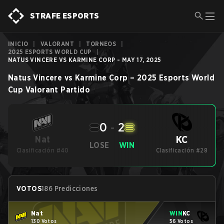
STRAFE ESPORTS
INICIO
|
VALORANT
|
TORNEOS
|
2025 ESPORTS WORLD CUP
|
NATUS VINCERE VS KARMINE CORP - MAY 17, 2025
Natus Vincere
vs
Karmine Corp
–
2025 Esports World
Cup
Valorant
Partido
0
-
2
KC
Nat
LOSE
WIN
Clasificación #40
Clasificación #28
VOTOS
186 Predicciones
Nat
WIN
KC
130 Votos
56 Votos