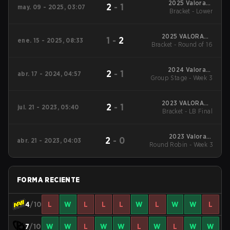
2025 Valorant
2
-
1
may. 09 - 2025, 03:07
Champions Tour:
Bracket - Lower
EMEA Stage 1
2025 VALORANT
1
-
2
ene. 15 - 2025, 08:33
Bracket - Round of 16
Champions Tour:
EMEA KICK-OFF
2024 Valorant
2
-
1
abr. 17 - 2024, 04:57
Group Stage - Week 3
Champions Tour
EMEA Stage 1
2023 VALORANT
2
-
1
jul. 21 - 2023, 05:40
Champions Tour:
Bracket - LB Final
EMEA Last Chance
Qualifier
2023 Valorant
2
-
0
abr. 21 - 2023, 04:03
Round Robin - Week 3
Champions Tour:
EMEA League
FORMA RECIENTE
4
/10
L
W
L
L
L
W
L
W
W
L
7
/10
W
W
L
W
W
L
W
L
W
W