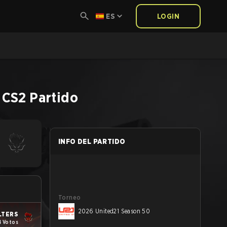
ES
LOGIN
CS2
Partido
INFO DEL PARTIDO
Torneo
2026 United21 Season 50
LTERS
4 Votos