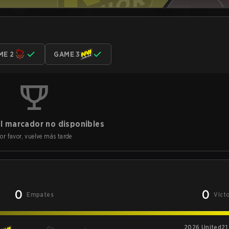
ME 2
GAME 3
l marcador no disponibles
or favor, vuelve más tarde
0
0
Empates
Vict
2026 United21