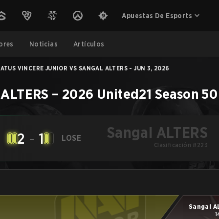
Apuestas De Esports
ores
Noticias
Artículos
ATUS VINCERE JUNIOR VS SANGAL ALTERS - JUN 3, 2026
 ALTERS
–
2026 United21 Season 50
Sangal ALTERS
2
-
1
LOSE
Clasificación #223
Sangal A
1