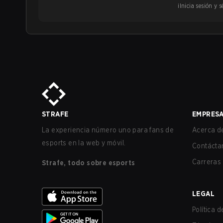
¡Inicia sesión y
STRAFE
EMPRES
La experiencia número uno para fans de
Acerca de
esports en la web y móvil.
Contácta
Carreras
Strafe, todo sobre esports
LEGAL
Política 