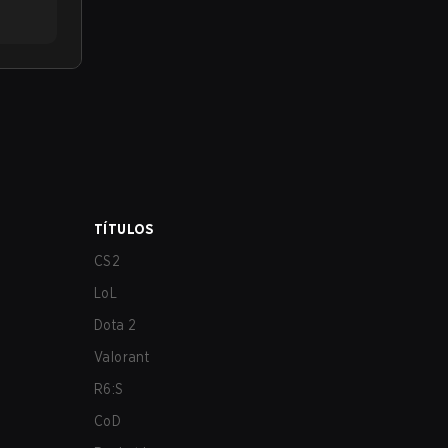
TÍTULOS
CS2
LoL
Dota 2
Valorant
R6:S
CoD