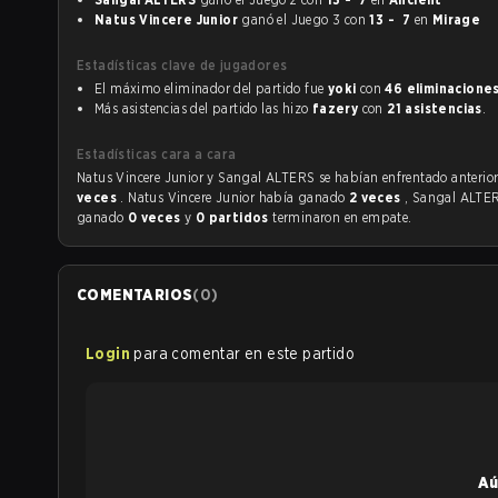
Natus Vincere Junior
ganó el Juego 3 con
13 - 7
en
Mirage
Estadísticas clave de jugadores
El máximo eliminador del partido fue
yoki
con
46 eliminacione
Más asistencias del partido las hizo
fazery
con
21 asistencias
.
Estadísticas cara a cara
Natus Vincere Junior y Sangal ALTERS se habían enfre
veces
. Natus Vincere Junior había ganado
2 veces
, Sangal ALTE
ganado
0 veces
y
0 partidos
terminaron en empate.
COMENTARIOS
(
0
)
Login
para comentar en este partido
Aú