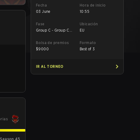
Fecha
Hora de inicio
03 June
10:55
Fase
Ubicación
Group C - Group C
EU
Losers' Match
Bolsa de premios
Formato
$
9000
Best of 3
IR AL TORNEO
orias
 Season 45