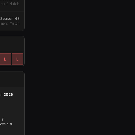
ners' Match
 Season 43
ners' Match
L
L
 en
2026
otos a su