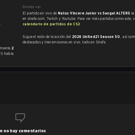
Dónde ver
El partido en vivo de
Natus Vincere Junior vs Sangal ALTERS
se
en strafe.com, Twitch y Youtube. Para ver más partidos como este, vi
s
.
calendario de partidos de CS2
.
Sigue el resto de la acción del
2026 United21 Season 50
, así como VO
destacados y transmisiones en vivo, todo en Strafe.
ntado anteriormente
2
RS había
n no hay comentarios