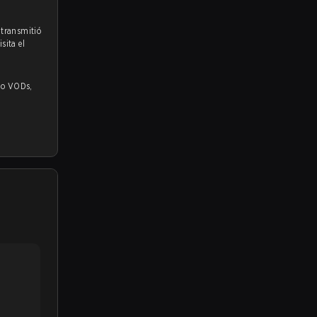
 transmitió
sita el
Ds,