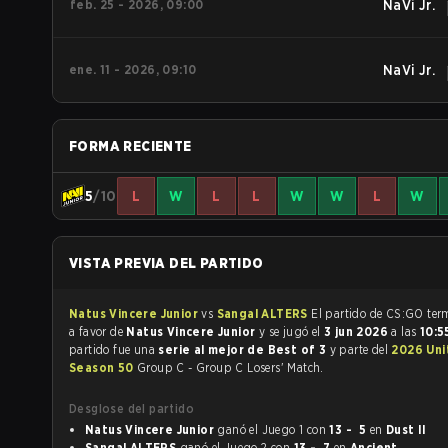
feb. 25 - 2026, 09:00
NaVi Jr.
ene. 11 - 2026, 09:10
NaVi Jr.
FORMA RECIENTE
5
/10
L
W
L
L
W
W
L
W
VISTA PREVIA DEL PARTIDO
Natus Vincere Junior
vs
Sangal ALTERS
El partido d
a favor de
Natus Vincere Junior
y se jugó el
3 jun 2026
a las
10:
partido fue una
serie al mejor de Best of 3
y parte del
2026 Uni
Season 50
Group C - Group C Losers' Match.
Desglose del partido
Natus Vincere Junior
ganó el Juego 1 con
13 - 5
en
Dust II
Sangal ALTERS
ganó el Juego 2 con
13 - 7
en
Ancient