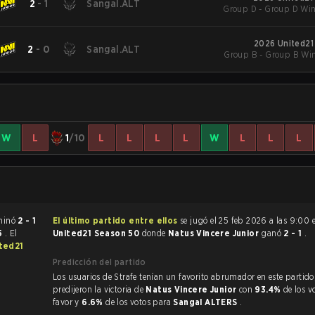
2
-
1
Sangal.ALT
Group D - Group D Win
2026 United21
2
-
0
Sangal.ALT
Group B - Group B Win
W
L
1
/10
L
L
L
L
W
L
L
L
e CS:GO terminó
2 - 1
El último partido entre ellos
se jugó el 25 feb 2026 a las 9:00
55
. El
United21 Season 50
donde
Natus Vincere Junior
ganó
2 - 1
.
ted21
Predicción del partido
Los usuarios de Strafe tenían un favorito abrumador en este partido, y
predijeron la victoria de
Natus Vincere Junior
con
93.4%
de los v
favor y
6.6%
de los votos para
Sangal ALTERS
.