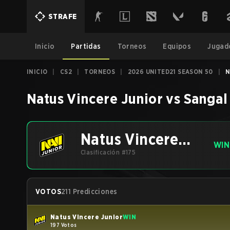
STRAFE
Inicio
Partidas
Torneos
Equipos
Jugad
INICIO
|
CS2
|
TORNEOS
|
2026 UNITED21 SEASON 50
|
N
Natus Vincere Junior
vs
Sangal
Natus Vincere
WIN
Junior
Clasificación #175
VOTOS
211 Predicciones
Natus Vincere Junior
WIN
197 Votos