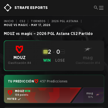
STRAFE ESPORTS
INICIO
|
CS2
|
TORNEOS
|
2026 PGL ASTANA
|
MOUZ VS MAGIC - MAY 17, 2026
MOUZ
vs
magic
–
2026 PGL Astana
CS2
Partido
2
-
0
mag
MOUZ
WIN
LOSE
Clasificación #4
Clasificación #14
TU PREDICCIÓN
457 Predicciones
MOUZ
WIN
mag
138 points
10%
VOTED