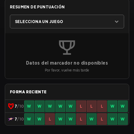
RESUMEN DE PUNTUACIÓN
SELECCIONA UN JUEGO
Datos del marcador no disponibles
Por favor, vuelve más tarde
FORMA RECIENTE
7
/10
W
W
W
W
W
L
L
L
W
W
7
/10
W
W
L
W
W
L
W
L
W
W