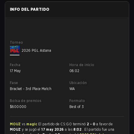
INFO DEL PARTIDO
Torneo
2026 PGL Astana
Fecha
Hora de inicio
17 May
08:02
Fase
Ubicación
Bracket - 3rd Place Match
WA
Bolsa de premios
Formato
$
800000
Best of 3
MOUZ
vs
magic
El partido de CS:GO terminó
2 - 0
a favor de
MOUZ
y se jugó el
17 may 2026
a las
8:02
. El partido fue una