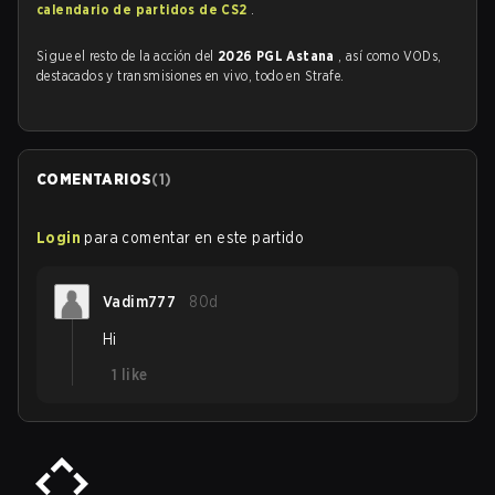
calendario de partidos de CS2
.
Sigue el resto de la acción del
2026 PGL Astana
, así como VODs,
destacados y transmisiones en vivo, todo en Strafe.
COMENTARIOS
(
1
)
Login
para comentar en este partido
Vadim777
80d
Hi
1
like