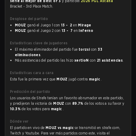
serie al mejor de Best of 3
y parte del
2026 PGL Astana
Bracket - 3rd Place Match.
Desglose del partido
MOUZ
ganó el Juego 1 con
13 - 2
en
Mirage
MOUZ
ganó el Juego 2 con
13 - 7
en
Inferno
Estadísticas clave de jugadores
El máximo eliminador del partido fue
torzsi
con
33
eliminaciones
.
Más asistencias del partido las hizo
xertioN
con
21 asistencias
.
Estadísticas cara a cara
Esta fue la primera vez que
MOUZ
jugó contra
magic
.
Predicción del partido
Los usuarios de Strafe tenían un favorito abrumador en este partido,
y predijeron la victoria de
MOUZ
con
89.7%
de los votos a su favor y
10.3%
de los votos para
magic
.
Dónde ver
El partido en vivo de
MOUZ vs magic
se transmitió en strafe.com,
Twitch y Youtube. Para ver más partidos como este, visita el