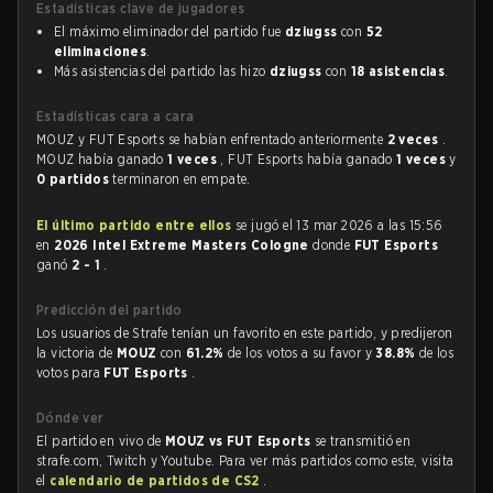
Estadísticas clave de jugadores
El máximo eliminador del partido fue
dziugss
con
52
eliminaciones
.
Más asistencias del partido las hizo
dziugss
con
18 asistencias
.
Estadísticas cara a cara
MOUZ y FUT Esports se habían enfrentado anteriormente
2 veces
.
MOUZ había ganado
1 veces
, FUT Esports había ganado
1 veces
y
0 partidos
terminaron en empate.
El último partido entre ellos
se jugó el 13 mar 2026 a las 15:56
en
2026 Intel Extreme Masters Cologne
donde
FUT Esports
ganó
2 - 1
.
Predicción del partido
Los usuarios de Strafe tenían un favorito en este partido, y predijeron
la victoria de
MOUZ
con
61.2%
de los votos a su favor y
38.8%
de los
votos para
FUT Esports
.
Dónde ver
El partido en vivo de
MOUZ vs FUT Esports
se transmitió en
strafe.com, Twitch y Youtube. Para ver más partidos como este, visita
el
calendario de partidos de CS2
.