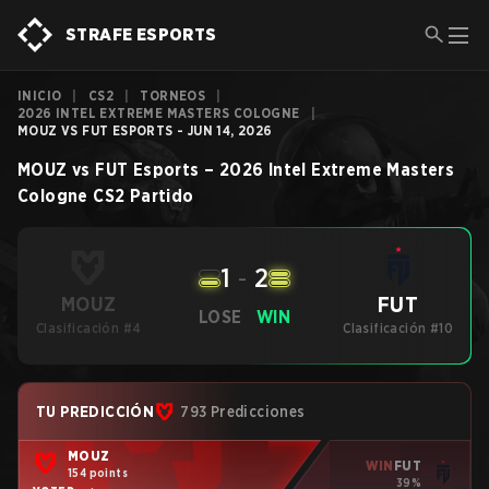
STRAFE ESPORTS
INICIO
|
CS2
|
TORNEOS
|
2026 INTEL EXTREME MASTERS COLOGNE
|
MOUZ VS FUT ESPORTS - JUN 14, 2026
MOUZ
vs
FUT Esports
–
2026 Intel Extreme Masters
Cologne
CS2
Partido
1
-
2
FUT
MOUZ
LOSE
WIN
Clasificación #4
Clasificación #10
TU PREDICCIÓN
793 Predicciones
MOUZ
WIN
FUT
154 points
39%