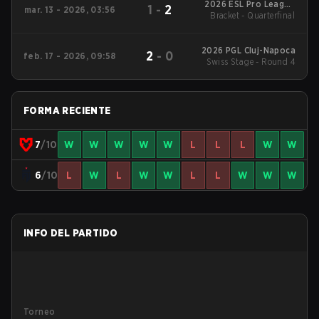
2026 ESL Pro League
1
-
2
mar. 13 - 2026, 03:56
Bracket - Quarterfinal
Season 23
2026 PGL Cluj-Napoca
2
-
0
feb. 17 - 2026, 09:58
Swiss Stage - Round 4
FORMA RECIENTE
7
/10
W
W
W
W
W
L
L
L
W
W
6
/10
L
W
L
W
W
L
L
W
W
W
INFO DEL PARTIDO
Torneo