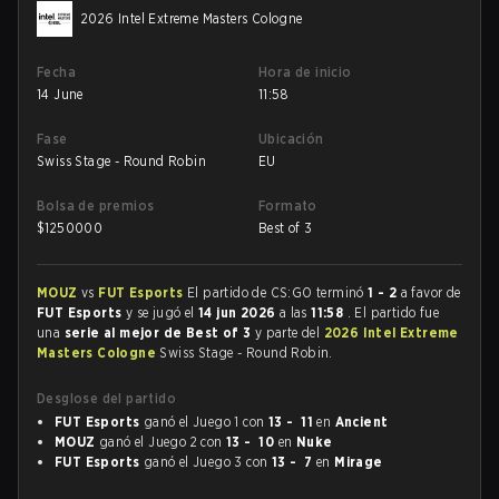
2026 Intel Extreme Masters Cologne
Fecha
Hora de inicio
14 June
11:58
Fase
Ubicación
Swiss Stage - Round Robin
EU
Bolsa de premios
Formato
$
1250000
Best of 3
MOUZ
vs
FUT Esports
El partido de CS:GO terminó
1 - 2
a favor de
FUT Esports
y se jugó el
14 jun 2026
a las
11:58
. El partido fue
una
serie al mejor de Best of 3
y parte del
2026 Intel Extreme
Masters Cologne
Swiss Stage - Round Robin.
Desglose del partido
FUT Esports
ganó el Juego 1 con
13 - 11
en
Ancient
MOUZ
ganó el Juego 2 con
13 - 10
en
Nuke
FUT Esports
ganó el Juego 3 con
13 - 7
en
Mirage