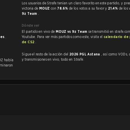
Los usuarios de Strafe tenían un claro favorito en este partido, y predijeron la
victoria de
MOUZ
con
78.6%
de los votos a su favor y
21.4%
de los 
9z Team
.
Dónde ver
El partido en vivo de
MOUZ vs 9z Team
se transmitió en strafe.co
nes
.
Youtube. Para ver más partidos como este, visita el
calendario de
de CS2
.
Sigue el resto de la acción del
2026 PGL Astana
, así como VODs, destacados
y transmisiones en vivo, todo en Strafe.
UZ había
rminaron