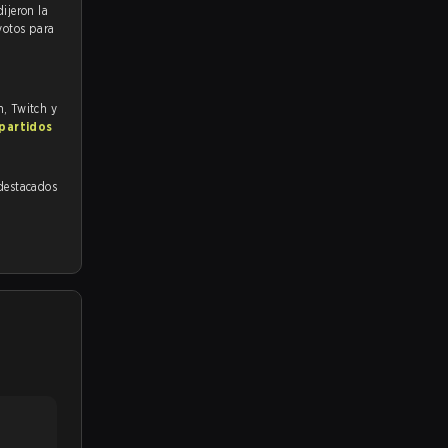
votos para
m, Twitch y
 partidos