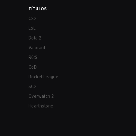
TÍTULOS
CS2
LoL
Dota 2
Valorant
R6:S
CoD
Rocket League
SC2
Overwatch 2
Hearthstone