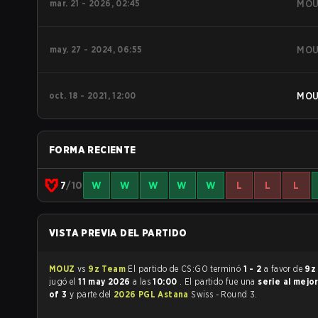
mar. 21 - 2026, 02:45
MO
may. 27 - 2024, 06:55
MO
oct. 18 - 2021, 12:00
MO
FORMA RECIENTE
7
/10
W
W
W
W
W
L
L
L
VISTA PREVIA DEL PARTIDO
MOUZ
vs
9z Team
El partido de CS:GO terminó
1 - 2
a favor de
9z
jugó el
11 may 2026
a las
10:00
. El partido fue una
serie al mejo
of 3
y parte del
2026 PGL Astana
Swiss - Round 3.