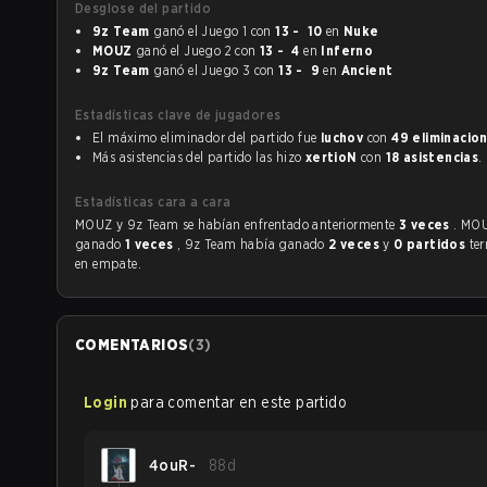
Desglose del partido
9z Team
ganó el Juego 1 con
13 - 10
en
Nuke
MOUZ
ganó el Juego 2 con
13 - 4
en
Inferno
9z Team
ganó el Juego 3 con
13 - 9
en
Ancient
Estadísticas clave de jugadores
El máximo eliminador del partido fue
luchov
con
49 eliminacio
Más asistencias del partido las hizo
xertioN
con
18 asistencias
.
Estadísticas cara a cara
MOUZ y 9z Team se habían enfrentado anteriormente
3 veces
. MO
ganado
1 veces
, 9z Team había ganado
2 veces
y
0 partidos
te
en empate.
COMENTARIOS
(
3
)
Login
para comentar en este partido
4ouR-
88d