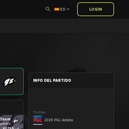
ES
LOGIN
INFO DEL PARTIDO
Torneo
 Team
2026 PGL Astana
 points
VOTED