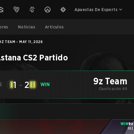
Apuestas De Esports
ores
Noticias
Artículos
Z TEAM - MAY 11, 2026
stana
CS2
Partido
9z Team
1
-
2
E
WIN
Clasificación #9
WIN
9z
302