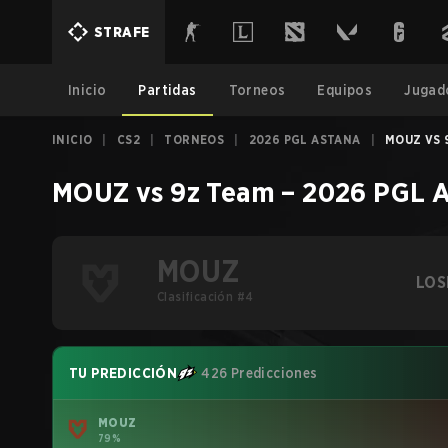
STRAFE
Inicio
Partidas
Torneos
Equipos
Jugad
INICIO
|
CS2
|
TORNEOS
|
2026 PGL ASTANA
|
MOUZ VS 9
MOUZ
vs
9z Team
–
2026 PGL A
MOUZ
LOS
Clasificación #4
TU PREDICCIÓN
426 Predicciones
MOUZ
79%