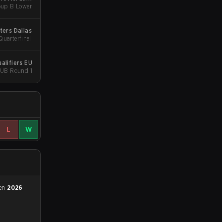
oup B Lower
ters Dallas
uarterfinal
alifiers EU
- UB Round 1
L
W
 en
2026