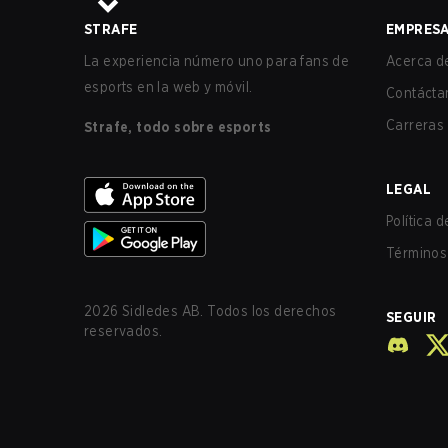
STRAFE
EMPRES
La experiencia número uno para fans de
Acerca de
esports en la web y móvil.
Contácta
Carreras
Strafe, todo sobre esports
LEGAL
Política 
Términos 
2026
Sidledes AB. Todos los derechos
SEGUIR
reservados.