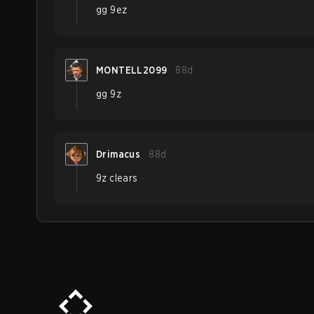
gg 9ez
MONTELL2099
88d
gg 9z
Drimacus
88d
9z clears