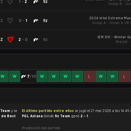
UZ
1
-
2
9z
Group B - Gr
2024 Intel Extreme Mas
UZ
0
-
1
9z
Group A - Group A UB Q
IEM XVI - Winter Qu
UZ
2
-
0
9z
Bracket 
W
W
7
/10
W
W
W
W
L
W
W
L
 Team
y se
El último partido entre ellos
se jugó el 21 mar 2026 a las 14:45
r de Best
PGL Astana
donde
9z Team
ganó
2 - 1
.
Predicción del partido