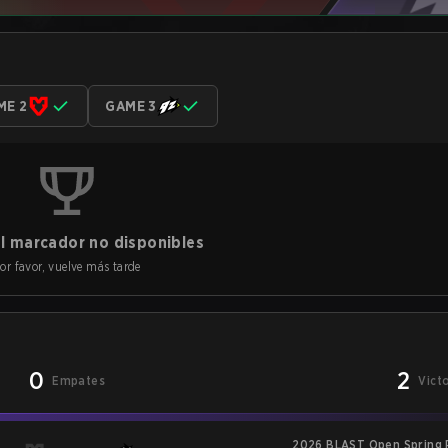
ME 2
GAME 3
l marcador no disponibles
or favor, vuelve más tarde
0
2
Empates
Vict
2026 BLAST Open Spring