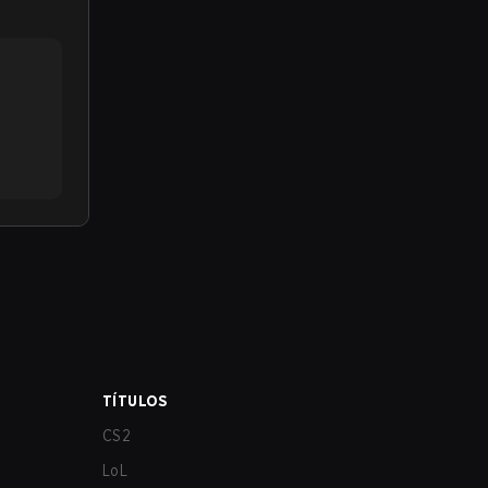
TÍTULOS
CS2
LoL