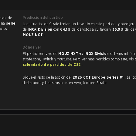
Predicción del partido
favor de
 una
serie
Los usuarios de Strafe tenían un favorito en este partido, y predijeron la victoria
wiss -
de
INOX Division
con
64.1%
de los votos a su favor y
35.9%
de los
MOUZ NXT
.
Dónde ver
El partido en vivo de
MOUZ NXT vs INOX Division
se transmitió e
strafe.com, Twitch y Youtube. Para ver más partidos como este, visit
calendario de partidos de CS2
.
.
Sigue el resto de la acción del
2026 CCT Europe Series #1
, así como
destacados y transmisiones en vivo, todo en Strafe.