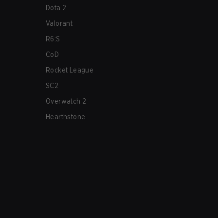
Dota 2
Valorant
R6:S
CoD
Rocket League
SC2
Overwatch 2
Hearthstone