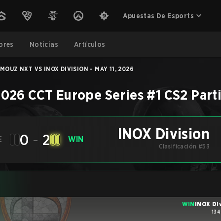
Apuestas De Esports
ores
Noticias
Artículos
MOUZ NXT VS INOX DIVISION - MAY 11, 2026
026 CCT Europe Series #1
CS2
Part
INOX Division
0
-
2
E
WIN
Clasificación #53
WIN
INOX Di
134