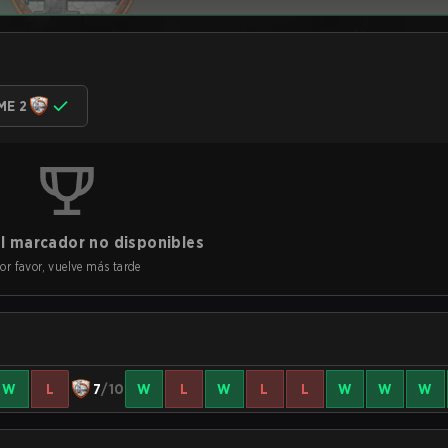
ME 2
l marcador no disponibles
or favor, vuelve más tarde
W
L
7
/10
W
L
W
L
L
W
W
W