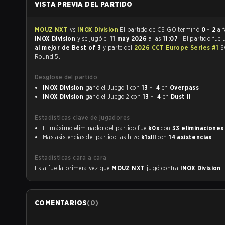
VISTA PREVIA DEL PARTIDO
MOUZ NXT
vs
INOX Division
El partido de CS:GO terminó
0 - 2
a 
INOX Division
y se jugó el
11 may 2026
a las
11:07
. El partido fue
al mejor de Best of 3
y parte del
2026 CCT Europe Series #1
S
Round 5.
Desglose del partido
INOX Division
ganó el Juego 1 con
13 - 4
en
Overpass
INOX Division
ganó el Juego 2 con
13 - 4
en
Dust II
Estadísticas clave de jugadores
El máximo eliminador del partido fue
k0s
con
33 eliminaciones
Más asistencias del partido las hizo
k1slll
con
14 asistencias
.
Estadísticas cara a cara
Esta fue la primera vez que
MOUZ NXT
jugó contra
INOX Division
.
COMENTARIOS
(
0
)