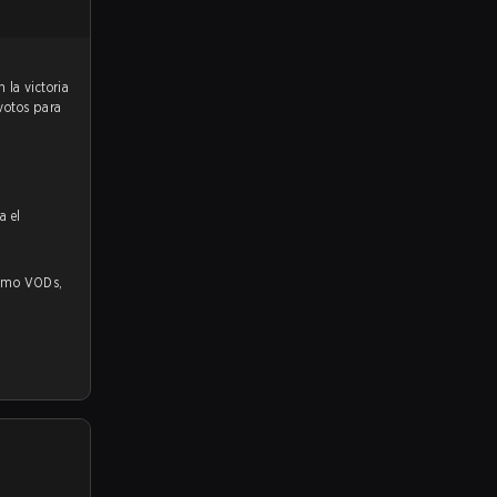
 votos para
n
a el
 VODs,