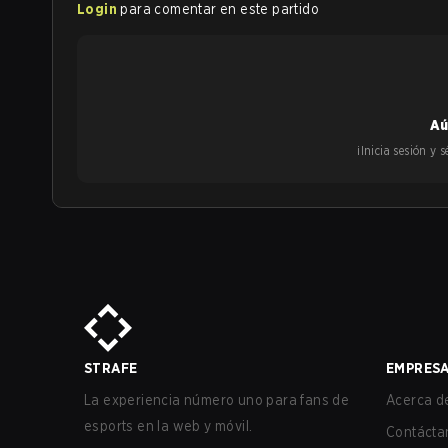
Login
para comentar en este partido
Aú
¡Inicia sesión y
STRAFE
EMPRES
La experiencia número uno para fans de
Acerca de
esports en la web y móvil.
Contácta