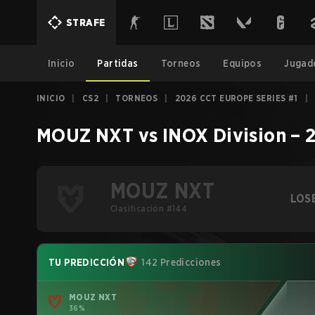
STRAFE
Inicio
Partidas
Torneos
Equipos
Jugad
INICIO
|
CS2
|
TORNEOS
|
2026 CCT EUROPE SERIES #1
|
MOUZ NXT
vs
INOX Division
–
2
MOUZ NXT
LOS
Clasificación #144
TU PREDICCIÓN
142 Predicciones
MOUZ NXT
36%