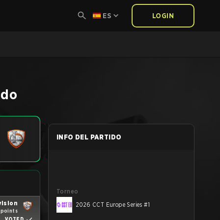
ES
LOGIN
ido
INFO DEL PARTIDO
Torneo
vision
2026 CCT Europe Series #1
 points
VOTED