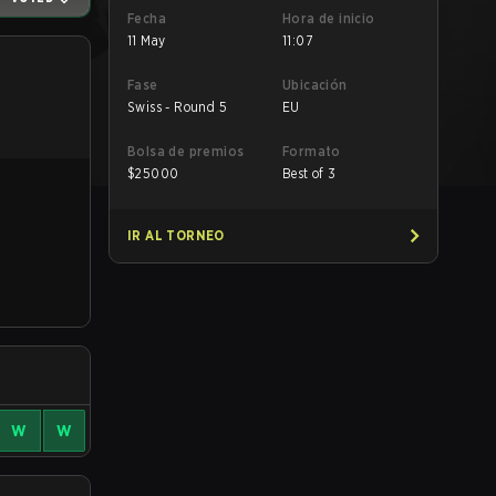
Fecha
Hora de inicio
11 May
11:07
Fase
Ubicación
Swiss - Round 5
EU
Bolsa de premios
Formato
$
25000
Best of 3
IR AL TORNEO
W
W