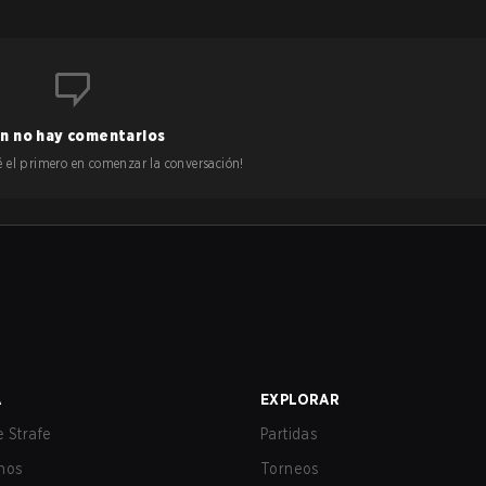
n no hay comentarios
 sé el primero en comenzar la conversación!
A
EXPLORAR
 Strafe
Partidas
nos
Torneos