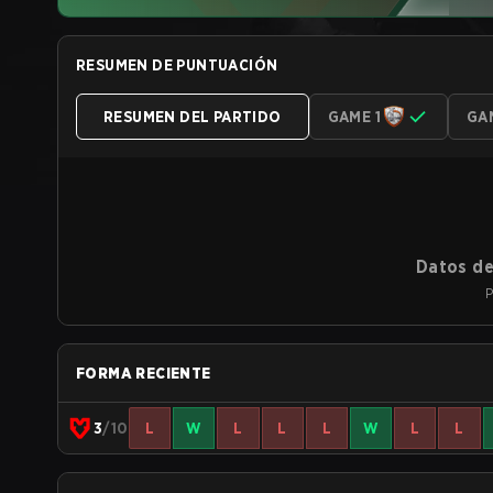
RESUMEN DE PUNTUACIÓN
RESUMEN DEL PARTIDO
GAME 1
GA
Datos de
P
FORMA RECIENTE
3
/10
L
W
L
L
L
W
L
L