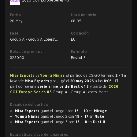
2026 CCT Europe Series #3
Fecha
Hora de inicio
20 May
08:05
Fase
Ubicación
Group A - Group A Losers'
EU
Match
Bolsa de premios
Formato
$
25000
Best of 3
Misa Esports
vs
Young Ninjas
El partido de CS:GO terminó
2 - 1
a
favor de
Misa Esports
y se jugó el
20 may 2026
a las
8:05
. El
partido fue una
serie al mejor de Best of 3
y parte del
2026
CCT Europe Series #3
Group A - Group A Losers' Match.
Desglose del partido
Misa Esports
ganó el Juego 1 con
13 - 10
en
Mirage
Young Ninjas
ganó el Juego 2 con
19 - 17
en
Nuke
Misa Esports
ganó el Juego 3 con
13 - 8
en
Dust II
Estadísticas clave de jugadores