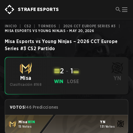
STRAFE ESPORTS
INICIO
|
CS2
|
TORNEOS
|
2026 CCT EUROPE SERIES #3
|
MISA ESPORTS VS YOUNG NINJAS - MAY 20, 2026
Misa Esports
vs
Young Ninjas
–
2026 CCT Europe
Series #3
CS2
Partido
2
-
1
YN
Misa
WIN
LOSE
Clasificación #168
-
VOTOS
146 Predicciones
Misa
WIN
YN
15 Votos
131 Votos