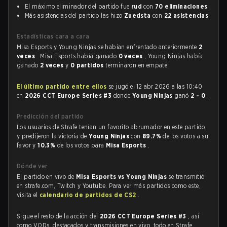
El máximo eliminador del partido fue
rud
con
70 eliminaciones
.
Más asistencias del partido las hizo
Zuedsta
con
22 asistencias
.
Estadísticas cara a cara
Misa Esports y Young Ninjas se habían enfrentado anteriormente
2
veces
. Misa Esports había ganado
0 veces
, Young Ninjas había
ganado
2 veces
y
0 partidos
terminaron en empate.
El último partido entre ellos
se jugó el 12 abr 2026 a las 10:40
en
2026 CCT Europe Series #3
donde
Young Ninjas
ganó
2 - 0
.
Predicción del partido
Los usuarios de Strafe tenían un favorito abrumador en este partido,
y predijeron la victoria de
Young Ninjas
con
89.7%
de los votos a su
favor y
10.3%
de los votos para
Misa Esports
.
Dónde ver
El partido en vivo de
Misa Esports vs Young Ninjas
se transmitió
en strafe.com, Twitch y Youtube. Para ver más partidos como este,
visita el
calendario de partidos de CS2
.
Sigue el resto de la acción del
2026 CCT Europe Series #3
, así
como VODs, destacados y transmisiones en vivo, todo en Strafe.