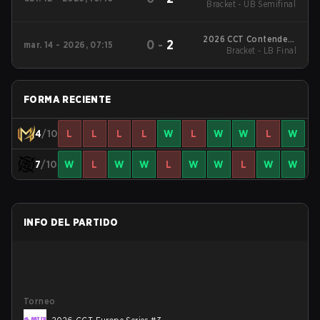
Bracket - UB Semifinal
47
2026 CCT Contenders
0
-
2
mar. 14 - 2026, 07:15
Bracket - LB Final
Europe Series 2
FORMA RECIENTE
4
/10
L
L
L
L
W
L
W
W
L
W
7
/10
W
L
W
W
L
W
W
L
W
W
INFO DEL PARTIDO
Torneo