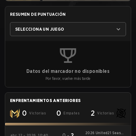
RESUMEN DE PUNTUACIÓN
SELECCIONA UN JUEGO
Datos del marcador no disponibles
Por favor, vuelve más tarde
ENFRENTAMIENTOS ANTERIORES
0
0
2
Victorias
Empates
Victorias
2026 United21 Season
0
-
2
abr. 12 - 2026, 10:40