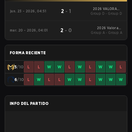
2026 VALORANT
2
-
1
jun. 23 - 2026, 04:51
Challengers EMEA:
Group D - Group D
Stage 3
2026 Valorant
2
-
0
mar. 20 - 2026, 04:01
Challengers EMEA:
Group A - Group A
Stage 1
FORMA RECIENTE
5
/10
L
L
W
W
L
W
L
W
W
L
6
/10
L
W
L
L
W
W
L
W
W
W
INFO DEL PARTIDO