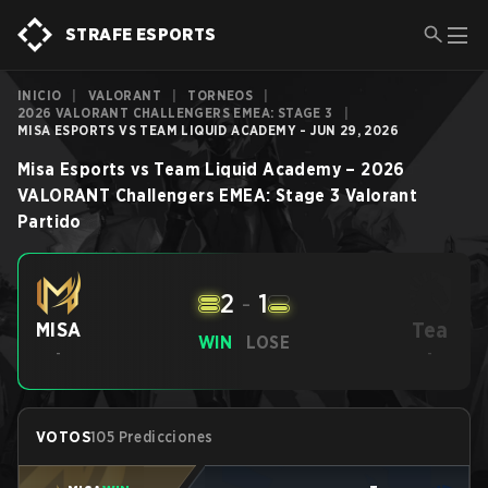
STRAFE ESPORTS
INICIO
|
VALORANT
|
TORNEOS
|
2026 VALORANT CHALLENGERS EMEA: STAGE 3
|
MISA ESPORTS VS TEAM LIQUID ACADEMY - JUN 29, 2026
Misa Esports
vs
Team Liquid Academy
–
2026
VALORANT Challengers EMEA: Stage 3
Valorant
Partido
2
-
1
Tea
MISA
WIN
LOSE
-
-
VOTOS
105 Predicciones