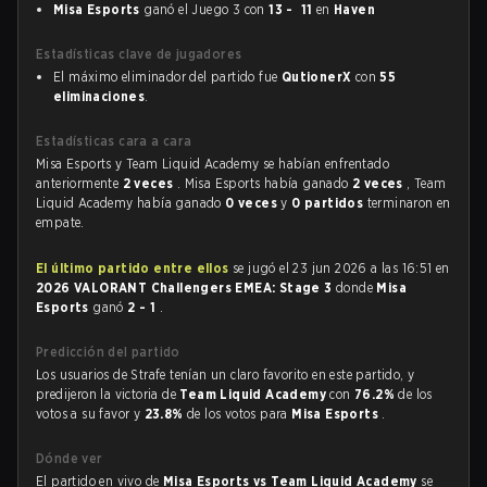
Misa Esports
ganó el Juego 3 con
13 - 11
en
Haven
Estadísticas clave de jugadores
El máximo eliminador del partido fue
QutionerX
con
55
eliminaciones
.
Estadísticas cara a cara
Misa Esports y Team Liquid Academy se habían enfrentado
anteriormente
2 veces
. Misa Esports había ganado
2 veces
, Team
Liquid Academy había ganado
0 veces
y
0 partidos
terminaron en
empate.
El último partido entre ellos
se jugó el 23 jun 2026 a las 16:51 en
2026 VALORANT Challengers EMEA: Stage 3
donde
Misa
Esports
ganó
2 - 1
.
Predicción del partido
Los usuarios de Strafe tenían un claro favorito en este partido, y
predijeron la victoria de
Team Liquid Academy
con
76.2%
de los
votos a su favor y
23.8%
de los votos para
Misa Esports
.
Dónde ver
El partido en vivo de
Misa Esports vs Team Liquid Academy
se