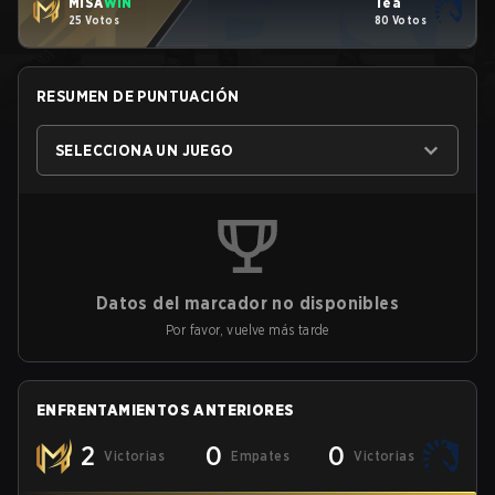
MISA
WIN
Tea
25 Votos
80 Votos
RESUMEN DE PUNTUACIÓN
SELECCIONA UN JUEGO
Datos del marcador no disponibles
Por favor, vuelve más tarde
ENFRENTAMIENTOS ANTERIORES
2
0
0
Victorias
Empates
Victorias