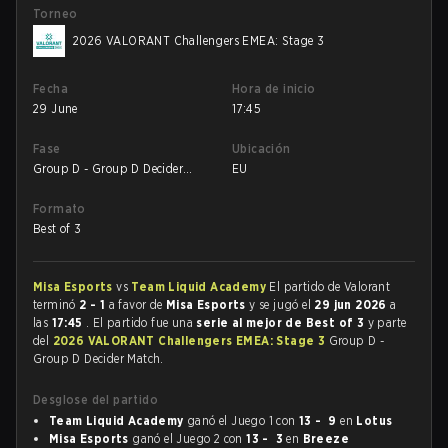
Torneo
2026 VALORANT Challengers EMEA: Stage 3
Fecha
Hora de inicio
29 June
17:45
Fase
Ubicación
Group D - Group D Decider
EU
Match
Formato
Best of 3
Misa Esports
vs
Team Liquid Academy
El partido de Valorant
terminó
2 - 1
a favor de
Misa Esports
y se jugó el
29 jun 2026
a
las
17:45
. El partido fue una
serie al mejor de Best of 3
y parte
del
2026 VALORANT Challengers EMEA: Stage 3
Group D -
Group D Decider Match.
Desglose del partido
Team Liquid Academy
ganó el Juego 1 con
13 - 9
en
Lotus
Misa Esports
ganó el Juego 2 con
13 - 3
en
Breeze