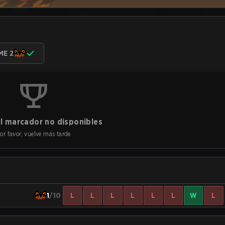
ME 2
l marcador no disponibles
or favor, vuelve más tarde
1
/10
L
L
L
L
L
L
W
L