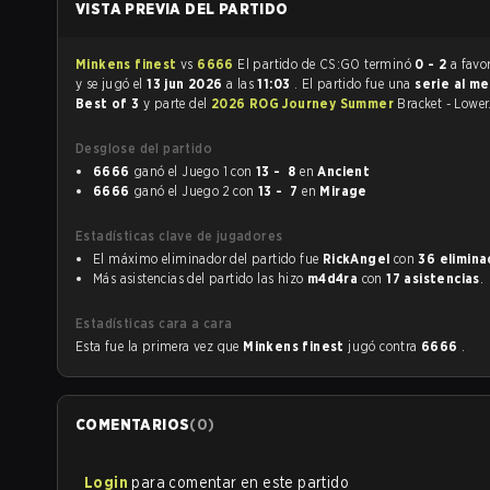
VISTA PREVIA DEL PARTIDO
Minkens finest
vs
6666
El partido de CS:GO terminó
0 - 2
a favo
y se jugó el
13 jun 2026
a las
11:03
. El partido fue una
serie al me
Best of 3
y parte del
2026 ROG Journey Summer
Bracket - Lower
Desglose del partido
6666
ganó el Juego 1 con
13 - 8
en
Ancient
6666
ganó el Juego 2 con
13 - 7
en
Mirage
Estadísticas clave de jugadores
El máximo eliminador del partido fue
RickAngel
con
36 elimina
Más asistencias del partido las hizo
m4d4ra
con
17 asistencias
.
Estadísticas cara a cara
Esta fue la primera vez que
Minkens finest
jugó contra
6666
.
COMENTARIOS
(
0
)
Login
para comentar en este partido