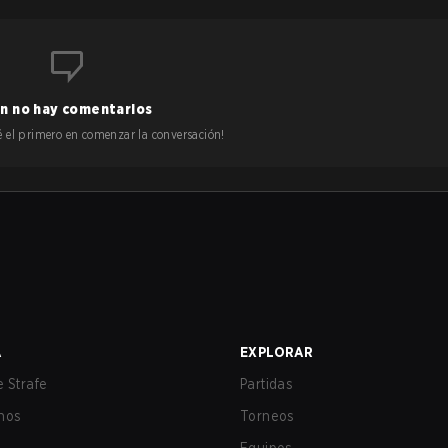
n no hay comentarios
 sé el primero en comenzar la conversación!
A
EXPLORAR
 Strafe
Partidas
nos
Torneos