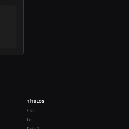
TÍTULOS
CS2
LoL