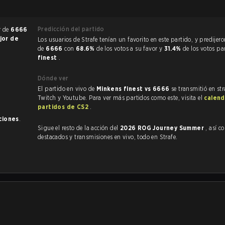
Predicción del partido
r de
6666
jor de
Los usuarios de Strafe tenían un favorito en este partido, y predijeron la victoria
.
de
6666
con
68.6%
de los votos a su favor y
31.4%
de los votos p
finest
.
Dónde ver
El partido en vivo de
Minkens finest vs 6666
se transmitió en st
Twitch y Youtube. Para ver más partidos como este, visita el
calend
partidos de CS2
.
ciones
.
Sigue el resto de la acción del
2026 ROG Journey Summer
, así como
destacados y transmisiones en vivo, todo en Strafe.