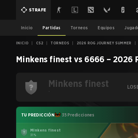
STRAFE
Inicio
Partidas
Torneos
Equipos
Jugad
INICIO
|
CS2
|
TORNEOS
|
2026 ROG JOURNEY SUMMER
|
Minkens finest
vs
6666
–
2026 
Minkens finest
LOS
-
TU PREDICCIÓN
35 Predicciones
Minkens finest
31%