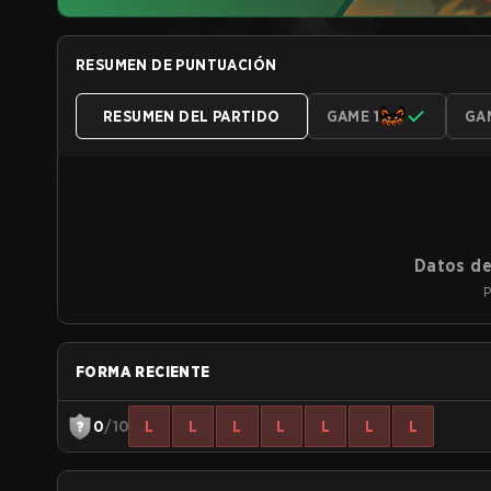
RESUMEN DE PUNTUACIÓN
RESUMEN DEL PARTIDO
GAME 1
GA
Datos de
P
FORMA RECIENTE
0
/10
L
L
L
L
L
L
L