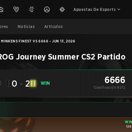
Apuestas De Esports
ores
Noticias
Artículos
MINKENS FINEST VS 6666 - JUN 13, 2026
ROG Journey Summer
CS2
Partido
6666
0
-
2
E
WIN
Clasificación #212
WI
126