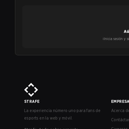
Aú
¡Inicia sesión y
STRAFE
EMPRES
La experiencia número uno para fans de
Acerca de
esports en la web y móvil.
Contácta