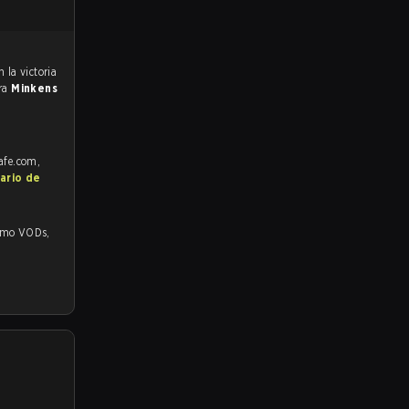
ara
Minkens
rafe.com,
ario de
 VODs,