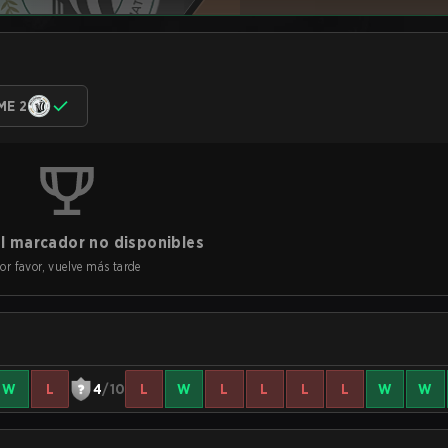
ME 2
l marcador no disponibles
or favor, vuelve más tarde
W
L
4
/10
L
W
L
L
L
L
W
W