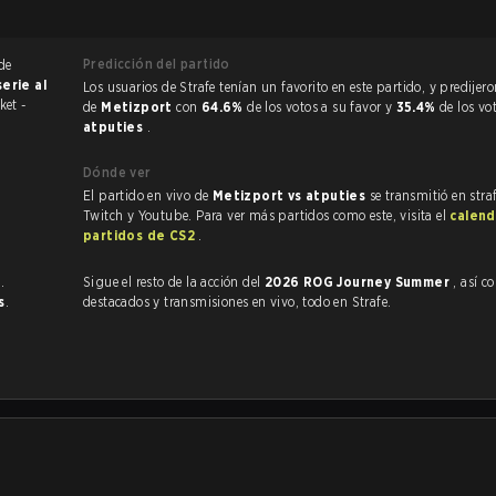
Predicción del partido
de
serie al
Los usuarios de Strafe tenían un favorito en este partido, y predijeron la victoria
ket -
de
Metizport
con
64.6%
de los votos a su favor y
35.4%
de los vo
atputies
.
Dónde ver
El partido en vivo de
Metizport vs atputies
se transmitió en stra
Twitch y Youtube. Para ver más partidos como este, visita el
calend
partidos de CS2
.
s
.
Sigue el resto de la acción del
2026 ROG Journey Summer
, así como
s
.
destacados y transmisiones en vivo, todo en Strafe.