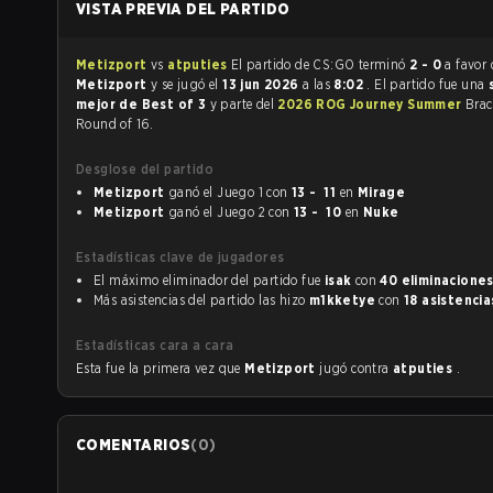
VISTA PREVIA DEL PARTIDO
Metizport
vs
atputies
El partido de CS:GO terminó
2 - 0
a favor 
Metizport
y se jugó el
13 jun 2026
a las
8:02
. El partido fue una
mejor de Best of 3
y parte del
2026 ROG Journey Summer
Brac
Round of 16.
Desglose del partido
Metizport
ganó el Juego 1 con
13 - 11
en
Mirage
Metizport
ganó el Juego 2 con
13 - 10
en
Nuke
Estadísticas clave de jugadores
El máximo eliminador del partido fue
isak
con
40 eliminacione
Más asistencias del partido las hizo
m1kketye
con
18 asistencia
Estadísticas cara a cara
Esta fue la primera vez que
Metizport
jugó contra
atputies
.
COMENTARIOS
(
0
)