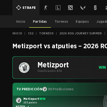
STRAFE
Inicio
Partidas
Torneos
Equipos
Jugad
INICIO
|
CS2
|
TORNEOS
|
2026 ROG JOURNEY SUMMER
|
Metizport
vs
atputies
–
2026 R
Metizport
WIN
Clasificación #74
TU PREDICCIÓN
96 Predicciones
Metizport
WIN
233 points
VOTED