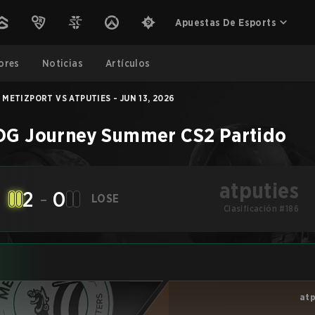
Apuestas De Esports
ores
Noticias
Artículos
METIZPORT VS ATPUTIES - JUN 13, 2026
OG Journey Summer
CS2
Partido
atputies
2
-
0
LOSE
Clasificación #186
atp