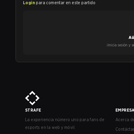
Login
para comentar en este partido
Aú
¡Inicia sesión y
STRAFE
EMPRES
La experiencia número uno para fans de
Acerca de
esports en la web y móvil.
Contácta