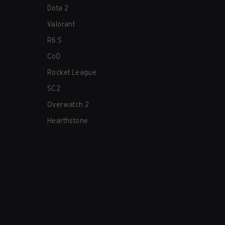
Dota 2
Valorant
R6:S
CoD
Rocket League
SC2
Overwatch 2
Hearthstone