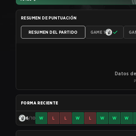
RESUMEN DE PUNTUACIÓN
RESUMEN DEL PARTIDO
GAME 1
GA
Datos de
P
FORMA RECIENTE
6
/10
W
L
L
W
L
W
W
W