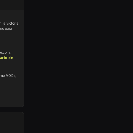
tos para
fe.com,
ario de
 VODs,