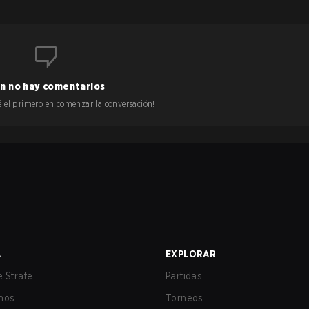
n no hay comentarios
 sé el primero en comenzar la conversación!
A
EXPLORAR
 Strafe
Partidas
nos
Torneos