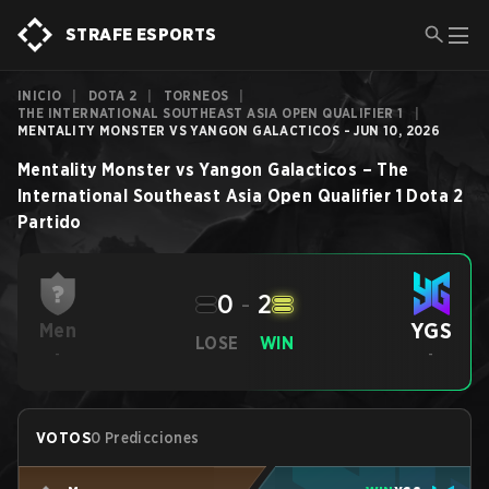
STRAFE ESPORTS
INICIO
|
DOTA 2
|
TORNEOS
|
THE INTERNATIONAL SOUTHEAST ASIA OPEN QUALIFIER 1
|
MENTALITY MONSTER VS YANGON GALACTICOS - JUN 10, 2026
Mentality Monster
vs
Yangon Galacticos
–
The
International Southeast Asia Open Qualifier 1
Dota 2
Partido
0
-
2
YGS
Men
LOSE
WIN
-
-
VOTOS
0 Predicciones