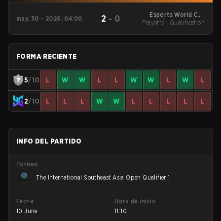
Esports World Cup
2
-
0
may. 30 - 2026, 04:00
Southeast Asia Open
Playoffs - Qualification
Qualifier
FORMA RECIENTE
5
/10
L
W
W
L
L
W
W
L
W
L
2
/10
L
L
L
W
W
L
L
L
L
L
INFO DEL PARTIDO
Torneo
The International Southeast Asia Open Qualifier 1
Fecha
Hora de inicio
10 June
11:10