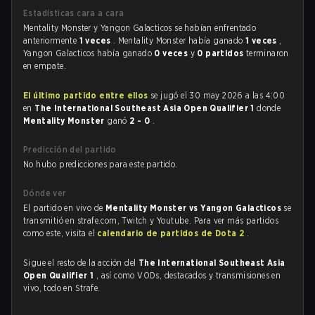
Estadísticas cara a cara
Mentality Monster y Yangon Galacticos se habían enfrentado
anteriormente
1 veces
. Mentality Monster había ganado
1 veces
,
Yangon Galacticos había ganado
0 veces
y
0 partidos
terminaron
en empate.
El último partido entre ellos
se jugó el 30 may 2026 a las 4:00
en
The International Southeast Asia Open Qualifier 1
donde
Mentality Monster
ganó
2 - 0
.
Predicción del partido
No hubo predicciones para este partido.
Dónde ver
El partido en vivo de
Mentality Monster vs Yangon Galacticos
se
transmitió en strafe.com, Twitch y Youtube. Para ver más partidos
como este, visita el
calendario de partidos de Dota 2
.
Sigue el resto de la acción del
The International Southeast Asia
Open Qualifier 1
, así como VODs, destacados y transmisiones en
vivo, todo en Strafe.