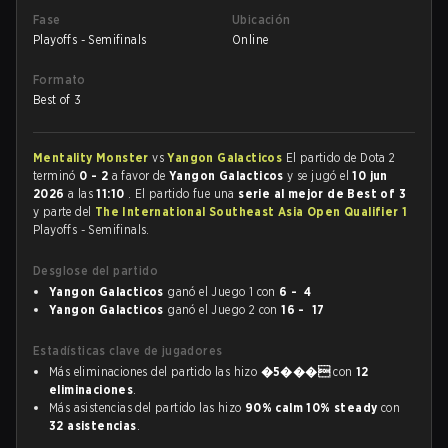
Fase
Ubicación
Playoffs - Semifinals
Online
Formato
Best of 3
Mentality Monster
vs
Yangon Galacticos
El partido de Dota 2
terminó
0 - 2
a favor de
Yangon Galacticos
y se jugó el
10 jun
2026
a las
11:10
. El partido fue una
serie al mejor de Best of 3
y parte del
The International Southeast Asia Open Qualifier 1
Playoffs - Semifinals.
Desglose del partido
Yangon Galacticos
ganó el Juego 1 con
6 - 4
Yangon Galacticos
ganó el Juego 2 con
16 - 17
Estadísticas clave de jugadores
Más eliminaciones del partido las hizo
�5���
con
12
eliminaciones
.
Más asistencias del partido las hizo
90% calm 10% steady
con
32 asistencias
.