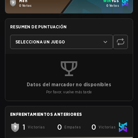
Men
WIN
YGS
0 Votos
0 Votos
RESUMEN DE PUNTUACIÓN
SELECCIONA UN JUEGO
Datos del marcador no disponibles
Por favor, vuelve más tarde
ENFRENTAMIENTOS ANTERIORES
1
0
0
Victorias
Empates
Victorias