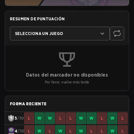
RESUMEN DE PUNTUACIÓN
SELECCIONA UN JUEGO
Datos del marcador no disponibles
Por favor, vuelve más tarde
FORMA RECIENTE
5
/10
L
W
W
L
L
W
W
L
W
L
4
/10
L
W
L
W
L
W
L
L
W
L