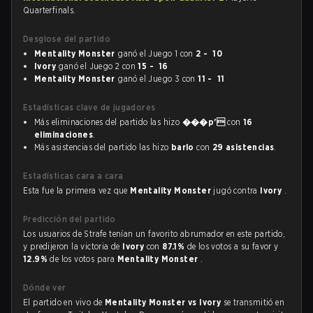
Quarterfinals.
Desglose del partido
Mentality Monster
ganó el Juego 1 con
2 - 10
Ivory
ganó el Juego 2 con
15 - 16
Mentality Monster
ganó el Juego 3 con
11 - 11
Estadísticas clave de jugadores
Más eliminaciones del partido las hizo
���p'
con
16
eliminaciones
.
Más asistencias del partido las hizo
barlo
con
29 asistencias
.
Estadísticas cara a cara
Esta fue la primera vez que
Mentality Monster
jugó contra
Ivory
.
Predicción del partido
Los usuarios de Strafe tenían un favorito abrumador en este partido,
y predijeron la victoria de
Ivory
con
87.1%
de los votos a su favor y
12.9%
de los votos para
Mentality Monster
.
Dónde ver
El partido en vivo de
Mentality Monster vs Ivory
se transmitió en