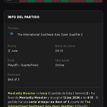
INFO DEL PARTIDO
Torneo
The International Southeast Asia Open Qualifier 2
Fecha
Hora de inicio
12 June
09:15
Fase
Ubicación
Playoffs - Quarterfinals
Online
Formato
Best of 3
Mentality Monster
vs
Ivory
El partido de Dota 2 terminó
2 - 1
a
favor de
Mentality Monster
y se jugó el
12 jun 2026
a las
9:15
. El
partido fue una
serie al mejor de Best of 3
y parte del
The
International Southeast Asia Open Qualifier 2
Playoffs -