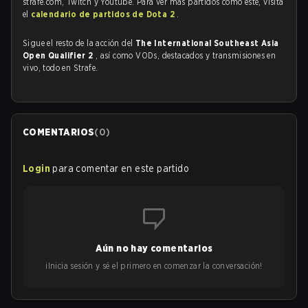
strafe.com, Twitch y Youtube. Para ver más partidos como este, visita
el
calendario de partidos de Dota 2
.
Sigue el resto de la acción del
The International Southeast Asia
Open Qualifier 2
, así como VODs, destacados y transmisiones en
vivo, todo en Strafe.
COMENTARIOS
(
0
)
Login
para comentar en este partido
Aún no hay comentarios
¡Inicia sesión y sé el primero en comenzar la conversación!