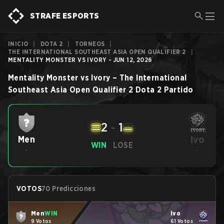
STRAFE ESPORTS
INICIO
|
DOTA 2
|
TORNEOS
|
THE INTERNATIONAL SOUTHEAST ASIA OPEN QUALIFIER 2
|
MENTALITY MONSTER VS IVORY - JUN 12, 2026
Mentality Monster
vs
Ivory
–
The International
Southeast Asia Open Qualifier 2
Dota 2
Partido
2
-
1
Ivo
Men
WIN
LOSE
-
-
VOTOS
70 Predicciones
Men
WIN
Ivo
9 Votos
61 Votos