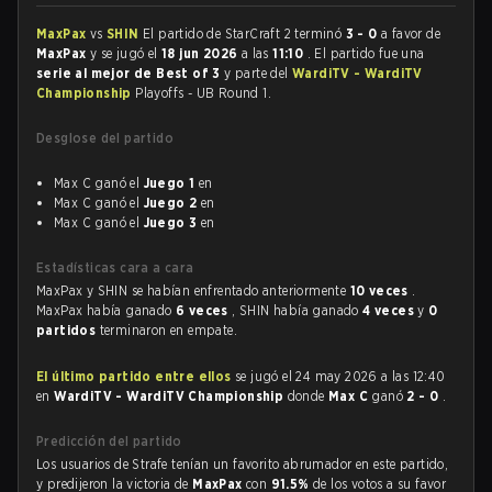
MaxPax
vs
SHIN
El partido de StarCraft 2 terminó
3 - 0
a favor de
MaxPax
y se jugó el
18 jun 2026
a las
11:10
. El partido fue una
serie al mejor de Best of 3
y parte del
WardiTV - WardiTV
Championship
Playoffs - UB Round 1.
Desglose del partido
Max C ganó el
Juego 1
en
Max C ganó el
Juego 2
en
Max C ganó el
Juego 3
en
Estadísticas cara a cara
MaxPax y SHIN se habían enfrentado anteriormente
10 veces
.
MaxPax había ganado
6 veces
, SHIN había ganado
4 veces
y
0
partidos
terminaron en empate.
El último partido entre ellos
se jugó el 24 may 2026 a las 12:40
en
WardiTV - WardiTV Championship
donde
Max C
ganó
2 - 0
.
Predicción del partido
Los usuarios de Strafe tenían un favorito abrumador en este partido,
y predijeron la victoria de
MaxPax
con
91.5%
de los votos a su favor