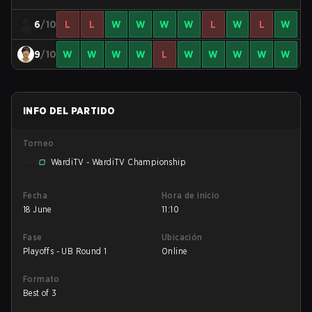
6
/10
L
L
W
W
W
W
L
W
L
W
9
/10
W
W
W
W
L
W
W
W
W
W
INFO DEL PARTIDO
Torneo
WardiTV - WardiTV Championship
Fecha
Hora de inicio
18 June
11:10
Fase
Ubicación
Playoffs - UB Round 1
Online
Formato
Best of 3