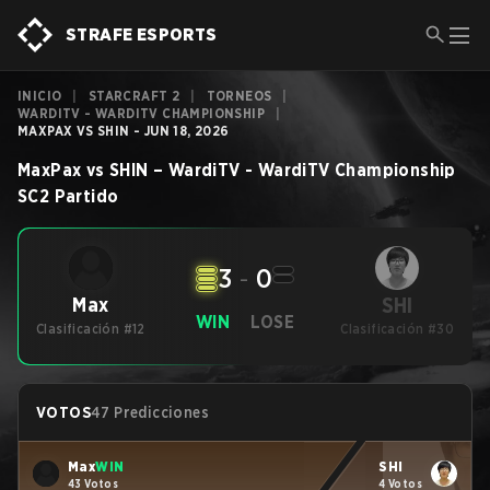
STRAFE ESPORTS
INICIO
|
STARCRAFT 2
|
TORNEOS
|
WARDITV - WARDITV CHAMPIONSHIP
|
MAXPAX VS SHIN - JUN 18, 2026
MaxPax
vs
SHIN
–
WardiTV - WardiTV Championship
SC2
Partido
3
-
0
SHI
Max
WIN
LOSE
Clasificación #12
Clasificación #30
VOTOS
47 Predicciones
Max
WIN
SHI
43 Votos
4 Votos