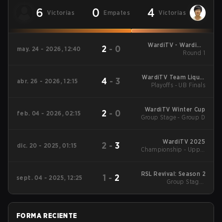
6
0
4
Victorias
Empates
Victorias
WardiTV - WardiTV
2
-
0
may. 24 - 2026, 12:40
Championship
Round 1
WardiTV Team Liquid
4
-
3
abr. 26 - 2026, 12:15
Map Contest Season
Playoffs - UB Finals
16 2026
WardiTV Winter Cup
2
-
0
feb. 04 - 2026, 02:15
Group Stage - Group D
WardiTV 2025
2
-
3
dic. 20 - 2025, 01:15
Championship - Upper
Bracket Semifinals
RSL Revival: Season 2
1
-
2
sept. 04 - 2025, 12:25
Group Stage -
Elimination Match
FORMA RECIENTE