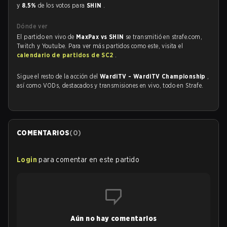
y
8.5%
de los votos para
SHIN
.
Dónde ver
El partido en vivo de
MaxPax vs SHIN
se transmitió en strafe.com,
Twitch y Youtube. Para ver más partidos como este, visita el
calendario de partidos de SC2
.
Sigue el resto de la acción del
WardiTV - WardiTV Championship
,
así como VODs, destacados y transmisiones en vivo, todo en Strafe.
COMENTARIOS
(
0
)
Login
para comentar en este partido
Aún no hay comentarios