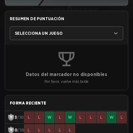
RESUMEN DE PUNTUACIÓN
SELECCIONA UN JUEGO
Datos del marcador no disponibles
Por favor, vuelve más tarde
FORMA RECIENTE
3
/10
L
L
W
L
W
L
L
L
W
L
0
/10
L
L
L
L
L