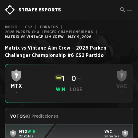
STRAFE ESPORTS
INICIO
|
CS2
|
TORNEOS
|
2026 PARKEN CHALLENGER CHAMPIONSHIP #6
|
MATRIX VS VINTAGE AIM CREW - MAY 9, 2026
Matrix
vs
Vintage Aim Crew
–
2026 Parken
Challenger Championship #6
CS2
Partido
1
-
0
VAC
MTX
WIN
LOSE
-
-
VOTOS
83 Predicciones
MTX
WIN
VAC
27 Votos
56 Votos