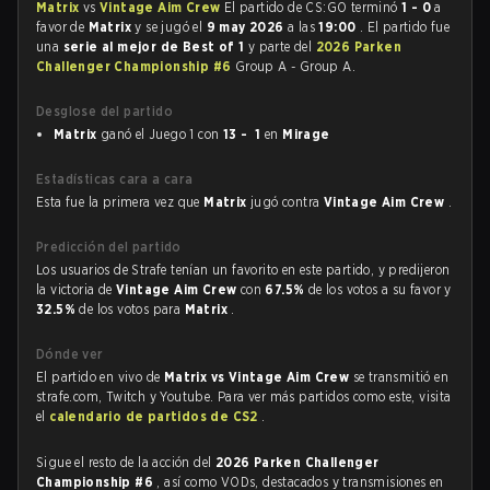
Matrix
vs
Vintage Aim Crew
El partido de CS:GO terminó
1 - 0
a
favor de
Matrix
y se jugó el
9 may 2026
a las
19:00
. El partido fue
una
serie al mejor de Best of 1
y parte del
2026 Parken
Challenger Championship #6
Group A - Group A.
Desglose del partido
Matrix
ganó el Juego 1 con
13 - 1
en
Mirage
Estadísticas cara a cara
Esta fue la primera vez que
Matrix
jugó contra
Vintage Aim Crew
.
Predicción del partido
Los usuarios de Strafe tenían un favorito en este partido, y predijeron
la victoria de
Vintage Aim Crew
con
67.5%
de los votos a su favor y
32.5%
de los votos para
Matrix
.
Dónde ver
El partido en vivo de
Matrix vs Vintage Aim Crew
se transmitió en
strafe.com, Twitch y Youtube. Para ver más partidos como este, visita
el
calendario de partidos de CS2
.
Sigue el resto de la acción del
2026 Parken Challenger
Championship #6
, así como VODs, destacados y transmisiones en