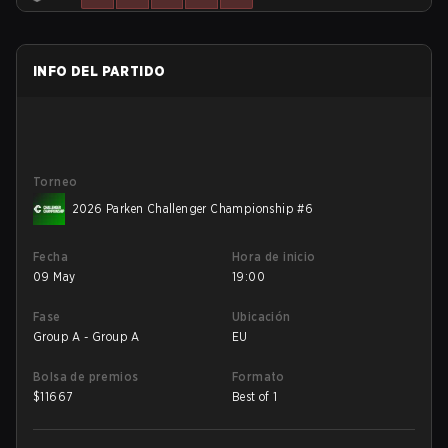
INFO DEL PARTIDO
Torneo
2026 Parken Challenger Championship #6
Fecha
Hora de inicio
09 May
19:00
Fase
Ubicación
Group A - Group A
EU
Bolsa de premios
Formato
$
11667
Best of 1