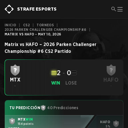
STRAFE ESPORTS
INICIO
|
CS2
|
TORNEOS
|
2026 PARKEN CHALLENGER CHAMPIONSHIP #6
|
MATRIX VS HAFO - MAY 10, 2026
Matrix
vs
HAFO
–
2026 Parken Challenger
Championship #6
CS2
Partido
2
-
0
HAFO
MTX
WIN
LOSE
-
-
TU PREDICCIÓN
40 Predicciones
MTX
WIN
HAFO
154 points
5%