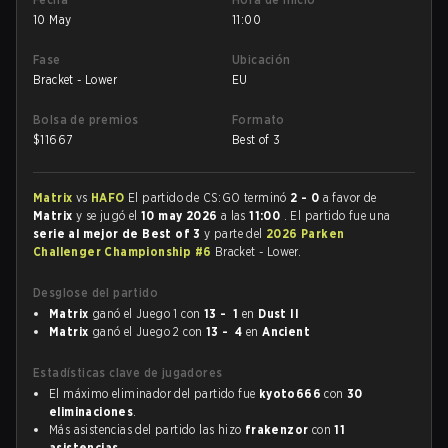
10 May
11:00
Fase
Ubicación
Bracket - Lower
EU
Bolsa de premios
Formato
$
11667
Best of 3
Matrix
vs
HAFO
El partido de CS:GO terminó
2 - 0
a favor de
Matrix
y se jugó el
10 may 2026
a las
11:00
. El partido fue una
serie al mejor de Best of 3
y parte del
2026 Parken
Challenger Championship #6
Bracket - Lower.
Desglose del partido
Matrix
ganó el Juego 1 con
13 - 1
en
Dust II
Matrix
ganó el Juego 2 con
13 - 4
en
Ancient
Estadísticas clave de jugadores
El máximo eliminador del partido fue
kyoto666
con
30
eliminaciones
.
Más asistencias del partido las hizo
frakenzor
con
11
asistencias
.