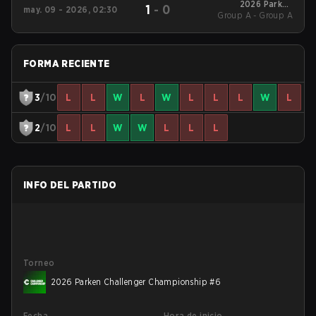
2026 Parken
1
-
0
may. 09 - 2026, 02:30
Group A - Group A
Challenger
Championship #6
FORMA RECIENTE
3
/10
L
L
W
L
W
L
L
L
W
L
2
/10
L
L
W
W
L
L
L
INFO DEL PARTIDO
Torneo
2026 Parken Challenger Championship #6
Fecha
Hora de inicio