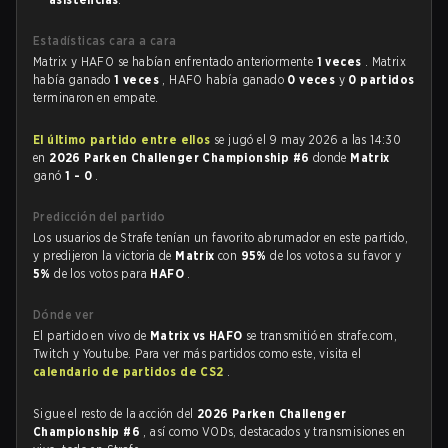
Estadísticas cara a cara
Matrix y HAFO se habían enfrentado anteriormente
1 veces
. Matrix
había ganado
1 veces
, HAFO había ganado
0 veces
y
0 partidos
terminaron en empate.
El último partido entre ellos
se jugó el 9 may 2026 a las 14:30
en
2026 Parken Challenger Championship #6
donde
Matrix
ganó
1 - 0
.
Predicción del partido
Los usuarios de Strafe tenían un favorito abrumador en este partido,
y predijeron la victoria de
Matrix
con
95%
de los votos a su favor y
5%
de los votos para
HAFO
.
Dónde ver
El partido en vivo de
Matrix vs HAFO
se transmitió en strafe.com,
Twitch y Youtube. Para ver más partidos como este, visita el
calendario de partidos de CS2
.
Sigue el resto de la acción del
2026 Parken Challenger
Championship #6
, así como VODs, destacados y transmisiones en