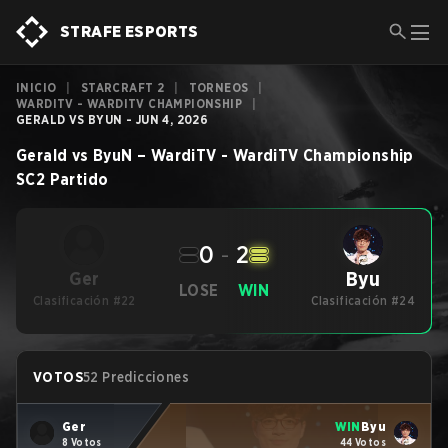
STRAFE ESPORTS
INICIO
|
STARCRAFT 2
|
TORNEOS
|
WARDITV - WARDITV CHAMPIONSHIP
|
GERALD VS BYUN - JUN 4, 2026
Gerald
vs
ByuN
–
WardiTV - WardiTV Championship
SC2
Partido
0
-
2
Byu
Ger
LOSE
WIN
Clasificación #22
Clasificación #24
VOTOS
52 Predicciones
Ger
WIN
Byu
8 Votos
44 Votos