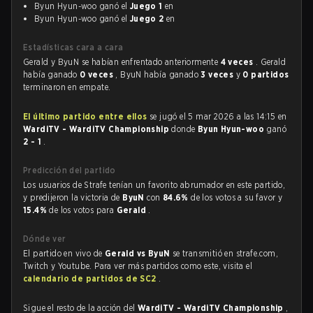
Byun Hyun-woo ganó el
Juego 1
en
Byun Hyun-woo ganó el
Juego 2
en
Estadísticas cara a cara
Gerald y ByuN se habían enfrentado anteriormente
4 veces
. Gerald
había ganado
0 veces
, ByuN había ganado
3 veces
y
0 partidos
terminaron en empate.
El último partido entre ellos
se jugó el 5 mar 2026 a las 14:15 en
WardiTV - WardiTV Championship
donde
Byun Hyun-woo
ganó
2 - 1
.
Predicción del partido
Los usuarios de Strafe tenían un favorito abrumador en este partido,
y predijeron la victoria de
ByuN
con
84.6%
de los votos a su favor y
15.4%
de los votos para
Gerald
.
Dónde ver
El partido en vivo de
Gerald vs ByuN
se transmitió en strafe.com,
Twitch y Youtube. Para ver más partidos como este, visita el
calendario de partidos de SC2
.
Sigue el resto de la acción del
WardiTV - WardiTV Championship
,