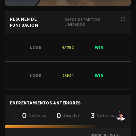
RESUMEN DE
DATOS DE PARTIDO
LIMITADOS
PUNTUACIÓN
LOSE
WIN
GAME
2
LOSE
WIN
GAME
1
ENFRENTAMIENTOS ANTERIORES
0
0
3
Victorias
Empates
Victorias
WardiTV - WardiTV