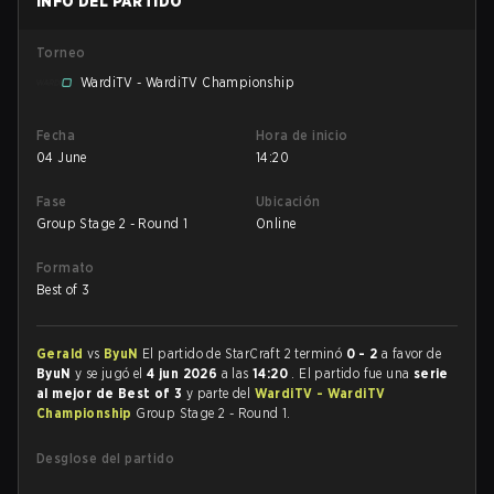
INFO DEL PARTIDO
Torneo
WardiTV - WardiTV Championship
Fecha
Hora de inicio
04 June
14:20
Fase
Ubicación
Group Stage 2 - Round 1
Online
Formato
Best of 3
Gerald
vs
ByuN
El partido de StarCraft 2 terminó
0 - 2
a favor de
ByuN
y se jugó el
4 jun 2026
a las
14:20
. El partido fue una
serie
al mejor de Best of 3
y parte del
WardiTV - WardiTV
Championship
Group Stage 2 - Round 1.
Desglose del partido