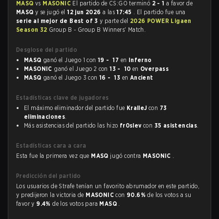
MASQ
vs
MASONIC
El partido de CS:GO terminó
2 - 1
a favor de
MASQ
y se jugó el
12 jun 2026
a las
17:45
. El partido fue una
serie al mejor de Best of 3
y parte del
2026 POWER Ligaen
Season 32
Group B - Group B Winners' Match.
Desglose del partido
MASQ
ganó el Juego 1 con
19 - 17
en
Inferno
MASONIC
ganó el Juego 2 con
13 - 10
en
Overpass
MASQ
ganó el Juego 3 con
16 - 13
en
Ancient
Estadísticas clave de jugadores
El máximo eliminador del partido fue
KralleJ
con
73
eliminaciones
.
Más asistencias del partido las hizo
fr0slev
con
35 asistencias
.
Estadísticas cara a cara
Esta fue la primera vez que
MASQ
jugó contra
MASONIC
.
Predicción del partido
Los usuarios de Strafe tenían un favorito abrumador en este partido,
y predijeron la victoria de
MASONIC
con
90.6%
de los votos a su
favor y
9.4%
de los votos para
MASQ
.