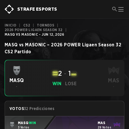
STRAFE ESPORTS
INICIO
|
CS2
|
TORNEOS
|
2026 POWER LIGAEN SEASON 32
|
MASQ VS MASONIC - JUN 12, 2026
MASQ
vs
MASONIC
–
2026 POWER Ligaen Season 32
CS2
Partido
2
-
1
MAS
MASQ
WIN
LOSE
-
-
VOTOS
32 Predicciones
MASQ
WIN
MAS
3 Votos
29 Votos