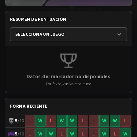
RESUMEN DE PUNTUACIÓN
SELECCIONA UN JUEGO
Datos del marcador no disponibles
Por favor, vuelve más tarde
FORMA RECIENTE
5
/10
L
W
L
W
W
L
L
W
W
L
5
/10
L
W
W
L
W
L
L
W
L
W