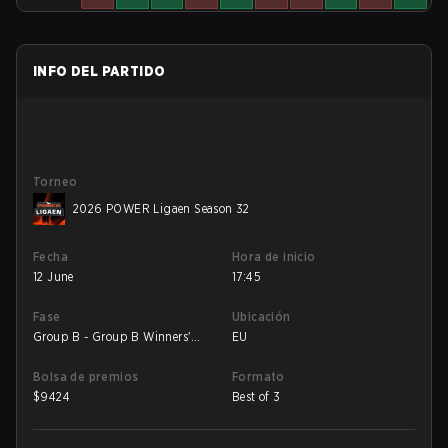
INFO DEL PARTIDO
Torneo
2026 POWER Ligaen Season 32
Fecha
Hora de inicio
12 June
17:45
Fase
Ubicación
Group B - Group B Winners'
EU
Match
Bolsa de premios
Formato
$
9424
Best of 3