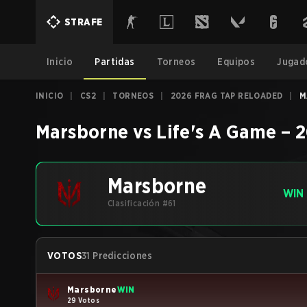
STRAFE
Inicio
Partidas
Torneos
Equipos
Jugad
INICIO
|
CS2
|
TORNEOS
|
2026 FRAG TAP RELOADED
|
M
Marsborne
vs
Life's A Game
–
2
Marsborne
WIN
Clasificación #61
VOTOS
31 Predicciones
Marsborne
WIN
29 Votos