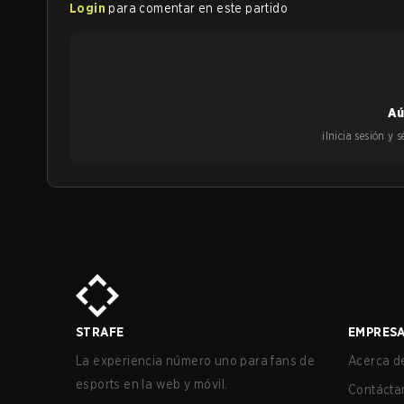
Login
para comentar en este partido
Aú
¡Inicia sesión y
STRAFE
EMPRES
La experiencia número uno para fans de
Acerca de
esports en la web y móvil.
Contácta