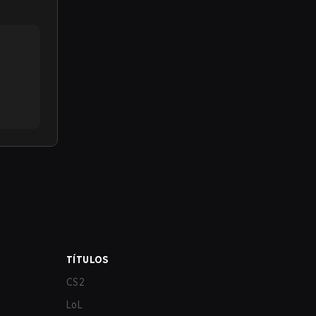
TÍTULOS
CS2
LoL