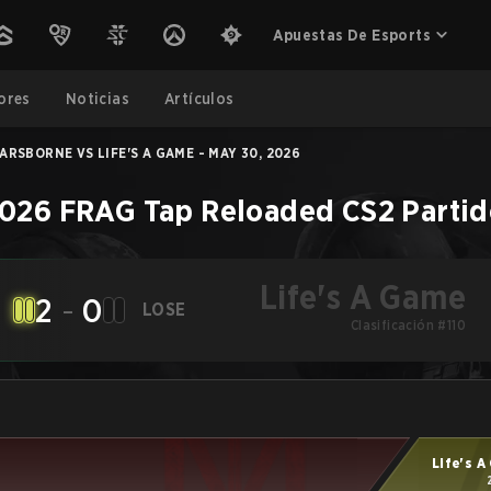
Apuestas De Esports
ores
Noticias
Artículos
ARSBORNE VS LIFE'S A GAME - MAY 30, 2026
026 FRAG Tap Reloaded
CS2
Parti
Life's A Game
2
-
0
LOSE
Clasificación #110
Life's 