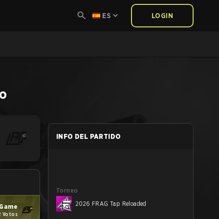
ES
LOGIN
do
INFO DEL PARTIDO
Torneo
2026 FRAG Tap Reloaded
A Game
2 Votos