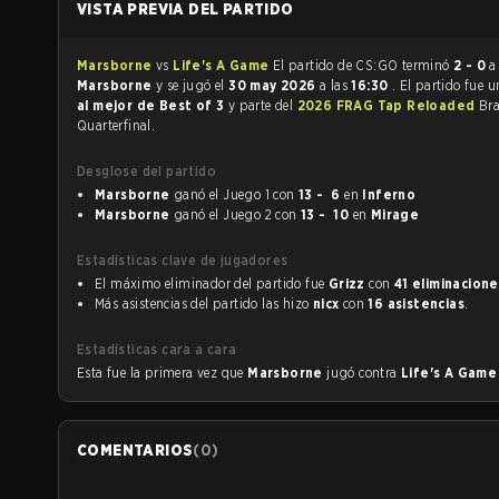
VISTA PREVIA DEL PARTIDO
Marsborne
vs
Life's A Game
El partido de CS:GO terminó
2 - 0
a
Marsborne
y se jugó el
30 may 2026
a las
16:30
. El partido fue 
al mejor de Best of 3
y parte del
2026 FRAG Tap Reloaded
Bra
Quarterfinal.
Desglose del partido
Marsborne
ganó el Juego 1 con
13 - 6
en
Inferno
Marsborne
ganó el Juego 2 con
13 - 10
en
Mirage
Estadísticas clave de jugadores
El máximo eliminador del partido fue
Grizz
con
41 eliminacione
Más asistencias del partido las hizo
nicx
con
16 asistencias
.
Estadísticas cara a cara
Esta fue la primera vez que
Marsborne
jugó contra
Life's A Gam
COMENTARIOS
(
0
)