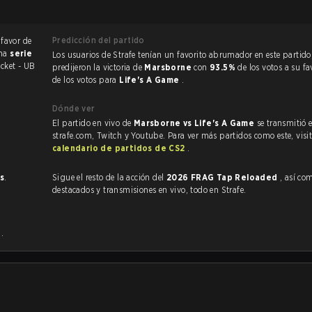
Predicción del partido
 favor de
una
serie
Los usuarios de Strafe tenían un favorito abrumador en este partido, y
cket - UB
predijeron la victoria de
Marsborne
con
93.5%
de los votos a su f
de los votos para
Life's A Game
.
Dónde ver
El partido en vivo de
Marsborne vs Life's A Game
se transmitió 
strafe.com, Twitch y Youtube. Para ver más partidos como este, visit
calendario de partidos de CS2
.
s
.
Sigue el resto de la acción del
2026 FRAG Tap Reloaded
, así como V
destacados y transmisiones en vivo, todo en Strafe.
e
.