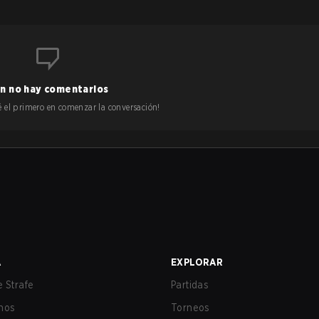
n no hay comentarios
 sé el primero en comenzar la conversación!
A
EXPLORAR
 Strafe
Partidas
nos
Torneos