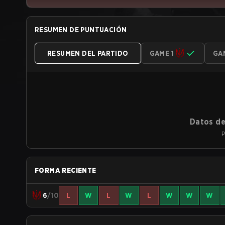
RESUMEN DE PUNTUACIÓN
RESUMEN DEL PARTIDO
GAME 1
GA
Datos de
P
FORMA RECIENTE
6
/10
L
W
L
W
L
W
W
W