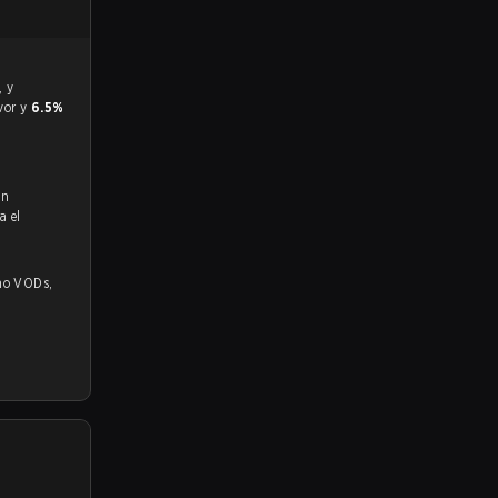
avor y
6.5%
en
a el
ODs,