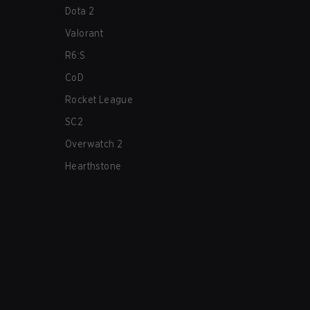
Dota 2
Valorant
R6:S
CoD
Rocket League
SC2
Overwatch 2
Hearthstone