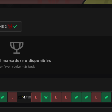
ME 2
l marcador no disponibles
or favor, vuelve más tarde
W
L
4
/10
L
W
L
L
W
W
L
W