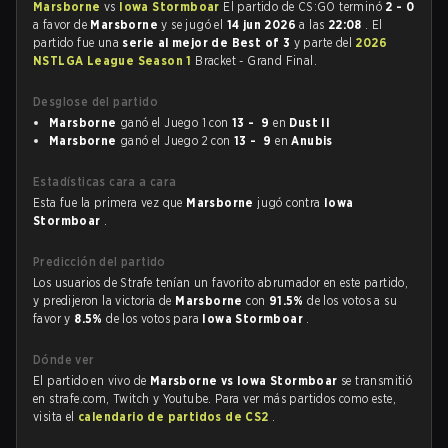
Marsborne
vs
Iowa Stormboar
El partido de CS:GO terminó
2 - 0
a favor de
Marsborne
y se jugó el
14 jun 2026
a las
22:08
. El
partido fue una
serie al mejor de Best of 3
y parte del
2026
NSTLGA League Season 1
Bracket - Grand Final.
Desglose del partido
Marsborne
ganó el Juego 1 con
13 - 9
en
Dust II
Marsborne
ganó el Juego 2 con
13 - 9
en
Anubis
Estadísticas cara a cara
Esta fue la primera vez que
Marsborne
jugó contra
Iowa
Stormboar
.
Predicción del partido
Los usuarios de Strafe tenían un favorito abrumador en este partido,
y predijeron la victoria de
Marsborne
con
91.5%
de los votos a su
favor y
8.5%
de los votos para
Iowa Stormboar
.
Dónde ver
El partido en vivo de
Marsborne vs Iowa Stormboar
se transmitió
en strafe.com, Twitch y Youtube. Para ver más partidos como este,
visita el
calendario de partidos de CS2
.