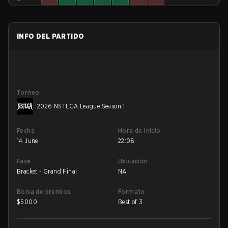
INFO DEL PARTIDO
Torneo
2026 NSTLGA League Season 1
Fecha
Hora de inicio
14 June
22:08
Fase
Ubicación
Bracket - Grand Final
NA
Bolsa de premios
Formato
$
5000
Best of 3