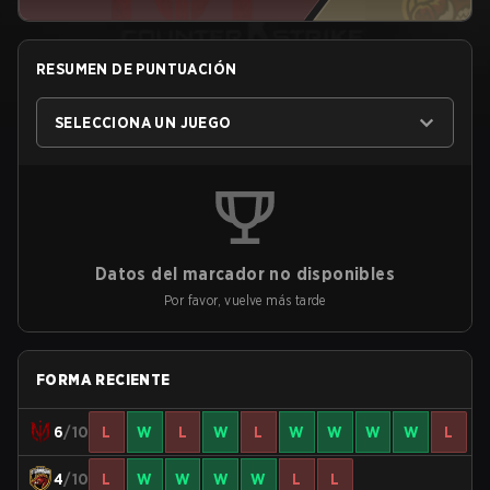
RESUMEN DE PUNTUACIÓN
SELECCIONA UN JUEGO
Datos del marcador no disponibles
Por favor, vuelve más tarde
FORMA RECIENTE
6
/10
L
W
L
W
L
W
W
W
W
L
4
/10
L
W
W
W
W
L
L