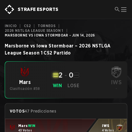
STRAFE ESPORTS
INICIO
|
CS2
|
TORNEOS
|
2026 NSTLGA LEAGUE SEASON 1
|
MARSBORNE VS IOWA STORMBOAR - JUN 14, 2026
Marsborne
vs
Iowa Stormboar
–
2026 NSTLGA
League Season 1
CS2
Partido
2
-
0
IWS
Mars
WIN
LOSE
Clasificación #58
-
VOTOS
47 Predicciones
Mars
WIN
IWS
43 Votos
4 Votos