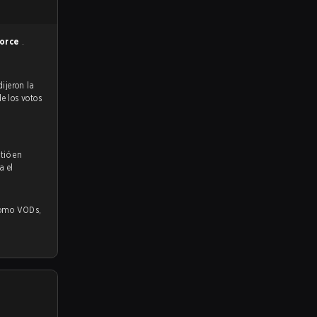
Force
.
de los votos
tió en
a el
o VODs,