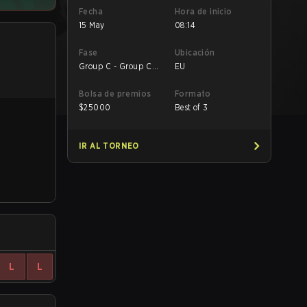
Fecha
Hora de inicio
15 May
08:14
Fase
Ubicación
Group C - Group C
EU
Losers' Match
Bolsa de premios
Formato
$
25000
Best of 3
IR AL TORNEO
L
L