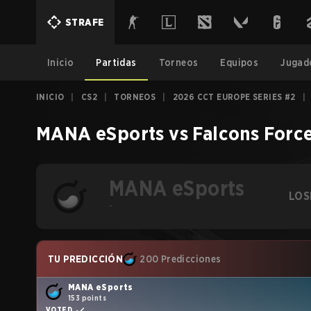
STRAFE
Inicio
Partidas
Torneos
Equipos
Jugad
INICIO
|
CS2
|
TORNEOS
|
2026 CCT EUROPE SERIES #2
|
MANA eSports
vs
Falcons Forc
MANA eSports
LOS
-
TU PREDICCIÓN
200 Predicciones
MANA eSports
153 points
VOTED