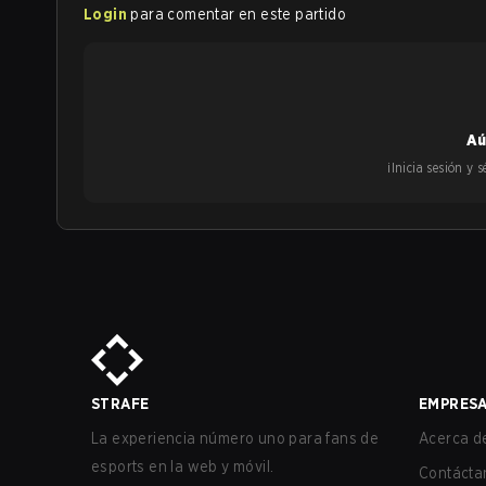
Login
para comentar en este partido
Aú
¡Inicia sesión y
STRAFE
EMPRES
La experiencia número uno para fans de
Acerca de
esports en la web y móvil.
Contácta