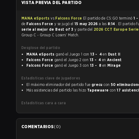
VISTA PREVIA DEL PARTIDO
MANA eSports
vs
Falcons Force
El partido de CS:GO terminó
1 -
de
Falcons Force
y se jugó el
15 may 2026
a las
8:14
. El partido 
serie al mejor de Best of 3
y parte del
2026 CCT Europe Serie
Group C - Group C Losers' Match.
Desglose del partido
MANA eSports
ganó el Juego 1 con
13 - 4
en
Dust II
Falcons Force
ganó el Juego 2 con
13 - 4
en
Ancient
Falcons Force
ganó el Juego 3 con
13 - 8
en
Mirage
Estadísticas clave de jugadores
El máximo eliminador del partido fue
grecu
con
50 eliminacion
Más asistencias del partido las hizo
Tapewaare
con
17 asistenc
Estadísticas cara a cara
COMENTARIOS
(
0
)