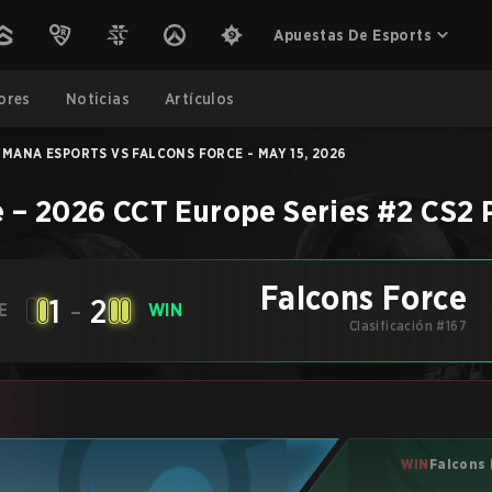
Apuestas De Esports
ores
Noticias
Artículos
MANA ESPORTS VS FALCONS FORCE - MAY 15, 2026
e
–
2026 CCT Europe Series #2
CS2
Falcons Force
1
-
2
E
WIN
Clasificación #167
WIN
Falcons