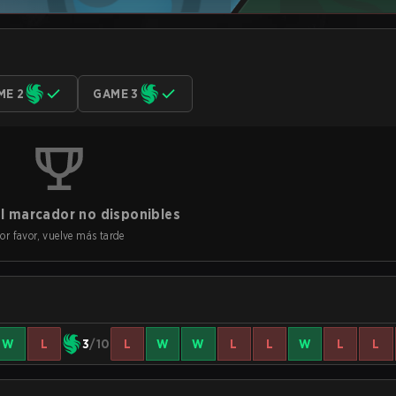
ME 2
GAME 3
l marcador no disponibles
or favor, vuelve más tarde
W
L
3
/10
L
W
W
L
L
W
L
L