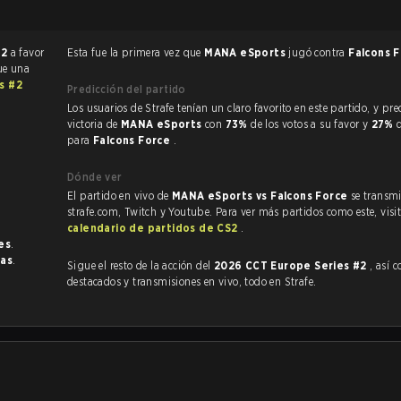
 2
a favor
Esta fue la primera vez que
MANA eSports
jugó contra
Falcons 
fue una
s #2
Predicción del partido
Los usuarios de Strafe tenían un claro favorito en este partido, y predijeron la
victoria de
MANA eSports
con
73%
de los votos a su favor y
27%
para
Falcons Force
.
Dónde ver
El partido en vivo de
MANA eSports vs Falcons Force
se transmi
strafe.com, Twitch y Youtube. Para ver más partidos como este, visit
calendario de partidos de CS2
.
es
.
ias
.
Sigue el resto de la acción del
2026 CCT Europe Series #2
, así com
destacados y transmisiones en vivo, todo en Strafe.