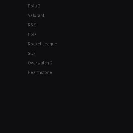
Dota 2
Valorant
R6:S
CoD
Rocket League
SC2
Overwatch 2
Hearthstone