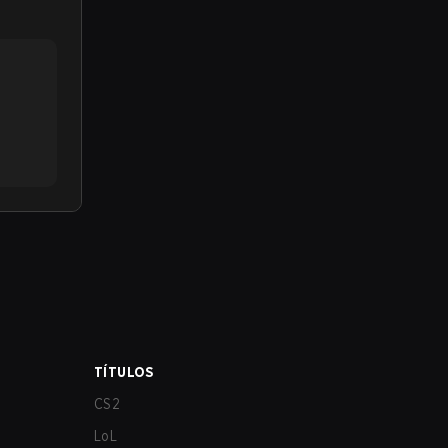
TÍTULOS
CS2
LoL