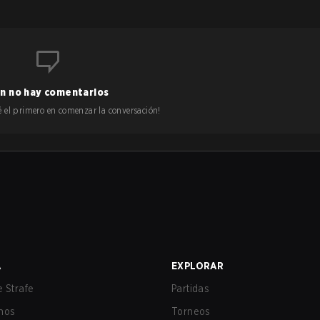
n no hay comentarios
 sé el primero en comenzar la conversación!
A
EXPLORAR
 Strafe
Partidas
nos
Torneos