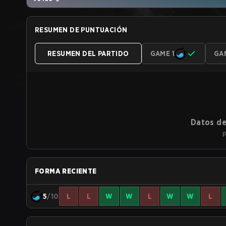
RESUMEN DE PUNTUACIÓN
RESUMEN DEL PARTIDO
GAME 1
GA
Datos de
P
FORMA RECIENTE
5
/10
L
L
W
W
L
W
W
L