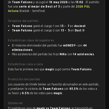
de
Team Falcons
y se jugó el
16 may 2026
a las
13:02
. El partido
fue una
serie al mejor de Best of 3
y parte del
2026 PGL
Astana
Bracket - Semifinal.
Desglose del partido
Team Falcons
ganó el Juego 1 con
13 - 7
en
Ancient
Team Falcons
ganó el Juego 2 con
13 - 5
en
Dust II
Estadísticas clave de jugadores
El máximo eliminador del partido fue
m0NESY-
con
44
eliminaciones
.
Más asistencias del partido las hizo
NiKo
con
14 asistencias
.
Estadísticas cara a cara
Esta fue la primera vez que
magic
jugó contra
Team Falcons
.
Predicción del partido
Los usuarios de Strafe tenían un favorito abrumador en este partido,
y predijeron la victoria de
Team Falcons
con
93.5%
de los votos a
su favor y
6.5%
de los votos para
magic
.
Dónde ver
El partido en vivo de
magic vs Team Falcons
se transmitió en