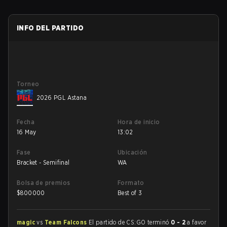
INFO DEL PARTIDO
Torneo
2026 PGL Astana
Fecha
Hora de inicio
16 May
13:02
Fase
Ubicación
Bracket - Semifinal
WA
Bolsa de premios
Formato
$
800000
Best of 3
magic
vs
Team Falcons
El partido de CS:GO terminó
0 - 2
a favor