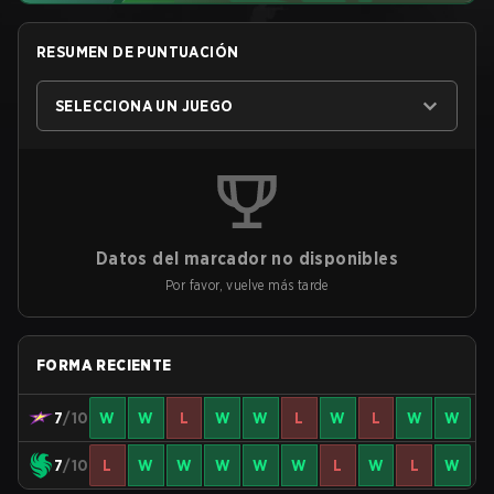
RESUMEN DE PUNTUACIÓN
SELECCIONA UN JUEGO
Datos del marcador no disponibles
Por favor, vuelve más tarde
FORMA RECIENTE
7
/10
W
W
L
W
W
L
W
L
W
W
7
/10
L
W
W
W
W
W
L
W
L
W