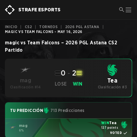
STRAFE ESPORTS
INICIO
|
CS2
|
TORNEOS
|
2026 PGL ASTANA
|
MAGIC VS TEAM FALCONS - MAY 16, 2026
magic
vs
Team Falcons
–
2026 PGL Astana
CS2
Partido
0
-
2
Tea
mag
LOSE
WIN
Clasificación #14
Clasificación #3
TU PREDICCIÓN
713 Predicciones
WIN
Tea
mag
127 points
6%
VOTED