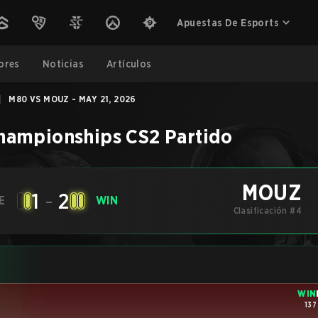
Apuestas De Esports
ores
Noticias
Artículos
|
M80 VS MOUZ - MAY 21, 2026
Championships
CS2
Partido
MOUZ
1
-
2
E
WIN
Clasificación #4
WIN
137