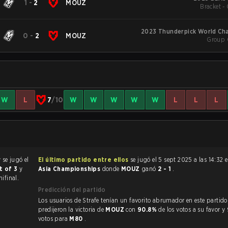
1
-
2
MOUZ
Bracket - 
2023 Thunderpick World Ch
0
-
2
MOUZ
Group 
W
L
7
/10
W
W
W
W
W
L
L
L
 se jugó el
El último partido entre ellos
se jugó el 5 sept 2025 a las 14:32 
t of 3
y
Asia Championships
donde
MOUZ
ganó
2 - 1
.
ifinal.
Predicción del partido
Los usuarios de Strafe tenían un favorito abrumador en este partido, y
predijeron la victoria de
MOUZ
con
90.8%
de los votos a su favor y
votos para
M80
.