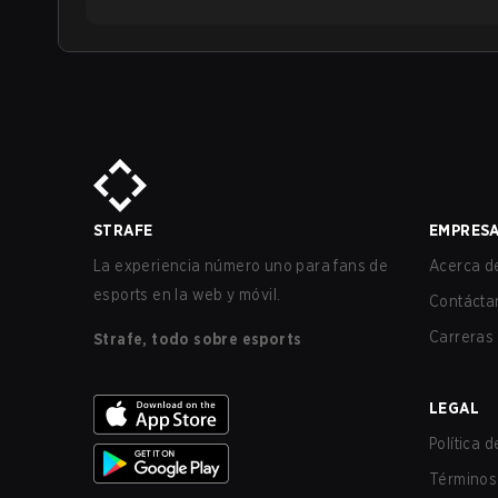
STRAFE
EMPRES
La experiencia número uno para fans de
Acerca de
esports en la web y móvil.
Contácta
Carreras
Strafe, todo sobre esports
LEGAL
Política 
Términos 