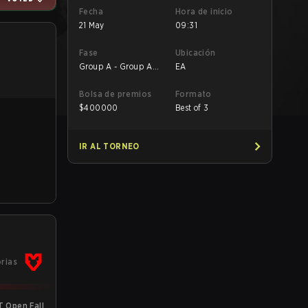
Fecha
Hora de inicio
21 May
09:31
Fase
Ubicación
Group A - Group A
EA
LB Semifinal
Bolsa de premios
Formato
$
400000
Best of 3
IR AL TORNEO
orias
 Open Fall