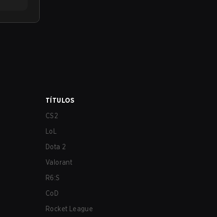
TÍTULOS
CS2
LoL
Dota 2
Valorant
R6:S
CoD
Rocket League