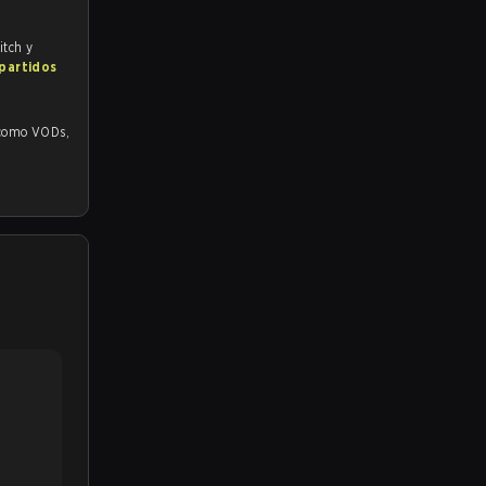
itch y
 partidos
mo VODs,