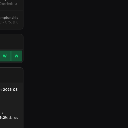
Quarterfinal
ampionship
C - Group C
W
W
en
2026 CS
9.2%
de los