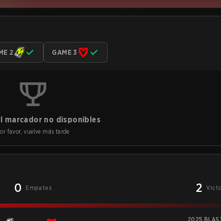
ME 2
GAME 3
l marcador no disponibles
or favor, vuelve más tarde
0
2
Empates
Vict
2025 BLAST