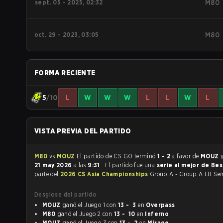
sept. 05 - 2025, 02:32
M80
oct. 29 - 2023, 03:05
M80
FORMA RECIENTE
5
/10
L
W
W
W
L
L
W
L
VISTA PREVIA DEL PARTIDO
M80
vs
MOUZ
El partido de CS:GO terminó
1 - 2
a favor de
MOUZ
y
21 may 2026
a las
9:31
. El partido fue una
serie al mejor de Bes
parte del
2026 CS Asia Championships
Group A - Group A LB Sem
Desglose del partido
MOUZ
ganó el Juego 1 con
13 - 3
en
Overpass
M80
ganó el Juego 2 con
13 - 10
en
Inferno
MOUZ
ganó el Juego 3 con
13 - 2
en
Mirage