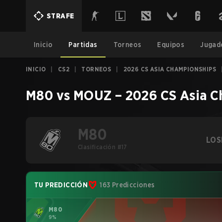
STRAFE
Inicio
Partidas
Torneos
Equipos
Jugad
INICIO
|
CS2
|
TORNEOS
|
2026 CS ASIA CHAMPIONSHIPS
M80
vs
MOUZ
–
2026 CS Asia 
M80
LOS
Clasificación #17
TU PREDICCIÓN
163 Predicciones
M80
9%