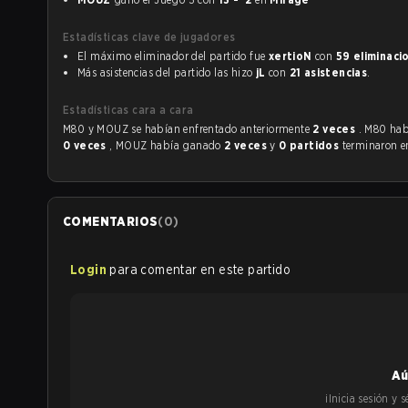
Estadísticas clave de jugadores
El máximo eliminador del partido fue
xertioN
con
59 eliminaci
Más asistencias del partido las hizo
jL
con
21 asistencias
.
Estadísticas cara a cara
M80 y MOUZ se habían enfrentado anteriormente
2 veces
. M80 ha
0 veces
, MOUZ había ganado
2 veces
y
0 partidos
terminaron e
COMENTARIOS
(
0
)
Login
para comentar en este partido
Aú
¡Inicia sesión y