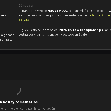
Dónde ver
El partido en vivo de
M80 vs MOUZ
se transmitió en strafe.com, Tw
ones
.
Youtube. Para ver más partidos como este, visita el
calendario de
de CS2
.
Sigue el resto de la acción del
2026 CS Asia Championships
, así co
destacados y transmisiones en vivo, todo en Strafe.
bía ganado
n empate.
n no hay comentarios
 sé el primero en comenzar la conversación!