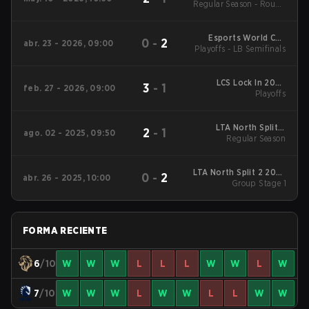
Regular Season - Round
1
Esports World Cup
0
-
2
abr. 23 - 2026, 09:00
Playoffs - LB Semifinals
North America
Qualifier
LCS Lock In 2026
3
-
1
feb. 27 - 2026, 09:00
Playoffs
Playoffs
LTA North Split 3
2
-
1
ago. 02 - 2025, 09:50
2025 Regular Season
Regular Season
LTA North Split 2 2025
0
-
2
abr. 26 - 2025, 10:00
Group Stage 1
Group Stage 1
FORMA RECIENTE
6
/10
W
W
W
L
L
L
W
W
L
W
7
/10
W
W
W
L
W
W
L
L
W
W