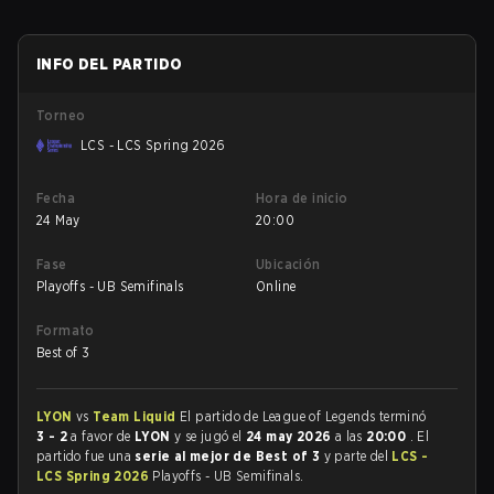
INFO DEL PARTIDO
Torneo
LCS - LCS Spring 2026
Fecha
Hora de inicio
24 May
20:00
Fase
Ubicación
Playoffs - UB Semifinals
Online
Formato
Best of 3
LYON
vs
Team Liquid
El partido de League of Legends terminó
3 - 2
a favor de
LYON
y se jugó el
24 may 2026
a las
20:00
. El
partido fue una
serie al mejor de Best of 3
y parte del
LCS -
LCS Spring 2026
Playoffs - UB Semifinals.