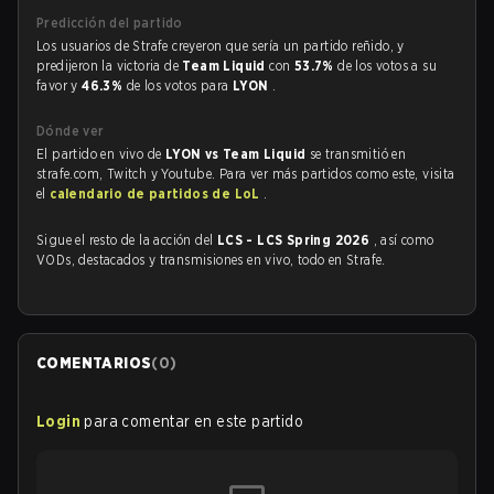
Predicción del partido
Los usuarios de Strafe creyeron que sería un partido reñido, y
predijeron la victoria de
Team Liquid
con
53.7%
de los votos a su
favor y
46.3%
de los votos para
LYON
.
Dónde ver
El partido en vivo de
LYON vs Team Liquid
se transmitió en
strafe.com, Twitch y Youtube. Para ver más partidos como este, visita
el
calendario de partidos de LoL
.
Sigue el resto de la acción del
LCS - LCS Spring 2026
, así como
VODs, destacados y transmisiones en vivo, todo en Strafe.
COMENTARIOS
(
0
)
Login
para comentar en este partido