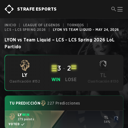
STRAFE ESPORTS
INICIO
|
LEAGUE OF LEGENDS
|
TORNEOS
|
LCS - LCS SPRING 2026
|
LYON VS TEAM LIQUID - MAY 24, 2026
LYON
vs
Team Liquid
–
LCS - LCS Spring 2026
LoL
Partido
3
-
2
TL
LY
WIN
LOSE
Clasificación #152
Clasificación #130
TU PREDICCIÓN
227 Predicciones
LY
WIN
TL
275 points
54%
VOTED