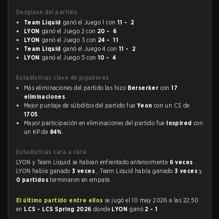
Desglose del partido
Team Liquid
ganó el Juego 1 con
11 - 2
LYON
ganó el Juego 2 con
20 - 6
LYON
ganó el Juego 3 con
24 - 11
Team Liquid
ganó el Juego 4 con
11 - 2
LYON
ganó el Juego 5 con
10 - 4
Estadísticas clave de jugadores
Más eliminaciones del partido las hizo
Berserker
con
17
eliminaciones
.
Mejor puntaje de súbditos del partido fue
Yeon
con un CS de
1705
.
Mayor participación en eliminaciones del partido fue
Inspired
con
un KP de
84%
.
Estadísticas cara a cara
LYON y Team Liquid se habían enfrentado anteriormente
6 veces
.
LYON había ganado
3 veces
, Team Liquid había ganado
3 veces
y
0 partidos
terminaron en empate.
El último partido entre ellos
se jugó el 10 may 2026 a las 22:50
en
LCS - LCS Spring 2026
donde
LYON
ganó
2 - 1
.