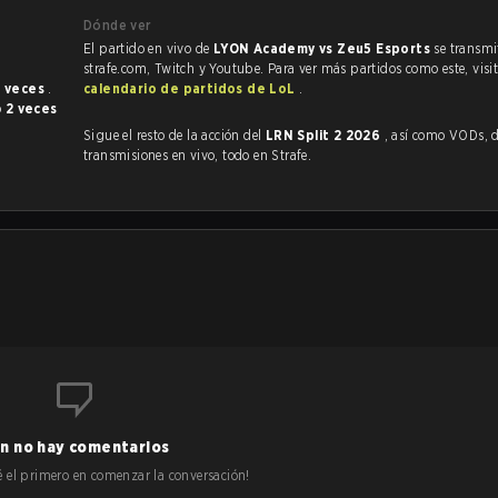
Dónde ver
El partido en vivo de
LYON Academy vs Zeu5 Esports
se transmi
strafe.com, Twitch y Youtube. Para ver más partidos como este, visit
2 veces
.
calendario de partidos de LoL
.
o
2 veces
Sigue el resto de la acción del
LRN Split 2 2026
, así como VODs, destacados y
transmisiones en vivo, todo en Strafe.
n no hay comentarios
 sé el primero en comenzar la conversación!