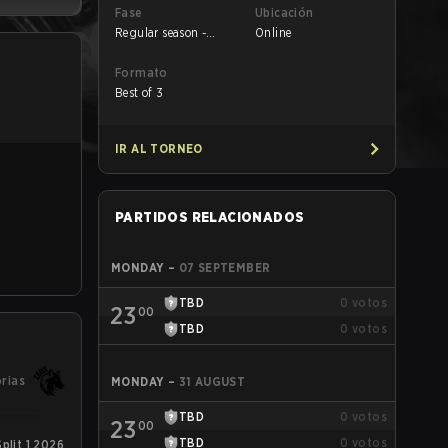
Fase
Ubicación
Regular season -
Online
Round 1
Formato
Best of 3
IR AL TORNEO
PARTIDOS RELACIONADOS
MONDAY
–
07 SEPTEMBER
TBD
0
votos
23
00
TBD
0
votos
orias
MONDAY
–
31 AUGUST
TBD
0
votos
23
00
TBD
0
votos
plit 1 2026