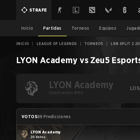
STRAFE
Inicio
Partidas
Torneos
Equipos
Jugad
INICIO
|
LEAGUE OF LEGENDS
|
TORNEOS
|
LRN SPLIT 2 2
LYON Academy
vs
Zeu5 Esport
LYON Academy
LOS
Clasificación #194
VOTOS
89 Predicciones
LYON Academy
20 Votos