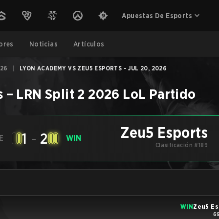
Apuestas De Esports
ores
Noticias
Artículos
026
|
LYON ACADEMY VS ZEU5 ESPORTS - JUL 20, 2026
s
–
LRN Split 2 2026
LoL
Partido
Zeu5 Esports
1
-
2
E
WIN
Clasificación #189
WIN
Zeu5 Es
69