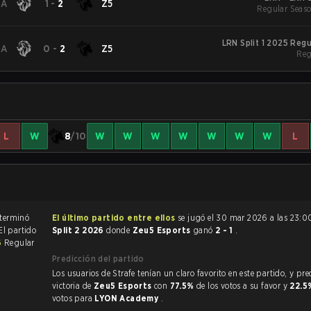
.A
1
-
2
Z5
Regular Seaso
LRN Split 1 2025 Reg
.A
0
-
2
Z5
Reg
L
W
8
/10
W
W
W
W
W
W
W
L
El partido de League of Legends terminó
El último partido entre ellos
se jugó el 30 mar 2026 a las 23:0
 El partido
Split 2 2026
donde
Zeu5 Esports
ganó
2 - 1
.
6
Regular
Predicción del partido
Los usuarios de Strafe tenían un claro favorito en este partido, y predijeron la
victoria de
Zeu5 Esports
con
77.5%
de los votos a su favor y
22.
votos para
LYON Academy
.