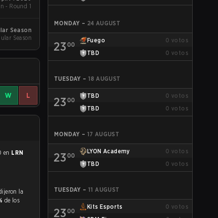
n - Round 1
MONDAY
–
24 AUGUST
ular Season
ular Season
Fuego
0
votos
23
00
TBD
0
votos
TUESDAY
–
18 AUGUST
W
L
TBD
0
votos
23
00
TBD
0
votos
MONDAY
–
17 AUGUST
LYON Academy
0
votos
0 en
LRN
23
00
TBD
0
votos
TUESDAY
–
11 AUGUST
5%
de los
Kits Esports
0
votos
23
00