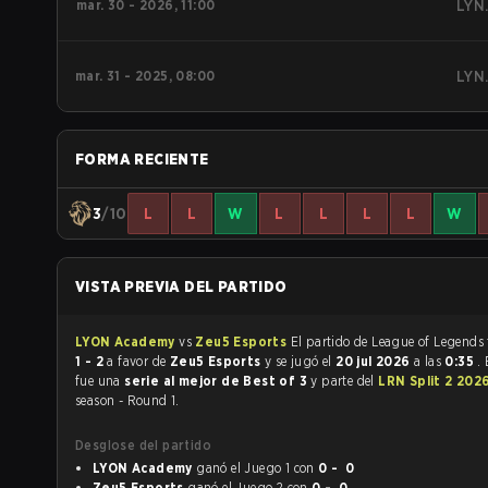
mar. 30 - 2026, 11:00
LYN
mar. 31 - 2025, 08:00
LYN
FORMA RECIENTE
3
/10
L
L
W
L
L
L
L
W
VISTA PREVIA DEL PARTIDO
LYON Academy
vs
Zeu5 Esports
1 - 2
a favor de
Zeu5 Esports
y se jugó el
20 jul 2026
a las
0:35
.
fue una
serie al mejor de Best of 3
y parte del
LRN Split 2 202
season - Round 1.
Desglose del partido
LYON Academy
ganó el Juego 1 con
0 - 0
Zeu5 Esports
ganó el Juego 2 con
0 - 0