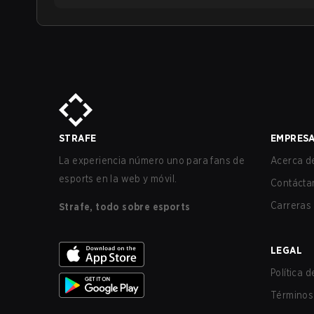
STRAFE
EMPRES
La experiencia número uno para fans de
Acerca de
esports en la web y móvil.
Contácta
Carreras
Strafe, todo sobre esports
LEGAL
Política 
Términos 