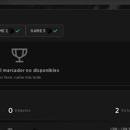
ME 2
GAME 3
l marcador no disponibles
or favor, vuelve más tarde
0
2
Empates
Vict
LRN - LRN S