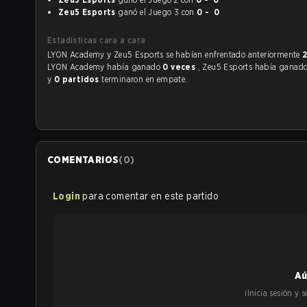
Zeu5 Esports
ganó el Juego 3 con
0 - 0
Estadísticas cara a cara
LYON Academy y Zeu5 Esports se habían enfrentado anteriormente
LYON Academy había ganado
0 veces
, Zeu5 Esports había ganad
y
0 partidos
terminaron en empate.
COMENTARIOS
(
0
)
Login
para comentar en este partido
Aú
¡Inicia sesión y