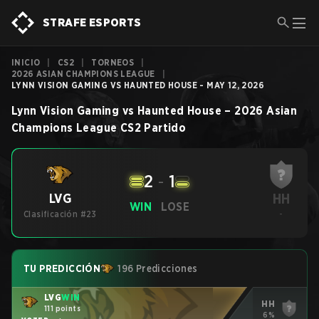
STRAFE ESPORTS
INICIO
|
CS2
|
TORNEOS
|
2026 ASIAN CHAMPIONS LEAGUE
|
LYNN VISION GAMING VS HAUNTED HOUSE - MAY 12, 2026
Lynn Vision Gaming
vs
Haunted House
–
2026 Asian
Champions League
CS2
Partido
2
-
1
HH
LVG
WIN
LOSE
Clasificación #23
-
TU PREDICCIÓN
196 Predicciones
LVG
WIN
HH
111 points
6%