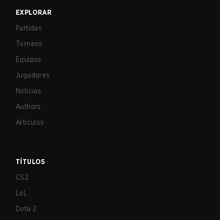
EXPLORAR
Partidas
Torneos
Equipos
Jugadores
Noticias
Authors
Artículos
TÍTULOS
CS2
LoL
Dota 2