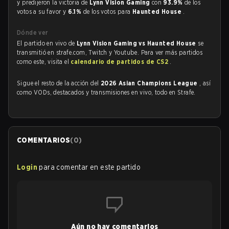
y predijeron la victoria de
Lynn Vision Gaming
con
93.9%
de los
votos a su favor y
6.1%
de los votos para
Haunted House
.
Dónde ver
El partido en vivo de
Lynn Vision Gaming vs Haunted House
se
transmitió en strafe.com, Twitch y Youtube. Para ver más partidos
como este, visita el
calendario de partidos de CS2
.
Sigue el resto de la acción del
2026 Asian Champions League
, así
como VODs, destacados y transmisiones en vivo, todo en Strafe.
COMENTARIOS
(
0
)
Login
para comentar en este partido
Aún no hay comentarios