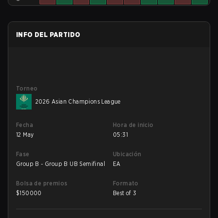
INFO DEL PARTIDO
Torneo
2026 Asian Champions League
Fecha
Hora de inicio
12 May
05:31
Fase
Ubicación
Group B - Group B UB Semifinal
EA
Bolsa de premios
Formato
$
150000
Best of 3