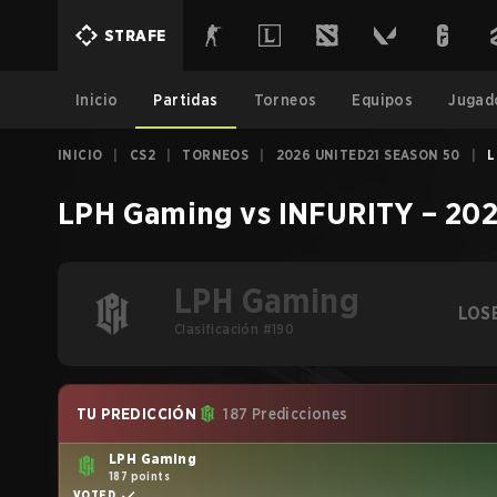
STRAFE
Inicio
Partidas
Torneos
Equipos
Jugad
INICIO
|
CS2
|
TORNEOS
|
2026 UNITED21 SEASON 50
|
L
LPH Gaming
vs
INFURITY
–
202
LPH Gaming
LOS
Clasificación #190
TU PREDICCIÓN
187 Predicciones
LPH Gaming
187 points
VOTED