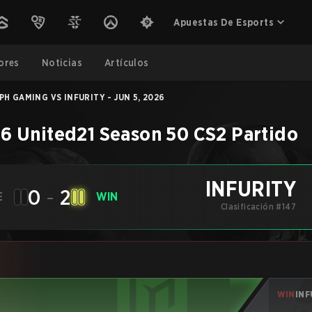
Apuestas De Esports
ores
Noticias
Artículos
PH GAMING VS INFURITY - JUN 5, 2026
6 United21 Season 50
CS2
Partido
INFURITY
0
-
2
E
WIN
Clasificación #147
WIN
INF