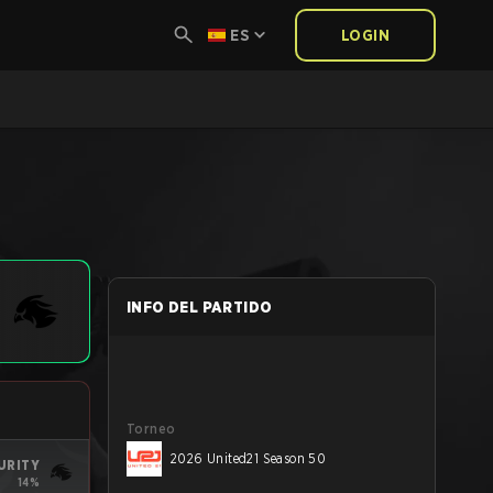
ES
LOGIN
INFO DEL PARTIDO
Torneo
2026 United21 Season 50
URITY
14%