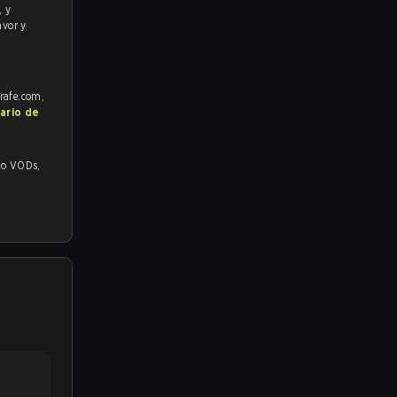
avor y
trafe.com,
ario de
Ds,