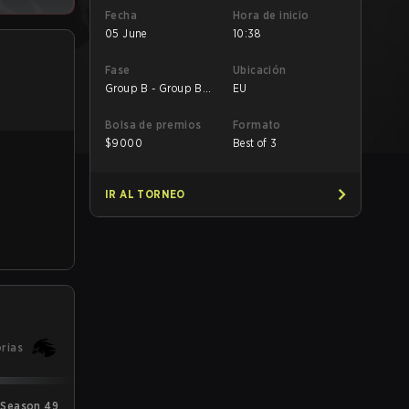
Fecha
Hora de inicio
05 June
10:38
Fase
Ubicación
Group B - Group B
EU
Decider Match
Bolsa de premios
Formato
$
9000
Best of 3
IR AL TORNEO
orias
 Season 49