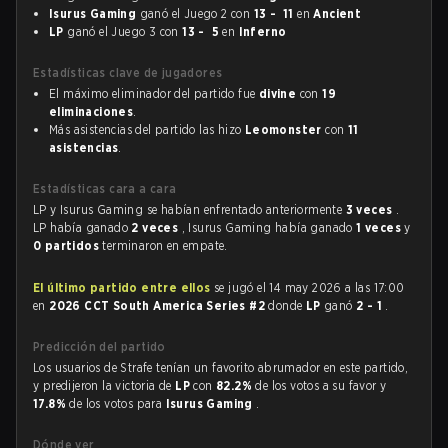
Isurus Gaming
ganó el Juego 2 con
13 - 11
en
Ancient
LP
ganó el Juego 3 con
13 - 5
en
Inferno
Estadísticas clave de jugadores
El máximo eliminador del partido fue
divine
con
19
eliminaciones
.
Más asistencias del partido las hizo
Leomonster
con
11
asistencias
.
Estadísticas cara a cara
LP y Isurus Gaming se habían enfrentado anteriormente
3 veces
.
LP había ganado
2 veces
, Isurus Gaming había ganado
1 veces
y
0 partidos
terminaron en empate.
El último partido entre ellos
se jugó el 14 may 2026 a las 17:00
en
2026 CCT South America Series #2
donde
LP
ganó
2 - 1
.
Predicción del partido
Los usuarios de Strafe tenían un favorito abrumador en este partido,
y predijeron la victoria de
LP
con
82.2%
de los votos a su favor y
17.8%
de los votos para
Isurus Gaming
.
Dónde ver