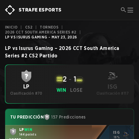
STRAFE ESPORTS
INICIO
|
CS2
|
TORNEOS
|
2026 CCT SOUTH AMERICA SERIES #2
|
LP VS ISURUS GAMING - MAY 23, 2026
LP
vs
Isurus Gaming
–
2026 CCT South America
Series #2
CS2
Partido
2
-
1
ISG
LP
WIN
LOSE
Clasificación #70
Clasificación #117
TU PREDICCIÓN
157 Predicciones
LP
WIN
ISG
144 points
18%