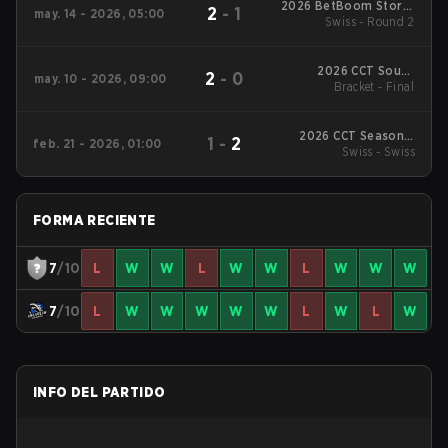
2026 BetBoom Storm
2
-
1
may. 14 - 2026, 05:00
Swiss - Round 2
Season 3
2026 CCT South
2
-
0
may. 10 - 2026, 09:00
America Series #1
Bracket - Final
2026 CCT Season 3
1
-
2
feb. 21 - 2026, 01:00
South American
Swiss - Swiss
Series #9
FORMA RECIENTE
7
/10
L
W
W
L
W
W
L
W
W
W
7
/10
L
W
W
W
W
W
L
W
L
W
INFO DEL PARTIDO