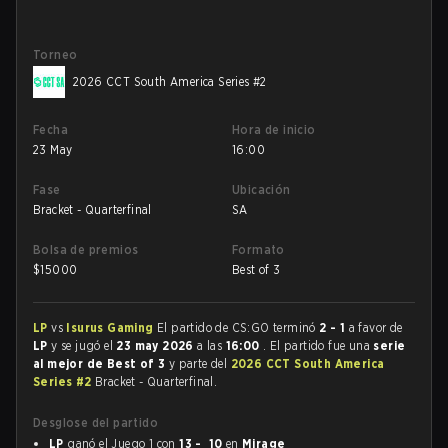
Torneo
2026 CCT South America Series #2
Fecha
Hora de inicio
23 May
16:00
Fase
Ubicación
Bracket - Quarterfinal
SA
Bolsa de premios
Formato
$
15000
Best of 3
LP
vs
Isurus Gaming
El partido de CS:GO terminó
2 - 1
a favor de
LP
y se jugó el
23 may 2026
a las
16:00
. El partido fue una
serie
al mejor de Best of 3
y parte del
2026 CCT South America
Series #2
Bracket - Quarterfinal.
Desglose del partido
LP
ganó el Juego 1 con
13 - 10
en
Mirage