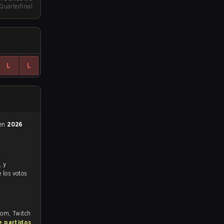
 Quarterfinal
L
L
 en
2026
e los votos
.com, Twitch
e partidos