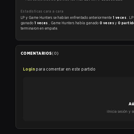
Estadísticas cara a cara
LP y Game Hunters se habían enfrentado anteriormente
1 veces
. LP
ganado
1 veces
, Game Hunters había ganado
0 veces
y
0 partid
terminaron en empate.
COMENTARIOS
(
0
)
Login
para comentar en este partido
Aú
¡Inicia sesión y