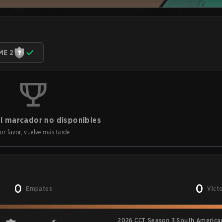
ME 2
l marcador no disponibles
or favor, vuelve más tarde
0
0
Empates
Vict
2026 CCT Season 3 South American