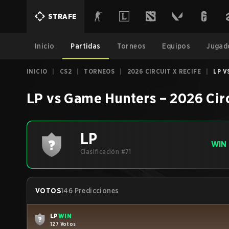
STRAFE
Inicio
Partidas
Torneos
Equipos
Jugad
INICIO
|
CS2
|
TORNEOS
|
2026 CIRCUIT X RECIFE
|
LP V
LP
vs
Game Hunters
–
2026 Circ
LP
WIN
Clasificación #71
VOTOS
146 Predicciones
LP
WIN
127 Votos