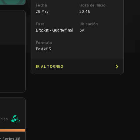
Fecha
Hora de inicio
29 May
20:46
Fase
Ubicación
Bracket - Quarterfinal
SA
Formato
Best of 3
IR AL TORNEO
orias
 Series #8