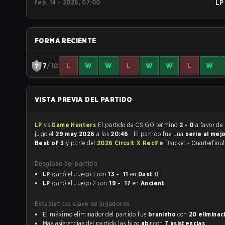
feb. 14 - 2026, 07:00
LP
FORMA RECIENTE
7
/10
L
W
W
L
W
W
L
W
VISTA PREVIA DEL PARTIDO
LP
vs
Game Hunters
El partido de CS:GO terminó
2 - 0
a favor de
jugó el
29 may 2026
a las
20:46
. El partido fue una
serie al mej
Best of 3
y parte del
2026 Circuit X Recife
Bracket - Quarterfinal
Desglose del partido
LP
ganó el Juego 1 con
13 - 11
en
Dust II
LP
ganó el Juego 2 con
19 - 17
en
Ancient
Estadísticas clave de jugadores
El máximo eliminador del partido fue
bruninho
con
20 eliminac
Más asistencias del partido las hizo
abr
con
7 asistencias
.