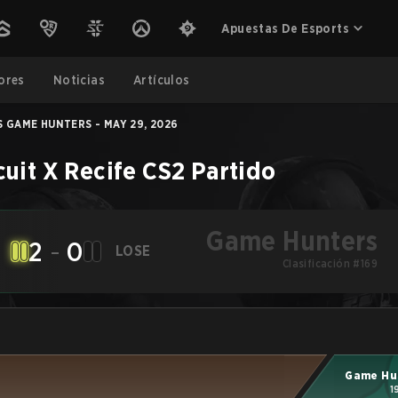
Apuestas De Esports
ores
Noticias
Artículos
S GAME HUNTERS - MAY 29, 2026
uit X Recife
CS2
Partido
Game Hunters
2
-
0
LOSE
Clasificación #169
Game Hu
1