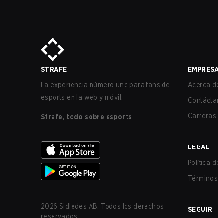
STRAFE
EMPRES
La experiencia número uno para fans de
Acerca de
esports en la web y móvil.
Contácta
Carreras
Strafe, todo sobre esports
LEGAL
Política 
Términos 
2026
Sidledes AB. Todos los derechos
SEGUIR
reservados.