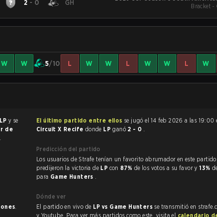
2
-
0
GH
Bracket -
W
W
5
/10
L
W
W
L
W
W
L
W
LP
y se
El último partido entre ellos
se jugó el 14 feb 2026 a las 19:00
or de
Circuit X Recife
donde
LP
ganó
2 - 0
.
.
Predicción del partido
Los usuarios de Strafe tenían un favorito abrumador en este partido, y
predijeron la victoria de
LP
con
87%
de los votos a su favor y
13%
d
para
Game Hunters
.
Dónde ver
iones
.
El partido en vivo de
LP vs Game Hunters
se transmitió en strafe
y Youtube. Para ver más partidos como este, visita el
calendario d