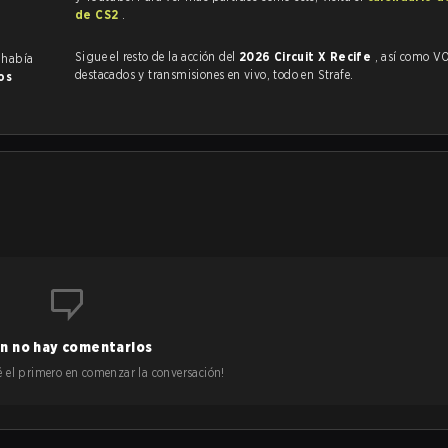
de CS2
.
Sigue el resto de la acción del
2026 Circuit X Recife
, así como VODs,
 había
destacados y transmisiones en vivo, todo en Strafe.
os
n no hay comentarios
 sé el primero en comenzar la conversación!