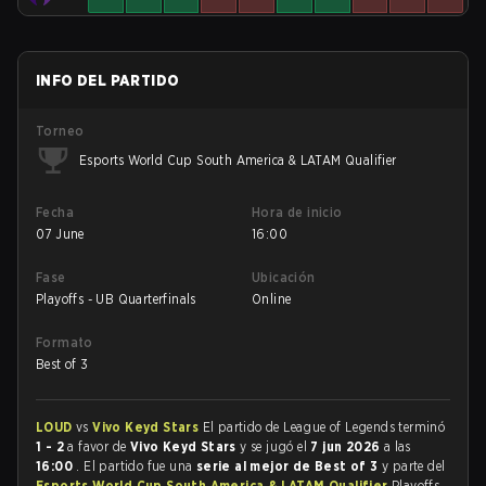
INFO DEL PARTIDO
Torneo
Esports World Cup South America & LATAM Qualifier
Fecha
Hora de inicio
07 June
16:00
Fase
Ubicación
Playoffs - UB Quarterfinals
Online
Formato
Best of 3
LOUD
vs
Vivo Keyd Stars
El partido de League of Legends terminó
1 - 2
a favor de
Vivo Keyd Stars
y se jugó el
7 jun 2026
a las
16:00
. El partido fue una
serie al mejor de Best of 3
y parte del
Esports World Cup South America & LATAM Qualifier
Playoffs -