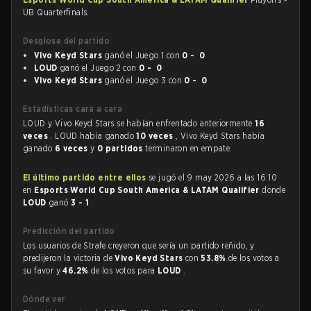
UB Quarterfinals.
Desglose del partido
Vivo Keyd Stars
ganó el Juego 1 con
0 - 0
LOUD
ganó el Juego 2 con
0 - 0
Vivo Keyd Stars
ganó el Juego 3 con
0 - 0
Estadísticas cara a cara
LOUD y Vivo Keyd Stars se habían enfrentado anteriormente
16
veces
. LOUD había ganado
10 veces
, Vivo Keyd Stars había
ganado
6 veces
y
0 partidos
terminaron en empate.
El último partido entre ellos
se jugó el 9 may 2026 a las 16:10
en
Esports World Cup South America & LATAM Qualifier
donde
LOUD
ganó
3 - 1
.
Predicción del partido
Los usuarios de Strafe creyeron que sería un partido reñido, y
predijeron la victoria de
Vivo Keyd Stars
con
53.8%
de los votos a
su favor y
46.2%
de los votos para
LOUD
.
Dónde ver