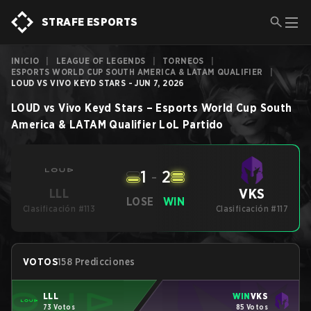
STRAFE ESPORTS
INICIO
|
LEAGUE OF LEGENDS
|
TORNEOS
|
ESPORTS WORLD CUP SOUTH AMERICA & LATAM QUALIFIER
|
LOUD VS VIVO KEYD STARS - JUN 7, 2026
LOUD
vs
Vivo Keyd Stars
–
Esports World Cup South
America & LATAM Qualifier
LoL
Partido
1
-
2
VKS
LLL
LOSE
WIN
Clasificación #113
Clasificación #117
VOTOS
158 Predicciones
LLL
WIN
VKS
73 Votos
85 Votos