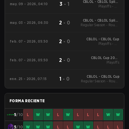
CBLOL - CBLOL Split 1
3
-
1
may. 09 - 2026, 04:10
Playoffs - UB
2026
Quarterfinals
CBLOL - CBLOL Split 1
2
-
0
may. 03 - 2026, 06:30
Regular Season - Round
2026
1
CBLOL - CBLOL Cup
2
-
0
feb. 07 - 2026, 05:50
Playoffs - UB
Quarterfinals
CBLOL Cup 2026
2
-
0
feb. 07 - 2026, 05:50
Playoffs
Playoffs
CBLOL - CBLOL Cup
1
-
0
ene. 25 - 2026, 07:15
Regular Season - Round
1
FORMA RECIENTE
5
/10
L
W
W
L
W
L
L
L
W
W
5
/10
W
W
W
L
L
W
W
L
L
L