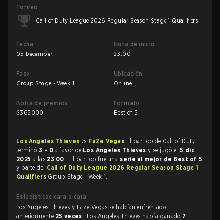
Torneo
Call of Duty League 2026 Regular Season Stage 1 Qualifiers
Fecha
Hora de inicio
05 December
23:00
Fase
Ubicación
Group Stage - Week 1
Online
Bolsa de premios
Formato
$
365000
Best of 5
Los Angeles Thieves
vs
FaZe Vegas
El partido de Call of Duty
terminó
3 - 0
a favor de
Los Angeles Thieves
y se jugó el
5 dic
2025
a las
23:00
. El partido fue una
serie al mejor de Best of 5
y parte del
Call of Duty League 2026 Regular Season Stage 1
Qualifiers
Group Stage - Week 1.
Estadísticas cara a cara
Los Angeles Thieves y FaZe Vegas se habían enfrentado
anteriormente
25 veces
. Los Angeles Thieves había ganado
7