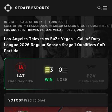
STRAFE ESPORTS
INICIO
|
CALL OF DUTY
|
TORNEOS
|
CALL OF DUTY LEAGUE 2026 REGULAR SEASON STAGE 1 QUALIFIERS
LOS ANGELES THIEVES VS FAZE VEGAS - DEC 5, 2025
Los Angeles Thieves
vs
FaZe Vegas
–
Call of Duty
League 2026 Regular Season Stage 1 Qualifiers
CoD
Partido
3
-
0
FZV
LAT
WIN
LOSE
Clasificación #16
Clasificación #18
VOTOS
0 Predicciones