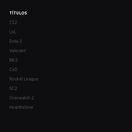
TÍTULOS
CS2
LoL
Dota 2
Valorant
R6:S
CoD
Rocket League
SC2
Overwatch 2
Hearthstone