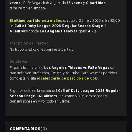
veces
, FaZe Vegas había ganado
18 veces
y
0 partidos
terminaron en empate.
El último partido entre ellos
se jugó el 25 may 2025 a las 22:00
en
Call of Duty League 2026 Regular Season Stage 1
Qualifiers
donde
Los Angeles Thieves
ganó
4 - 2
.
Predicción del partido
No hubo predicciones para este partido.
Dónde ver
El partido en vivo de
Los Angeles Thieves vs FaZe Vegas
se
transmitió en strafe.com, Twitch y Youtube. Para ver más partidos
como este, visita el
calendario de partidos de CoD
.
Sigue el resto de la acción del
Call of Duty League 2026 Regular
Season Stage 1 Qualifiers
, así como VODs, destacados y
transmisiones en vivo, todo en Strafe.
COMENTARIOS
(
0
)