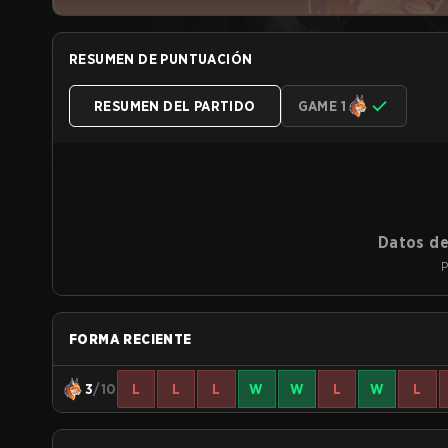
RESUMEN DE PUNTUACIÓN
RESUMEN DEL PARTIDO
GAME 1
Datos de
P
FORMA RECIENTE
3
/10
L
L
L
W
W
L
W
L