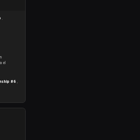
O
.
en
a el
nship #6
,