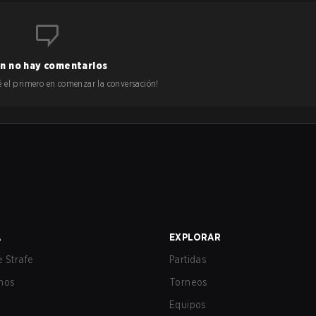
n no hay comentarios
 sé el primero en comenzar la conversación!
A
EXPLORAR
 Strafe
Partidas
nos
Torneos
Equipos