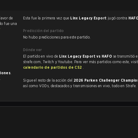
favor de
Esta fue la primera vez que
Linx Legacy Esport
jugó contra
HAF
ido fue una
r
Predicción del partido
No hubo predicciones para este partido.
Dónde ver
El partido en vivo de
Linx Legacy Esport vs HAFO
se transmitió 
strafe.com, Twitch y Youtube. Para ver más partidos como este, visit
calendario de partidos de CS2
.
ciones
.
.
Sigue el resto de la acción del
2026 Parken Challenger Champio
así como VODs, destacados y transmisiones en vivo, todo en Strafe.