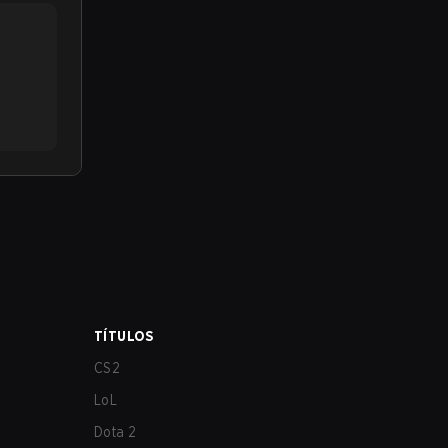
TÍTULOS
CS2
LoL
Dota 2