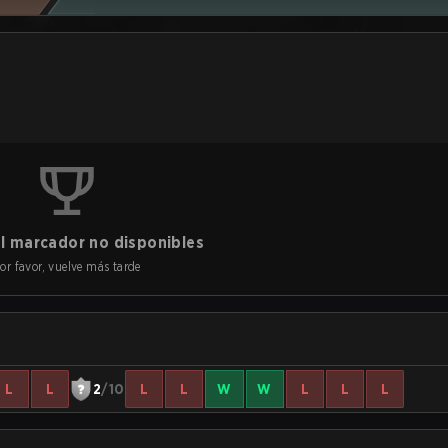
l marcador no disponibles
or favor, vuelve más tarde
L
L
2
/10
L
L
W
W
L
L
L