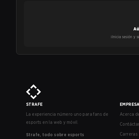
Aú
¡Inicia sesión y
STRAFE
EMPRES
La experiencia número uno para fans de
Acerca de
esports en la web y móvil.
Contácta
Carreras
Strafe, todo sobre esports