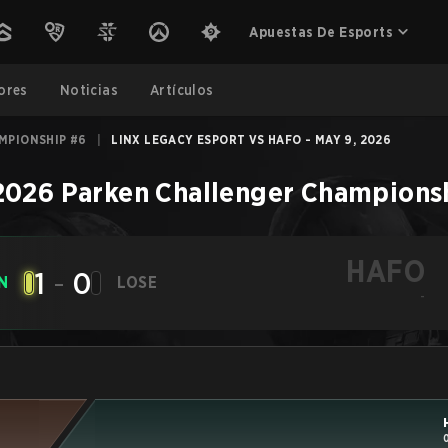
Apuestas De Esports
ores
Noticias
Artículos
MPIONSHIP #6
|
LINX LEGACY ESPORT VS HAFO - MAY 9, 2026
2026 Parken Challenger Champions
HAFO
1
-
0
N
LOSE
-