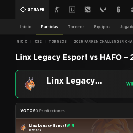
STRAFE
Inicio
Partidas
Torneos
Equipos
Jugad
INICIO
|
CS2
|
TORNEOS
|
2026 PARKEN CHALLENGER CHA
Linx Legacy Esport
vs
HAFO
–
Linx Legacy
WI
Esport
-
VOTOS
0 Predicciones
Linx Legacy Esport
WIN
0 Votos