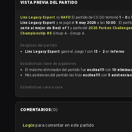
VISTA PREVIA DEL PARTIDO
Linx Legacy Esport
vs
HAFO
El partido de CS:GO terminó
1 - 0
a 
Linx Legacy Esport
y se jugó el
9 may 2026
a las
10:00
. El part
serie al mejor de Best of 1
y parte del
2026 Parken Challenge
Championship #6
Group A - Group A.
Desglose del partido
Linx Legacy Esport
ganó el Juego 1 con
13 - 2
en
Inferno
Estadísticas clave de jugadores
El máximo eliminador del partido fue
escilea111
con
10 elimina
Más asistencias del partido las hizo
escilea111
con
5 asistencias
Estadísticas cara a cara
COMENTARIOS
(
0
)
Login
para comentar en este partido