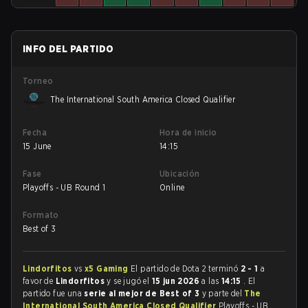
INFO DEL PARTIDO
Torneo
The International South America Closed Qualifier
Fecha
Hora de inicio
15 June
14:15
Fase
Ubicación
Playoffs - UB Round 1
Online
Formato
Best of 3
Lindorfitos
vs
x5 Gaming
El partido de Dota 2 terminó
2 - 1
a
favor de
Lindorfitos
y se jugó el
15 jun 2026
a las
14:15
. El
partido fue una
serie al mejor de Best of 3
y parte del
The
International South America Closed Qualifier
Playoffs - UB