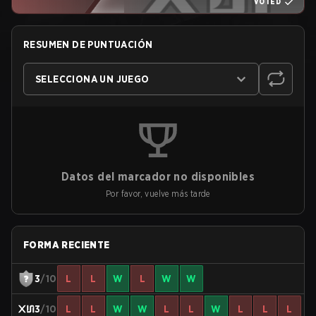
VOTED
RESUMEN DE PUNTUACIÓN
SELECCIONA UN JUEGO
Datos del marcador no disponibles
Por favor, vuelve más tarde
FORMA RECIENTE
3
/10
L
L
W
L
W
W
3
/10
L
L
W
W
L
L
W
L
L
L