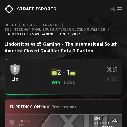
STRAFE ESPORTS
INICIO
|
DOTA 2
|
TORNEOS
|
THE INTERNATIONAL SOUTH AMERICA CLOSED QUALIFIER
|
LINDORFITOS VS X5 GAMING - JUN 15, 2026
Lindorfitos
vs
x5 Gaming
–
The International South
America Closed Qualifier
Dota 2
Partido
2
-
1
X5G
Lin
WIN
LOSE
-
-
TU PREDICCIÓN
81 Predicciones
X5G
Lin
WIN
176 points
19%