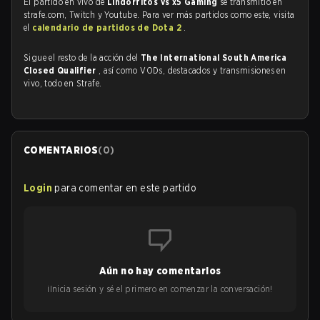
El partido en vivo de
Lindorfitos vs x5 Gaming
se transmitió en
strafe.com, Twitch y Youtube. Para ver más partidos como este, visita
el
calendario de partidos de Dota 2
.
Sigue el resto de la acción del
The International South America
Closed Qualifier
, así como VODs, destacados y transmisiones en
vivo, todo en Strafe.
COMENTARIOS
(
0
)
Login
para comentar en este partido
Aún no hay comentarios
¡Inicia sesión y sé el primero en comenzar la conversación!