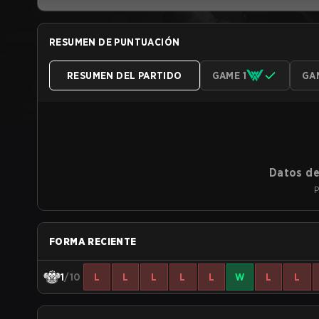
RESUMEN DE PUNTUACIÓN
RESUMEN DEL PARTIDO
GAME 1
GA
Datos de
P
FORMA RECIENTE
1
/10
L
L
L
L
L
W
L
L