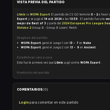
VISTA PREVIA DEL PARTIDO
Lilmix
vs
WOPA Esport
El partido de CS:GO terminó
0 - 2
a favor
Esport
y se jugó el
14 oct 2024
a las
10:39
. El partido fue una
ser
mejor de Best of 3
y parte del
2024 European Pro League Sea
Division 2
Group B - Group B Losers' Match.
Desglose del partido
WOPA Esport
ganó el Juego 1 con
13 - 7
en
Nuke
WOPA Esport
ganó el Juego 2 con
13 - 9
en
Ancient
Estadísticas cara a cara
Esta fue la primera vez que
Lilmix
jugó contra
WOPA Esport
.
Predicción del partido
COMENTARIOS
(
0
)
Login
para comentar en este partido