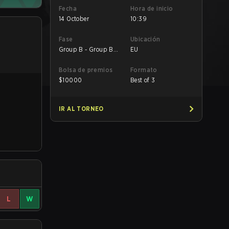
Fecha
Hora de inicio
14 October
10:39
Fase
Ubicación
Group B - Group B
EU
Losers' Match
Bolsa de premios
Formato
$
10000
Best of 3
IR AL TORNEO
L
W