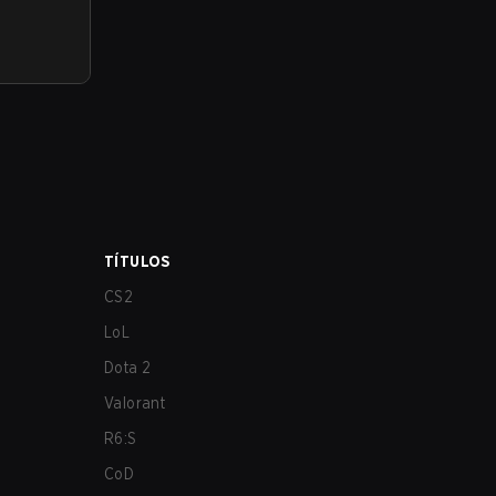
TÍTULOS
CS2
LoL
Dota 2
Valorant
R6:S
CoD