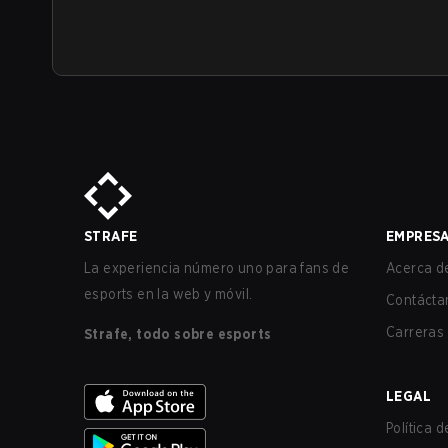
STRAFE
EMPRES
La experiencia número uno para fans de
Acerca de
esports en la web y móvil.
Contácta
Carreras
Strafe, todo sobre esports
LEGAL
Política 