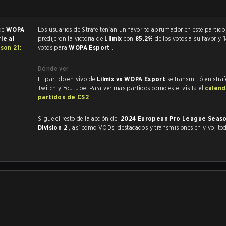
 de
WOPA
Los usuarios de Strafe tenían un favorito abrumador en este partido, y
ie al
predijeron la victoria de
Lilmix
con
85.2%
de los votos a su favor y
son 21:
votos para
WOPA Esport
.
Dónde ver
El partido en vivo de
Lilmix vs WOPA Esport
se transmitió en stra
Twitch y Youtube. Para ver más partidos como este, visita el
calend
partidos de CS2
.
Sigue el resto de la acción del
2024 European Pro League Seaso
Division 2
, así como VODs, destacados y transmisiones en vivo, t