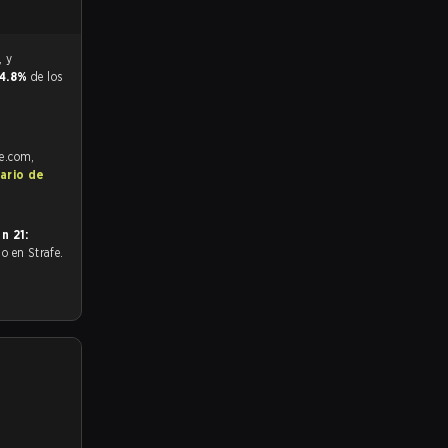
14.8%
de los
fe.com,
ario de
n 21:
odo en Strafe.