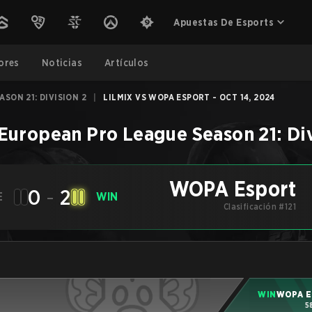
Apuestas De Esports
ores
Noticias
Artículos
SON 21: DIVISION 2
|
LILMIX VS WOPA ESPORT - OCT 14, 2024
European Pro League Season 21: Div
WOPA Esport
0
-
2
E
WIN
Clasificación #121
WIN
WOPA E
5