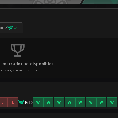
ME 2
l marcador no disponibles
or favor, vuelve más tarde
L
L
9
/10
W
W
W
W
W
W
W
W