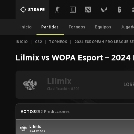
STRAFE
Inicio
Partidas
Torneos
Equipos
Jugad
INICIO
|
CS2
|
TORNEOS
|
2024 EUROPEAN PRO LEAGUE SEA
Lilmix
vs
WOPA Esport
–
2024 
Lilmix
LOS
Clasificación #201
VOTOS
392 Predicciones
Lilmix
334 Votos