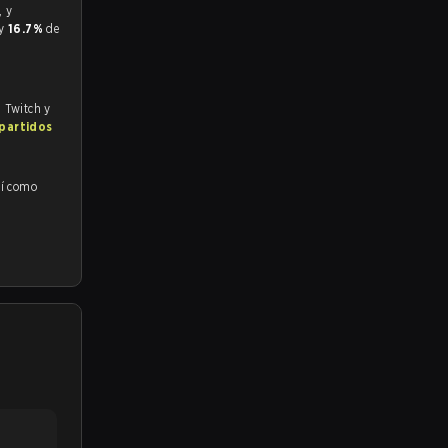
 y
16.7%
de
, Twitch y
 partidos
sí como