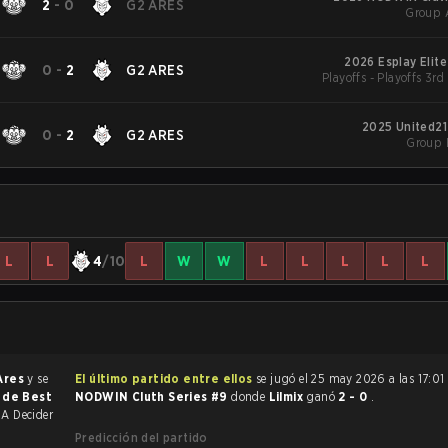
2
-
0
G2 ARES
Group 
2026 Esplay Elit
0
-
2
G2 ARES
Playoffs - Playoffs 3rd
2025 United21
0
-
2
G2 ARES
Group 
L
L
4
/10
L
W
W
L
L
L
L
L
Ares
y se
El último partido entre ellos
se jugó el 25 may 2026 a las 17:01
r de Best
NODWIN Cluth Series #9
donde
Lilmix
ganó
2 - 0
.
A Decider
Predicción del partido