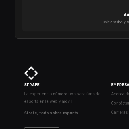
Aú
¡Inicia sesión y
STRAFE
EMPRES
La experiencia número uno para fans de
Acerca de
esports en la web y móvil.
Contácta
Carreras
Strafe, todo sobre esports