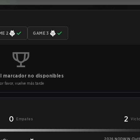
ME 2
GAME 3
l marcador no disponibles
or favor, vuelve más tarde
0
2
Empates
Vict
2026 NODWIN Cluth