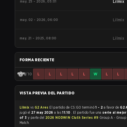
may. 25 - 2026, 05:01
Lilmix
may. 02 - 2026, 06:00
Lilmix
may. 21 - 2025, 08:00
Lilmix
FORMA RECIENTE
1
/10
L
L
L
L
L
W
L
L
VISTA PREVIA DEL PARTIDO
Lilmix
vs
G2 Ares
El partido de CS:GO terminó
1 - 2
a favor de
G2 
jugó el
27 may 2026
a las
11:10
. El partido fue una
serie al mejo
of 3
y parte del
2026 NODWIN Cluth Series #9
Group A - Group 
Match.