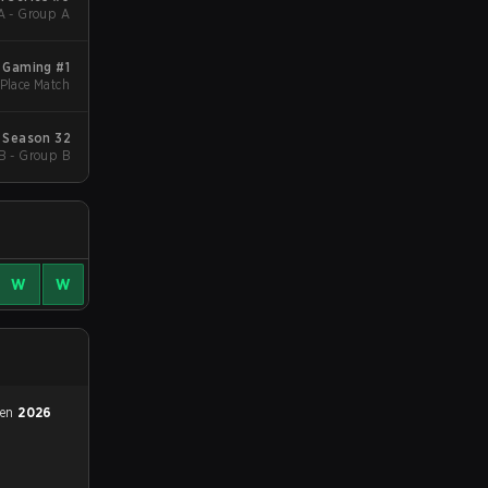
A - Group A
e Gaming #1
 Place Match
 Season 32
B - Group B
W
W
 en
2026