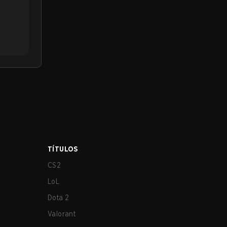
TÍTULOS
CS2
LoL
Dota 2
Valorant