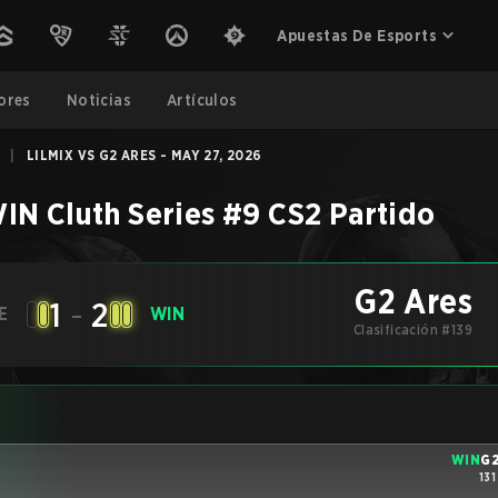
Apuestas De Esports
ores
Noticias
Artículos
|
LILMIX VS G2 ARES - MAY 27, 2026
N Cluth Series #9
CS2
Partido
G2 Ares
1
-
2
E
WIN
Clasificación #139
WIN
G2
131