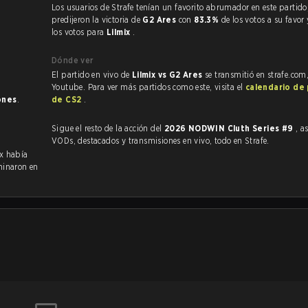
Los usuarios de Strafe tenían un favorito abrumador en este partido, y
predijeron la victoria de
G2 Ares
con
83.3%
de los votos a su favor
los votos para
Lilmix
.
Dónde ver
El partido en vivo de
Lilmix vs G2 Ares
se transmitió en strafe.com
Youtube. Para ver más partidos como este, visita el
calendario de
ones
.
de CS2
.
Sigue el resto de la acción del
2026 NODWIN Cluth Series #9
, a
VODs, destacados y transmisiones en vivo, todo en Strafe.
ix había
minaron en