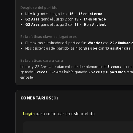
Desglose del partido
Lilmix
ganó el Juego 1 con
16 - 13
en
Inferno
G2 Ares
ganó el Juego 2 con
19 - 17
en
Mirage
G2 Ares
ganó el Juego 3 con
13 - 9
en
Ancient
Estadísticas clave de jugadores
El máximo eliminador del partido fue
Wonder
con
22 eliminaci
Más asistencias del partido las hizo
yksjupe
con
13 asistencias
.
Estadísticas cara a cara
Lilmix y G2 Ares se habían enfrentado anteriormente
3 veces
. Lilm
ganado
1 veces
, G2 Ares había ganado
2 veces
y
0 partidos
ter
empate.
COMENTARIOS
(
0
)
Login
para comentar en este partido