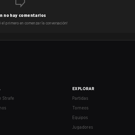
n no hay comentarios
 sé el primero en comenzar la conversación!
A
EXPLORAR
 Strafe
Partidas
nos
Torneos
Equipos
Jugadores