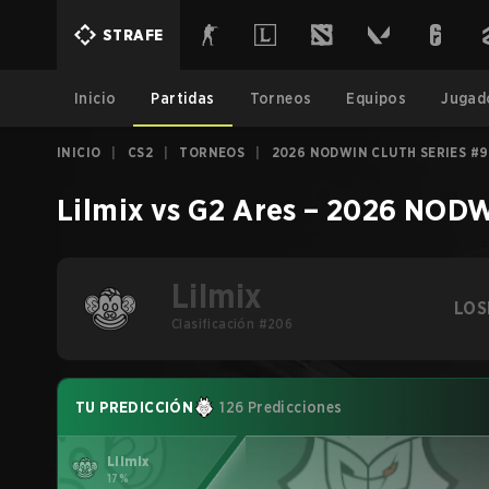
STRAFE
Inicio
Partidas
Torneos
Equipos
Jugad
INICIO
|
CS2
|
TORNEOS
|
2026 NODWIN CLUTH SERIES #9
Lilmix
vs
G2 Ares
–
2026 NODWI
Lilmix
LOS
Clasificación #206
TU PREDICCIÓN
126 Predicciones
Lilmix
17%