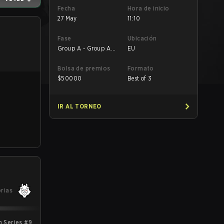
Fecha
Hora de inicio
27 May
11:10
Fase
Ubicación
Group A - Group A
EU
Decider Match
Bolsa de premios
Formato
$
50000
Best of 3
IR AL TORNEO
orias
 Series #9