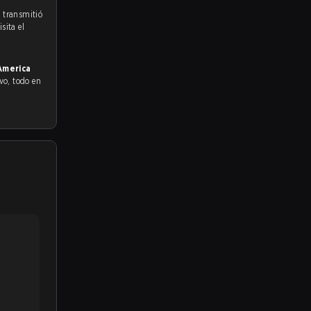
e transmitió
sita el
America