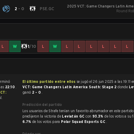
2025 VCT: Game Changers Latin Amer
2
-
0
PSE.GC
Round Rob
L
W
1
/10
L
W
L
L
L
L
L
L
tido de Valorant terminó
El último partido entre ellos
se jugó el 26 jun 2025 a las 19:11 
las
22:10
.
VCT: Game Changers Latin America South: Stage 2
donde
Le
CT:
ganó
2 - 0
.
l.
Predicción del partido
Los usuarios de Strafe tenían un favorito abrumador en este partido, y
predijeron la victoria de
Leviatán GC
con
93.3%
de los votos a su 
6.7%
de los votos para
Polar Squad Esports GC
.
Dónde ver