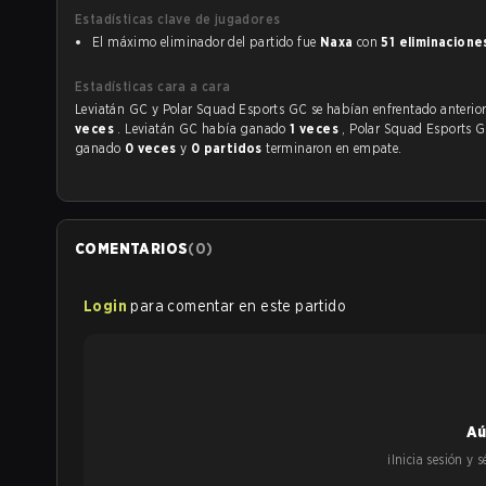
Estadísticas clave de jugadores
El máximo eliminador del partido fue
Naxa
con
51 eliminacione
Estadísticas cara a cara
Leviatán GC y Polar Squad Esports GC se habían enfre
veces
. Leviatán GC había ganado
1 veces
, Polar Squad Esports 
ganado
0 veces
y
0 partidos
terminaron en empate.
COMENTARIOS
(
0
)
Login
para comentar en este partido
Aú
¡Inicia sesión y