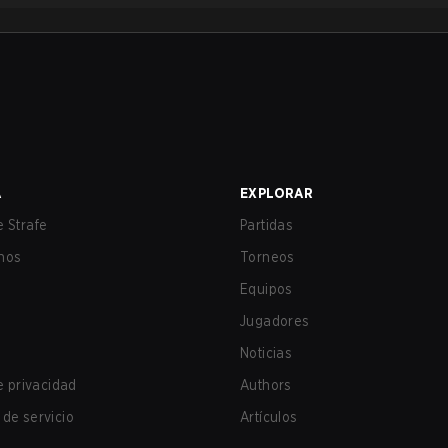
A
EXPLORAR
 Strafe
Partidas
nos
Torneos
Equipos
Jugadores
Noticias
de privacidad
Authors
de servicio
Artículos