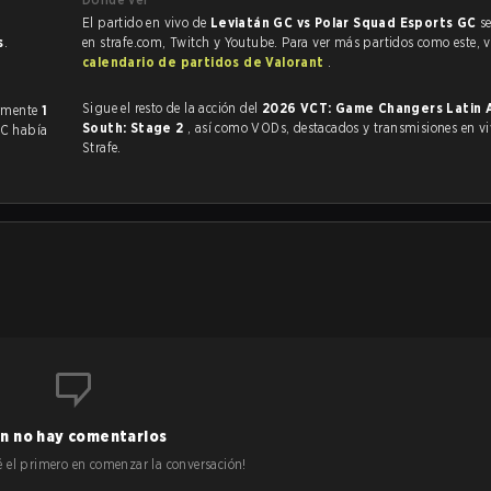
El partido en vivo de
Leviatán GC vs Polar Squad Esports GC
s
s
.
en strafe.com, Twitch y Youtube. Para ver más partidos como este, vi
calendario de partidos de Valorant
.
Sigue el resto de la acción del
2026 VCT: Game Changers Latin 
ntado anteriormente
1
South: Stage 2
, así como VODs, destacados y transmisiones en vivo, todo en
GC había
Strafe.
n no hay comentarios
 sé el primero en comenzar la conversación!