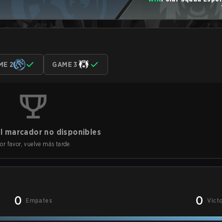
ME 2
GAME 3
l marcador no disponibles
or favor, vuelve más tarde
0
0
Empates
Vict