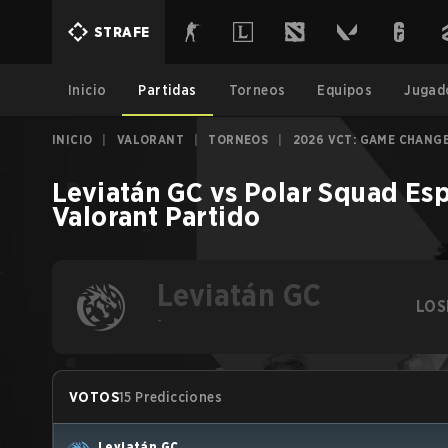
STRAFE
Inicio
Partidas
Torneos
Equipos
Jugad
INICIO
|
VALORANT
|
TORNEOS
|
2026 VCT: GAME CHANGE
Leviatán GC
vs
Polar Squad Es
Valorant
Partido
Leviatán GC
LOS
-
VOTOS
15 Predicciones
Leviatán GC