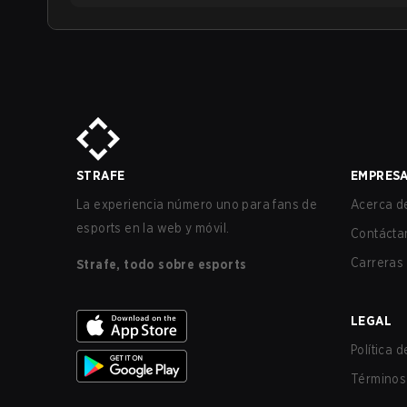
STRAFE
EMPRES
La experiencia número uno para fans de
Acerca de
esports en la web y móvil.
Contácta
Carreras
Strafe, todo sobre esports
LEGAL
Política 
Términos 