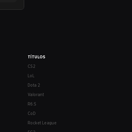
TÍTULOS
CS2
LoL
Dota 2
Valorant
R6:S
CoD
Rocket League