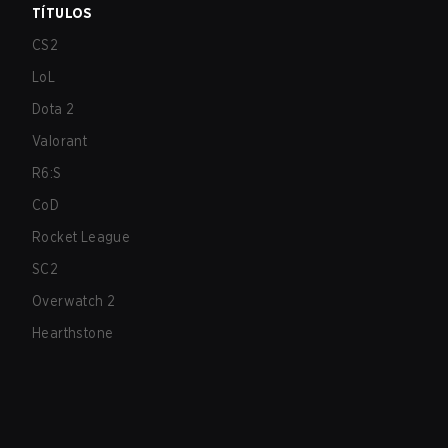
TÍTULOS
CS2
LoL
Dota 2
Valorant
R6:S
CoD
Rocket League
SC2
Overwatch 2
Hearthstone