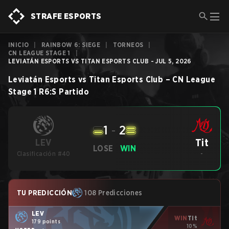
STRAFE ESPORTS
INICIO
|
RAINBOW 6: SIEGE
|
TORNEOS
|
CN LEAGUE STAGE 1
|
LEVIATÁN ESPORTS VS TITAN ESPORTS CLUB - JUL 5, 2026
Leviatán Esports
vs
Titan Esports Club
–
CN League
Stage 1
R6:S
Partido
1
-
2
Tit
LEV
LOSE
WIN
Clasificación #40
-
TU PREDICCIÓN
108 Predicciones
LEV
WIN
Tit
179 points
10%