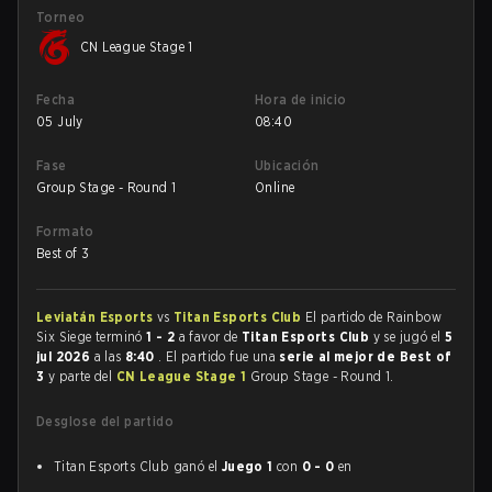
Torneo
CN League Stage 1
Fecha
Hora de inicio
05 July
08:40
Fase
Ubicación
Group Stage - Round 1
Online
Formato
Best of 3
Leviatán Esports
vs
Titan Esports Club
El partido de Rainbow
Six Siege terminó
1 - 2
a favor de
Titan Esports Club
y se jugó el
5
jul 2026
a las
8:40
. El partido fue una
serie al mejor de Best of
3
y parte del
CN League Stage 1
Group Stage - Round 1.
Desglose del partido
Titan Esports Club ganó el
Juego 1
con
0 - 0
en