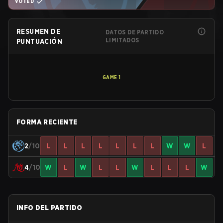
VOTED
RESUMEN DE
DATOS DE PARTIDO
LIMITADOS
PUNTUACIÓN
GAME
1
FORMA RECIENTE
2
/10
L
L
L
L
L
L
L
W
W
L
4
/10
W
L
W
L
L
W
L
L
L
W
INFO DEL PARTIDO