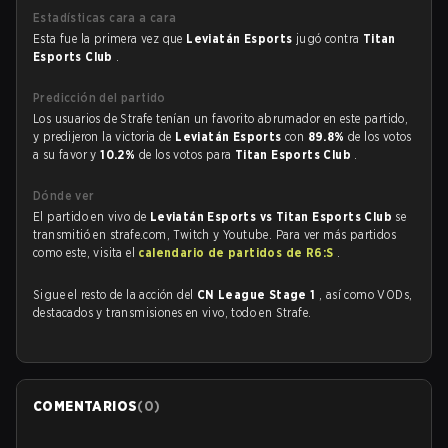
Estadísticas cara a cara
Esta fue la primera vez que
Leviatán Esports
jugó contra
Titan
Esports Club
.
Predicción del partido
Los usuarios de Strafe tenían un favorito abrumador en este partido,
y predijeron la victoria de
Leviatán Esports
con
89.8%
de los votos
a su favor y
10.2%
de los votos para
Titan Esports Club
.
Dónde ver
El partido en vivo de
Leviatán Esports vs Titan Esports Club
se
transmitió en strafe.com, Twitch y Youtube. Para ver más partidos
como este, visita el
calendario de partidos de R6:S
.
Sigue el resto de la acción del
CN League Stage 1
, así como VODs,
destacados y transmisiones en vivo, todo en Strafe.
COMENTARIOS
(
0
)