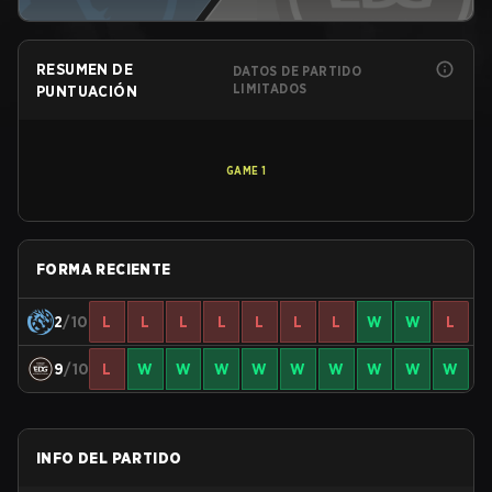
RESUMEN DE
DATOS DE PARTIDO
LIMITADOS
PUNTUACIÓN
GAME
1
FORMA RECIENTE
2
/10
L
L
L
L
L
L
L
W
W
L
9
/10
L
W
W
W
W
W
W
W
W
W
INFO DEL PARTIDO