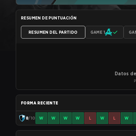
RESUMEN DE PUNTUACIÓN
RESUMEN DEL PARTIDO
GAME 1
GA
Datos de
P
FORMA RECIENTE
8
/10
W
W
W
W
L
W
L
W