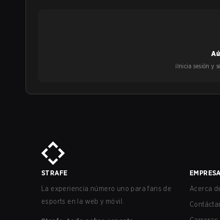
Aú
¡Inicia sesión y
STRAFE
EMPRES
La experiencia número uno para fans de
Acerca de
esports en la web y móvil.
Contácta