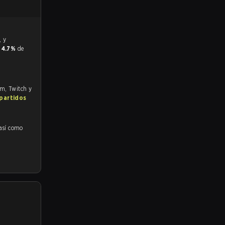
y
4.7%
de
om, Twitch y
 partidos
 así como