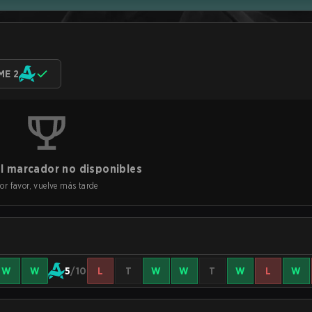
ME 2
l marcador no disponibles
or favor, vuelve más tarde
W
W
5
/10
L
T
W
W
T
W
L
W