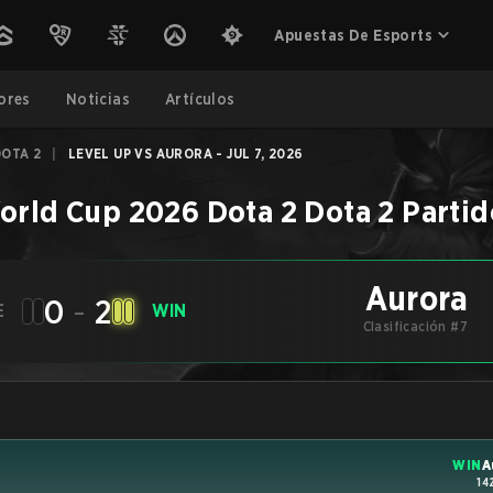
Apuestas De Esports
ores
Noticias
Artículos
DOTA 2
|
LEVEL UP VS AURORA - JUL 7, 2026
orld Cup 2026 Dota 2
Dota 2
Partid
Aurora
0
-
2
E
WIN
Clasificación #7
WIN
A
14