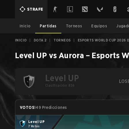
STRAFE
Inicio
Partidas
Torneos
Equipos
Jugad
INICIO
|
DOTA 2
|
TORNEOS
|
ESPORTS WORLD CUP 2026 
Level UP
vs
Aurora
–
Esports W
Level UP
LOS
Clasificación #36
VOTOS
149 Predicciones
Level UP
7 Votos