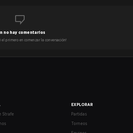
n no hay comentarios
 sé el primero en comenzar la conversación!
A
EXPLORAR
 Strafe
Partidas
nos
Torneos