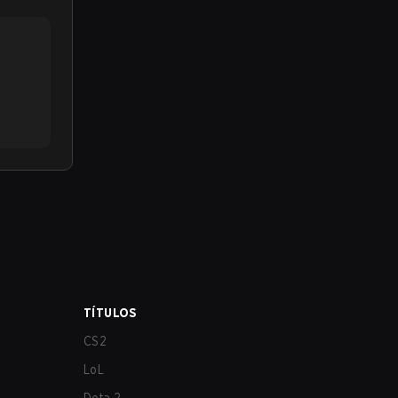
TÍTULOS
CS2
LoL