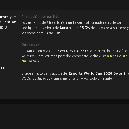
Predicción del partido
urora
y se
e Best of
Los usuarios de Strafe tenían un favorito abrumador en este partido, y
up B.
predijeron la victoria de
Aurora
con
95.3%
de los votos a su favor 
los votos para
Level UP
.
Dónde ver
El partido en vivo de
Level UP vs Aurora
se transmitió en strafe.c
Youtube. Para ver más partidos como este, visita el
calendario de
de Dota 2
.
nes
.
Sigue el resto de la acción del
Esports World Cup 2026 Dota 2
,
VODs, destacados y transmisiones en vivo, todo en Strafe.