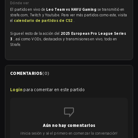
Dónde ver
El partido en vivo de
Leo Team vs HAVU Gaming
se transmitió en
strafe.com, Twitch y Youtube. Para ver más partidos como este, visita
el
calendario de partidos de CS2
.
Sigue el resto de la acción del
2025 European Pro League Series
3
, así como VODs, destacados y transmisiones en vivo, todo en
Strafe.
COMENTARIOS
(
0
)
Login
para comentar en este partido
Aún no hay comentarios
¡Inicia sesión y sé el primero en comenzar la conversación!