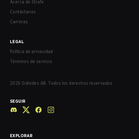
Acerca de Strafe
Contáctanos
Carreras
LEGAL
Política de privacidad
Términos de servicio
2026
Sidledes AB. Todos los derechos reservados.
SEGUIR
EXPLORAR