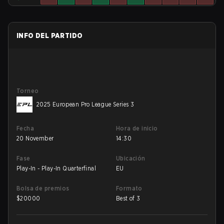
INFO DEL PARTIDO
Torneo
2025 European Pro League Series 3
Fecha
Hora de inicio
20 November
14:30
Fase
Ubicación
Play-In - Play-In Quarterfinal
EU
Bolsa de premios
Formato
$
20000
Best of 3