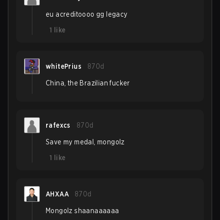
eu acreditoooo gg legacy
1
like
whitePrius
870d
China, the Brazilian fucker
rafexcs
870d
Save my medal, mongolz
1
like
AHXAA
870d
Mongolz shaanaaaaaa