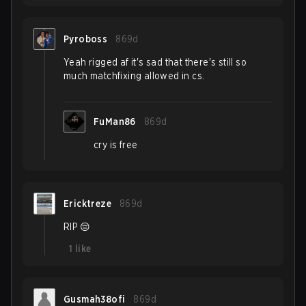
Pyroboss
869d
Yeah rigged af it's sad that there's still so
much matchfixing allowed in cs.
FuMan86
869d
cry is free
Ericktreze
869d
RIP 😔
1
like
Gusmah38ofi
869d