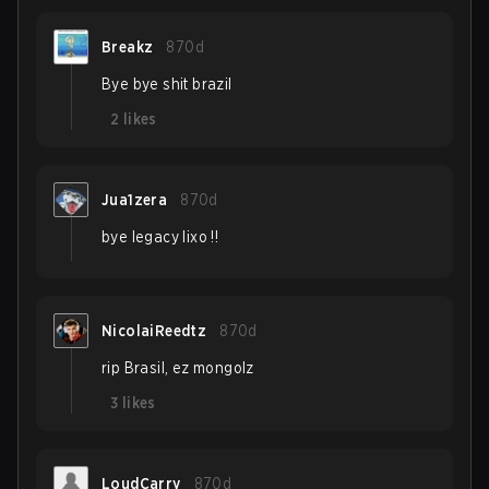
Breakz
870d
Bye bye shit brazil
2
likes
Jua1zera
870d
bye legacy lixo !!
NicolaiReedtz
870d
rip Brasil, ez mongolz
3
likes
LoudCarry
870d