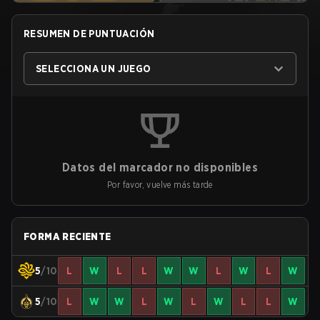
RESUMEN DE PUNTUACIÓN
SELECCIONA UN JUEGO
Datos del marcador no disponibles
Por favor, vuelve más tarde
FORMA RECIENTE
5
/10
L
W
L
L
W
W
L
W
L
W
5
/10
L
W
W
L
W
L
W
L
L
W