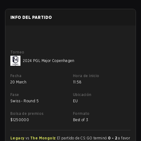
INFO DEL PARTIDO
Torneo
2024 PGL Major Copenhagen
Fecha
Hora de inicio
20 March
11:58
Fase
Ubicación
Swiss - Round 5
EU
Bolsa de premios
Formato
$
1250000
Best of 3
Legacy
vs
The Mongolz
El partido de CS:GO terminó
0 - 2
a favor