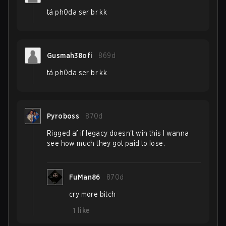
tá ph0da ser br kk
Gusmah38ofi
869d
tá ph0da ser br kk
Pyroboss
870d
Rigged af if legacy doesn't win this I wanna
see how much they got paid to lose.
FuMan86
870d
cry more bitch
1
like