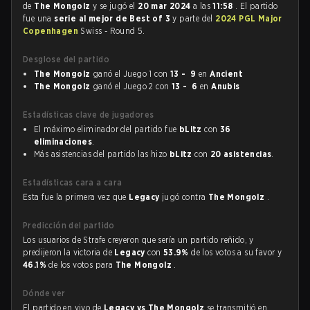
de
The Mongolz
y se jugó el
20 mar 2024
a las
11:58
. El partido
fue una
serie al mejor de Best of 3
y parte del
2024 PGL Major
Copenhagen
Swiss - Round 5.
Desglose del partido
The Mongolz
ganó el Juego 1 con
13 - 9
en
Ancient
The Mongolz
ganó el Juego 2 con
13 - 6
en
Anubis
Estadísticas clave de jugadores
El máximo eliminador del partido fue
bLitz
con
36
eliminaciones
.
Más asistencias del partido las hizo
bLitz
con
20 asistencias
.
Estadísticas cara a cara
Esta fue la primera vez que
Legacy
jugó contra
The Mongolz
.
Predicción del partido
Los usuarios de Strafe creyeron que sería un partido reñido, y
predijeron la victoria de
Legacy
con
53.9%
de los votos a su favor y
46.1%
de los votos para
The Mongolz
.
Dónde ver
El partido en vivo de
Legacy vs The Mongolz
se transmitió en