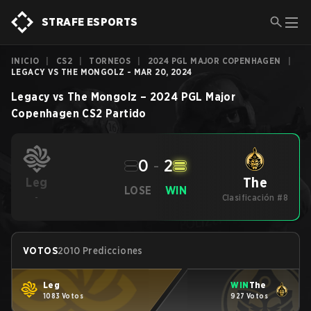
STRAFE ESPORTS
INICIO
|
CS2
|
TORNEOS
|
2024 PGL MAJOR COPENHAGEN
|
LEGACY VS THE MONGOLZ - MAR 20, 2024
Legacy
vs
The Mongolz
–
2024 PGL Major
Copenhagen
CS2
Partido
0
-
2
The
Leg
LOSE
WIN
-
Clasificación #8
VOTOS
2010 Predicciones
Leg
WIN
The
1083 Votos
927 Votos