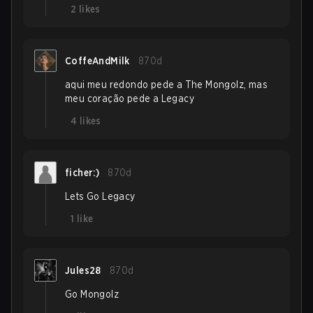
2
likes
CoffeAndMilk
870d
aqui meu redondo pede a The Mongolz, mas
meu coração pede a Legacy
4
likes
ficher:)
870d
Lets Go Legacy
1
like
Jules28
870d
Go Mongolz