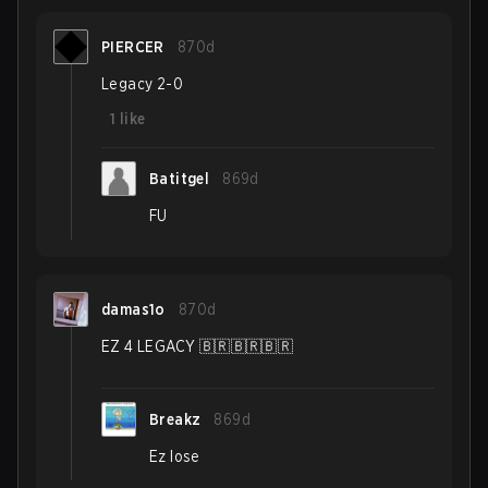
PIERCER
870d
Legacy 2-0
1
like
Batitgel
869d
FU
damas1o
870d
EZ 4 LEGACY 🇧🇷🇧🇷🇧🇷
Breakz
869d
Ez lose