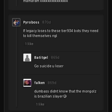
mamaram kkkkkkkkkkkkkkk
Pyroboss
870d
If legacy loses to these tier934 bots they need
to kill themselves ngl
1
like
Batitgel
869d
Go suicide u loser
falken
869d
dumbass didnt know that the mongolz
is brazilian slayer🥲
1
like