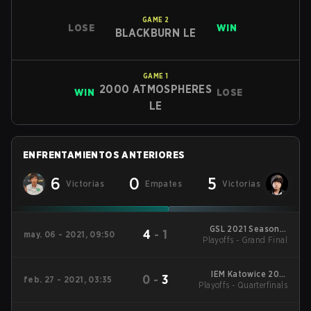
GAME
2
LOSE
WIN
BLACKBURN LE
GAME
1
2000 ATMOSPHERES
WIN
LOSE
LE
ENFRENTAMIENTOS ANTERIORES
6
0
5
Victorias
Empates
Victorias
GSL 2021 Season 1:
4
-
1
may. 06 - 2021, 09:50
Playoffs - Grand Final
Code S
IEM Katowice 2021
0
-
3
feb. 27 - 2021, 03:35
Playoffs - Quarterfinals
Main Event