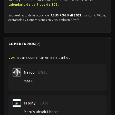
calendario de partidos de SC2
.
Sigue el resto de la acción del
ASUS ROG Fall 2021
, así como VODs,
destacados y transmisiones en vivo, todo en Strafe.
COMENTARIOS
(
2
)
Login
para comentar en este partido
Narco
1783d
mar u
Frosty
1783d
Maru’s absolut beast