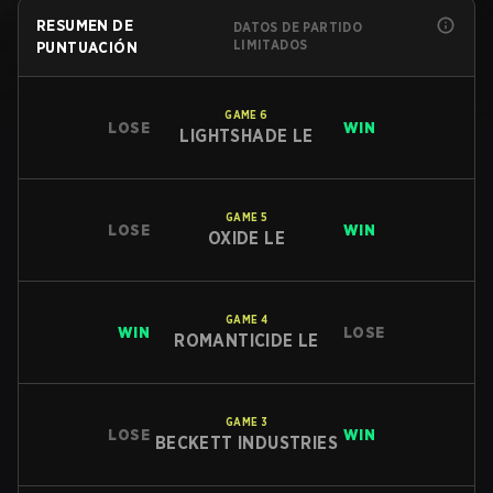
RESUMEN DE
DATOS DE PARTIDO
LIMITADOS
PUNTUACIÓN
GAME
6
LOSE
WIN
LIGHTSHADE LE
GAME
5
LOSE
WIN
OXIDE LE
GAME
4
WIN
LOSE
ROMANTICIDE LE
GAME
3
LOSE
WIN
BECKETT INDUSTRIES