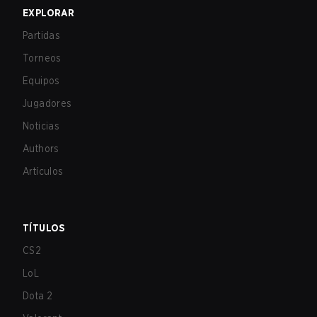
EXPLORAR
Partidas
Torneos
Equipos
Jugadores
Noticias
Authors
Artículos
TÍTULOS
CS2
LoL
Dota 2