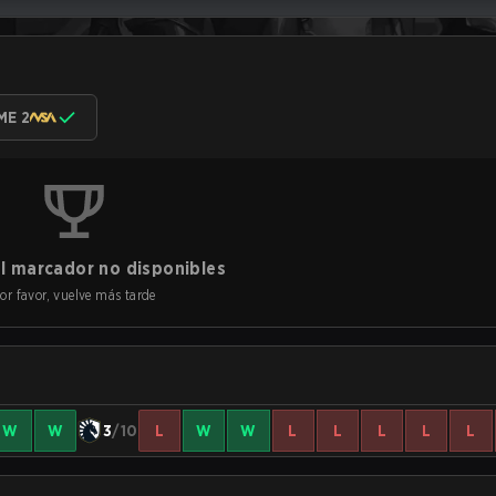
ME 2
l marcador no disponibles
or favor, vuelve más tarde
W
W
3
/10
L
W
W
L
L
L
L
L