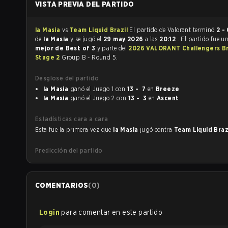
VISTA PREVIA DEL PARTIDO
la Masia
vs
Team Liquid Brazil
El partido de Valorant terminó
2 - 
de
la Masia
y se jugó el
29 may 2026
a las
20:12
. El partido fue u
mejor de Best of 3
y parte del
2026 VALORANT Challengers Bra
Stage 2
Group B - Round 5.
Desglose del partido
la Masia
ganó el Juego 1 con
13 - 7
en
Breeze
la Masia
ganó el Juego 2 con
13 - 3
en
Ascent
Estadísticas cara a cara
Esta fue la primera vez que
la Masia
jugó contra
Team Liquid Braz
Predicción del partido
COMENTARIOS
(
0
)
Login
para comentar en este partido