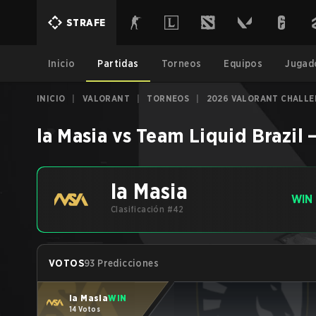
STRAFE
Inicio
Partidas
Torneos
Equipos
Jugad
INICIO
|
VALORANT
|
TORNEOS
|
2026 VALORANT CHALLEN
la Masia
vs
Team Liquid Brazil
la Masia
WIN
Clasificación #42
VOTOS
93 Predicciones
la Masia
WIN
14 Votos