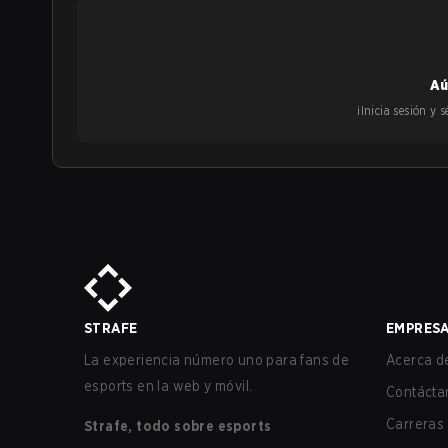
Aú
¡Inicia sesión y
STRAFE
EMPRES
La experiencia número uno para fans de
Acerca de
esports en la web y móvil.
Contácta
Carreras
Strafe, todo sobre esports