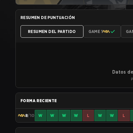
RESUMEN DE PUNTUACIÓN
RESUMEN DEL PARTIDO
GAME 1
GA
Datos de
P
FORMA RECIENTE
8
/10
W
W
W
W
L
W
W
L