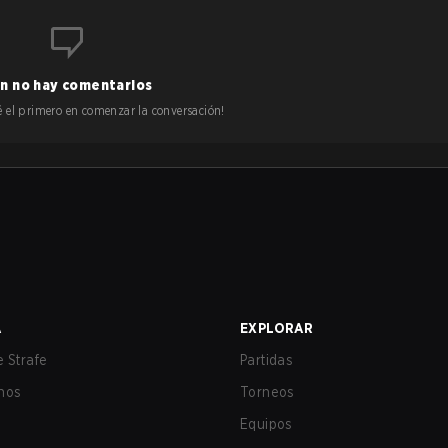
n no hay comentarios
 sé el primero en comenzar la conversación!
A
EXPLORAR
 Strafe
Partidas
nos
Torneos
Equipos