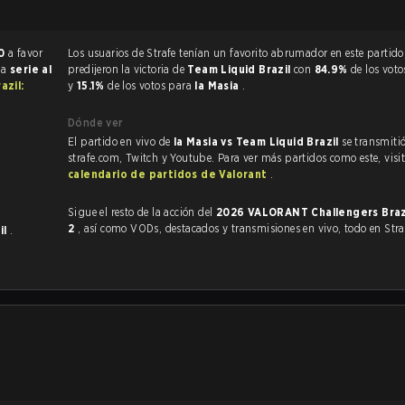
0
a favor
Los usuarios de Strafe tenían un favorito abrumador en este partido, y
na
serie al
predijeron la victoria de
Team Liquid Brazil
con
84.9%
de los voto
zil:
y
15.1%
de los votos para
la Masia
.
Dónde ver
El partido en vivo de
la Masia vs Team Liquid Brazil
se transmiti
strafe.com, Twitch y Youtube. Para ver más partidos como este, visit
calendario de partidos de Valorant
.
Sigue el resto de la acción del
2026 VALORANT Challengers Braz
2
, así como VODs, destacados y transmisiones en vivo, todo en Stra
il
.