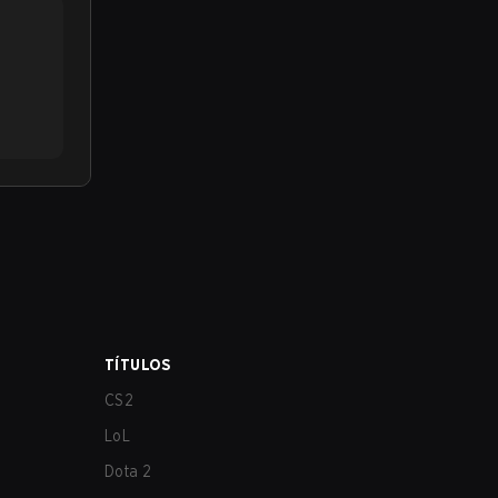
TÍTULOS
CS2
LoL
Dota 2