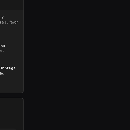
s a su favor
ó en
a el
il: Stage
fe.