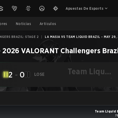
Apuestas De Esports
ores
Noticias
Artículos
GERS BRAZIL: STAGE 2
|
LA MASIA VS TEAM LIQUID BRAZIL - MAY 29,
–
2026 VALORANT Challengers Brazil
Team Liquid
2
-
0
LOSE
Brazil
-
Team Liquid 
7