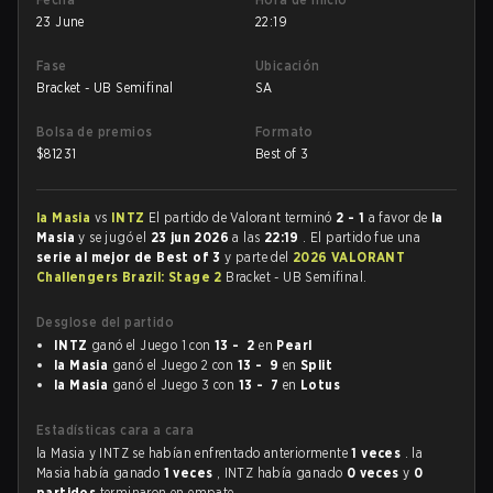
23 June
22:19
Fase
Ubicación
Bracket - UB Semifinal
SA
Bolsa de premios
Formato
$
81231
Best of 3
la Masia
vs
INTZ
El partido de Valorant terminó
2 - 1
a favor de
la
Masia
y se jugó el
23 jun 2026
a las
22:19
. El partido fue una
serie al mejor de Best of 3
y parte del
2026 VALORANT
Challengers Brazil: Stage 2
Bracket - UB Semifinal.
Desglose del partido
INTZ
ganó el Juego 1 con
13 - 2
en
Pearl
la Masia
ganó el Juego 2 con
13 - 9
en
Split
la Masia
ganó el Juego 3 con
13 - 7
en
Lotus
Estadísticas cara a cara
la Masia y INTZ se habían enfrentado anteriormente
1 veces
. la
Masia había ganado
1 veces
, INTZ había ganado
0 veces
y
0
partidos
terminaron en empate.