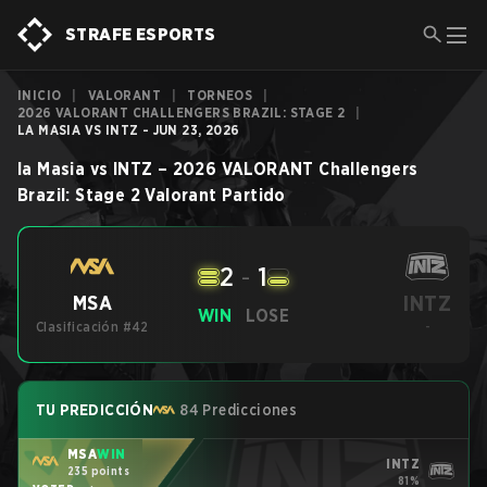
STRAFE ESPORTS
INICIO
|
VALORANT
|
TORNEOS
|
2026 VALORANT CHALLENGERS BRAZIL: STAGE 2
|
LA MASIA VS INTZ - JUN 23, 2026
la Masia
vs
INTZ
–
2026 VALORANT Challengers
Brazil: Stage 2
Valorant
Partido
2
-
1
INTZ
MSA
WIN
LOSE
Clasificación #42
-
TU PREDICCIÓN
84 Predicciones
MSA
WIN
INTZ
235 points
81%