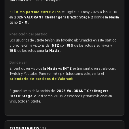
El último partido entre ellos
se jugó el 20 may 2026 a las 20:10
en
2026 VALORANT Challengers Brazil: Stage 2
donde
la Masia
ganó
2 - 0
.
Predicción del partido
Los usuarios de Strafe tenían un favorito abrumador en este partido,
y predijeron la victoria de
INTZ
con
81%
de los votos a su favor y
19%
de los votos para
la Masia
.
Dónde ver
El partido en vivo de
la Masia vs INTZ
se transmitió en strafe.com,
Twitch y Youtube. Para ver más partidos como este, visita el
calendario de partidos de Valorant
.
Sigue el resto de la acción del
2026 VALORANT Challengers
Brazil: Stage 2
, así como VODs, destacados y transmisiones en
vivo, todo en Strafe.
COMENTARIOS
(
0
)