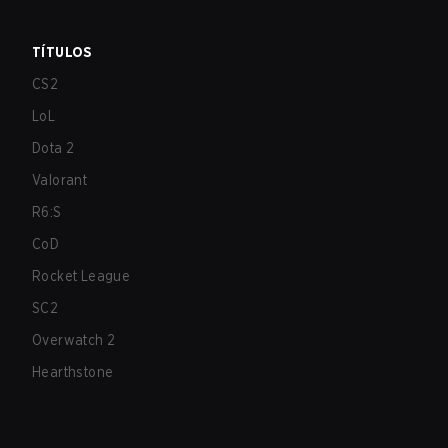
TÍTULOS
CS2
LoL
Dota 2
Valorant
R6:S
CoD
Rocket League
SC2
Overwatch 2
Hearthstone