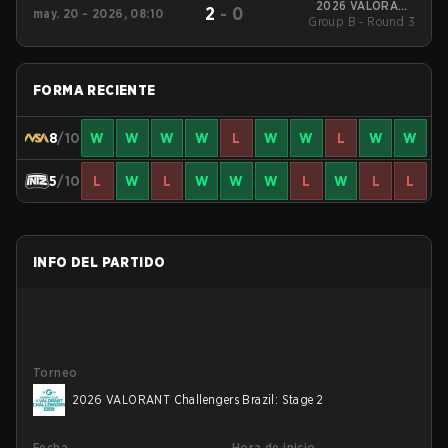
2026 VALORANT
2
-
0
may. 20 - 2026, 08:10
Challengers Brazil:
Group B - Round 3
Stage 2
FORMA RECIENTE
8
/10
W
W
W
W
L
W
W
L
W
W
5
/10
L
W
L
W
W
W
L
W
L
L
INFO DEL PARTIDO
Torneo
2026 VALORANT Challengers Brazil: Stage 2
Fecha
Hora de inicio